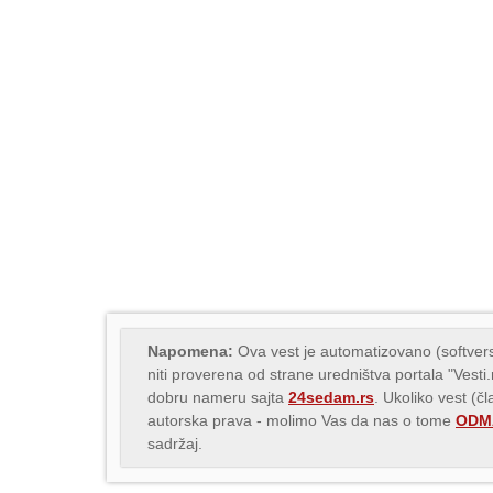
Napomena:
Ova vest je automatizovano (softvers
niti proverena od strane uredništva portala "Vesti
dobru nameru sajta
24sedam.rs
. Ukoliko vest (č
autorska prava - molimo Vas da nas o tome
ODMA
sadržaj.