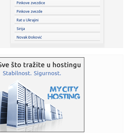
13:33:
Vučić: U slučaju da blokaderi pobede Srbiju bi čekao haos
Pinkove zvezdice
i n...
Pinkove zvezde
13:33:
Jupiterov mesec Evropa možda krije znakove života - ali
Rat u Ukrajini
pitanje...
Sirija
13:32:
Rukometni savez Srbije promenio ime u Srpski rukometni
Novak Đoković
savez
13:25:
Detalji nesreće kod Banjaluke u kojoj je poginuo mladić
13:25:
Požar kod Konjica lokalizovan, vatrogasci i dalje na terenu
13:25:
Mostar: Ruševina Alajbegovića kuće poklopila tri
automobila
13:25:
Teška nesreća u Potkozarju: Poginuo mladić
13:25:
Najezda ovih buba u Beogradu! Građani ih viđaju na
svakom korak...
13:24:
Invazija moguća svakog časa – uzbuna u evropskoj zemlji,
alar...