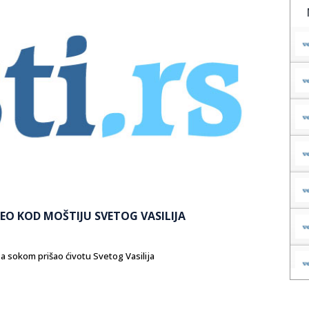
EO KOD MOŠTIJU SVETOG VASILIJA
sa sokom prišao ćivotu Svetog Vasilija