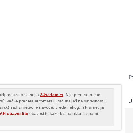
P
ki) preuzeta sa sajta
24sedam.rs
. Nije preneta ručno,
U
.rs", već je preneta automatski, računajući na savesnost i
lanak) sadrži netačne navode, vređa nekog, ili krši nečija
H obavestite
obavestite kako bismo uklonili sporni