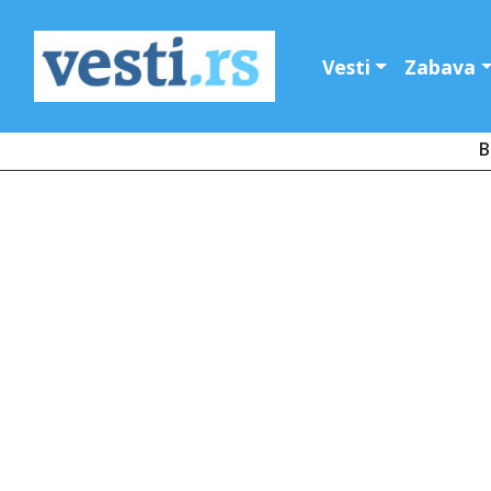
Vesti
Zabava
B