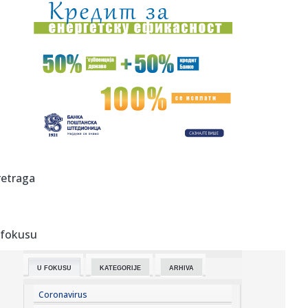
13:47:
Brutalno udarila rivalku pa poručila: Privilegija bijelaca
(VIDE...
13:46:
"Ostavljeni sin Asmina Durdžića" u stvari je poznati
tiktoker? ...
13:45:
Zenit stiže u Beograd i testira Partizan
13:43:
Nizak nivo Dunava otkrio most rimskog cara Konstantina I
u Bugars...
13:39:
Vučić otkrio koliko ljudi je već na platformi "Ko si, bre, ti?...
retraga
13:34:
U Sloveniji od utorka jeftinije gorivo
 fokusu
13:34:
VELIKA PROMENA U SRPSKOM RUKOMETU: Savez dobio
novo ime i grb, ev...
U FOKUSU
KATEGORIJE
ARHIVA
13:33:
Žive legende NFL: Bris, Fidžerald, Kikli, Vinatrijer i Kreg u
K...
Coronavirus