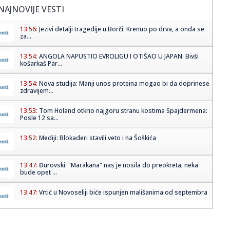
NAJNOVIJE VESTI
13:56:
Jezivi detalji tragedije u Borči: Krenuo po drva, a onda se
za...
13:54:
ANGOLA NAPUSTIO EVROLIGU I OTIŠAO U JAPAN: Bivši
košarkaš Par...
13:54:
Nova studija: Manji unos proteina mogao bi da doprinese
zdravijem...
13:53:
Tom Holand otkrio najgoru stranu kostima Spajdermena:
Posle 12 sa...
13:52:
Mediji: Blokaderi stavili veto i na Šoškića
13:47:
Đurovski: "Marakana" nas je nosila do preokreta, neka
bude opet ...
13:47:
Vrtić u Novoseliji biće ispunjen mališanima od septembra
13:47:
Eskobarova "Katedrala": Luksuzni zatvor koji je izgradio
sam sebi...