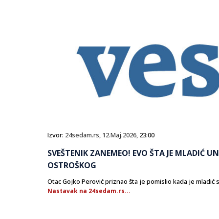
Izvor:
24sedam.rs
,
12.Maj.2026
, 23:00
SVEŠTENIK ZANEMEO! EVO ŠTA JE MLADIĆ UN
OSTROŠKOG
Otac Gojko Perović priznao šta je pomislio kada je mladić 
Nastavak na 24sedam.rs...