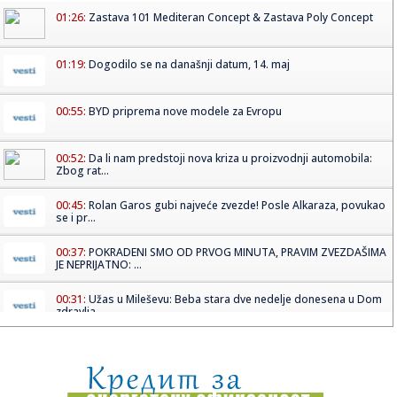
01:26:
Zastava 101 Mediteran Concept & Zastava Poly Concept
01:19:
Dogodilo se na današnji datum, 14. maj
00:55:
BYD priprema nove modele za Evropu
00:52:
Da li nam predstoji nova kriza u proizvodnji automobila:
Zbog rat...
00:45:
Rolan Garos gubi najveće zvezde! Posle Alkaraza, povukao
se i pr...
00:37:
POKRADENI SMO OD PRVOG MINUTA, PRAVIM ZVEZDAŠIMA
JE NEPRIJATNO: ...
00:31:
Užas u Mileševu: Beba stara dve nedelje donesena u Dom
zdravlja...
00:21:
Tanjga grmi na Pavla Ilića: Potkradani smo od prvog
minuta, prav...
00:18:
Horor u Nemačkoj! Pedijatar optužen za 130 monstruoznih