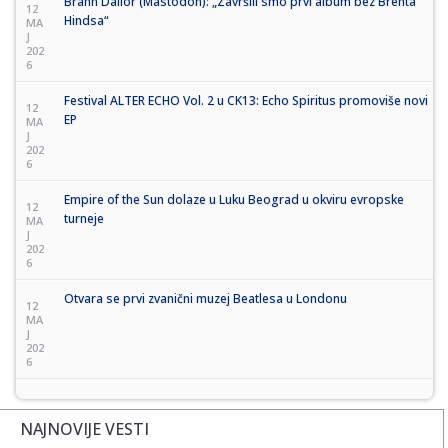
Brann Dailor (Mastodon): „Završili smo prvi album bez Brenta
12
Hindsa“
MA
J
202
6
Festival ALTER ECHO Vol. 2 u CK13: Echo Spiritus promoviše novi
12
EP
MA
J
202
6
Empire of the Sun dolaze u Luku Beograd u okviru evropske
12
turneje
MA
J
202
6
Otvara se prvi zvanični muzej Beatlesa u Londonu
12
MA
J
202
6
NAJNOVIJE VESTI