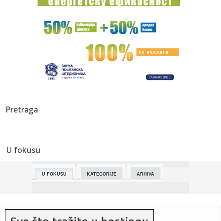
dela na...
00:14:
Bioskopski repertoari, 14-20. maj 2026.
00:10:
BRANKO ODVEO VALENSIJU NA FAJNAL-FOR: Panatinaikos
se ugasio u Ro...
00:05:
Rodrigao i Mateus "ukrali" trofej Vojvodini! Hajlajtsi
Zvezdinog ...
00:04:
BAKA PRASE IZGUBIO MILIONE ZBOG CRVENE ZVEZDE: Prve
Pretraga
reakcije jutj...
00:01:
DEJAN STANKOVIĆ NIKADA EMOTIVNIJI: Trener crveno-belih
prepun sr...
U fokusu
00:00:
Stanković jedva zadržao suze: Puno mi je srce, hvala
momcima, k...
U FOKUSU
KATEGORIJE
ARHIVA
23:57:
POGLEDAJTE KAKO JE ZVEZDA OSVOJILA ŠESTU VEZANU
DUPLU KRUNU: Evo...
23:55:
ZAKUVALO SE NA TERENU U LOZNICI NAKON POBEDE
ZVEZDE: Umalo velika...