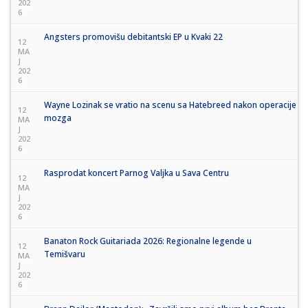
202
6
Angsters promovišu debitantski EP u Kvaki 22
12
MA
J
202
6
Wayne Lozinak se vratio na scenu sa Hatebreed nakon operacije
12
mozga
MA
J
202
6
Rasprodat koncert Parnog Valjka u Sava Centru
12
MA
J
202
6
Banaton Rock Guitariada 2026: Regionalne legende u
12
Temišvaru
MA
J
202
6