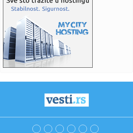
23:49:
Valensija od 0:2 do 3:2 - PAO ne ide na F4 Evrolige!
23:47:
Oprez! Veoma hladna noć pred nama - preti nam mraz!
23:41:
Vojvodina poražena u finalu Kupa nakon izvođenja penala
23:41:
ALFA I OMEGA, APSOLUTNI GOSPODAR I VLADAR SRPSKOG
FUDBALA: Crvena...
23:38:
Novi električni Volkswagen Golf neće stići bar do 2030.
godine
23:30:
Ekstra Nena udarila na Evroviziju: "Žene se nude kao
objekat, mu...
23:14:
Jedna navika može da otkrije nevjerne muškarce
23:14:
Vic dana: Tata i sin