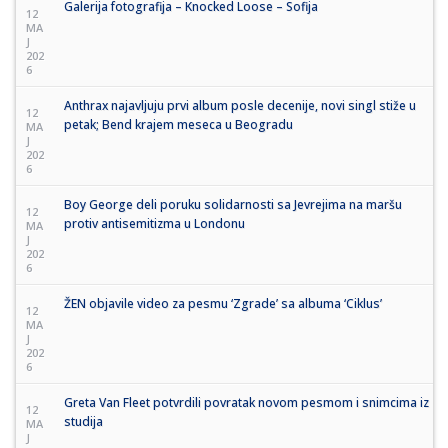
Galerija fotografija – Knocked Loose – Sofija
12
MA
J
202
6
Anthrax najavljuju prvi album posle decenije, novi singl stiže u
12
petak; Bend krajem meseca u Beogradu
MA
J
202
6
Boy George deli poruku solidarnosti sa Jevrejima na maršu
12
protiv antisemitizma u Londonu
MA
J
202
6
ŽEN objavile video za pesmu ‘Zgrade’ sa albuma ‘Ciklus’
12
MA
J
202
6
Greta Van Fleet potvrdili povratak novom pesmom i snimcima iz
12
studija
MA
J