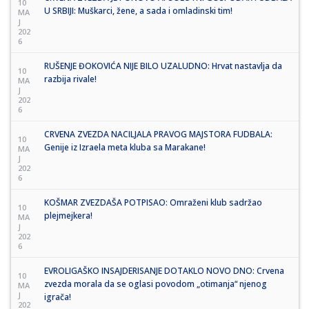
10
U SRBIJI: Muškarci, žene, a sada i omladinski tim!
MA
J
202
6
RUŠENJE ĐOKOVIĆA NIJE BILO UZALUDNO: Hrvat nastavlja da
10
razbija rivale!
MA
J
202
6
CRVENA ZVEZDA NACILJALA PRAVOG MAJSTORA FUDBALA:
10
Genije iz Izraela meta kluba sa Marakane!
MA
J
202
6
KOŠMAR ZVEZDAŠA POTPISAO: Omraženi klub sadržao
10
plejmejkera!
MA
J
202
6
EVROLIGAŠKO INSAJDERISANJE DOTAKLO NOVO DNO: Crvena
10
zvezda morala da se oglasi povodom „otimanja“ njenog
MA
J
igrača!
202