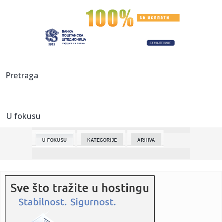
00:28:
Tramp odbio iranski predlog, berze odmah potonule!
Nafta probila ...
00:23:
Mark Markes sa longetom
00:10:
Zaharova: Kalas se uzalud nada da će posredovati u
Pretraga
pregovorima i...
00:00:
Stravična eksplozija gasa u Brazilu! Kuće sravnjene, ljudi
lete...
U fokusu
23:52:
Kineski automobili osvajaju Italiju – svako osmo novo
vozilo st...
U FOKUSU
KATEGORIJE
ARHIVA
23:52:
NBA SVET U ŠOKU: Milvoki spreman da pusti Janisa,
sprema se trej...
23:51:
Srpski bokseri spremni za "Beogradskog pobednika"
23:48:
Ove navike uništavaju bubrege i bešiku