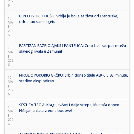
202
6
BEN OTVORIO DUŠU: Srbija je bolja za život od Francuske,
10
odrastao sam u getu
MA
J
202
6
PARTIZAN RAZBIO AJAKS I PANTELIĆA: Crno-beli zatrpali mrežu
10
slavnog rivala u Zemunu!
MA
J
202
6
NIKOLIĆ POKORIO GRČKU: Srbin doneo titulu AEK-u u 93. minutu,
10
stadion eksplodirao
MA
J
202
6
ŠESTICA TSC-A! Kragujevčani i dalje strepe, Mustafa doneo
10
Nišlijama zlata vredne bodove!
MA
J
202
6