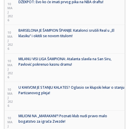
DŽEKPOT: Evo ko će imati prvog pika na NBA draftu!
10
MA
J
202
6
BARSELONA JE ŠAMPION ŠPANIJE: Katalonci srušili Real u „El
10
klasiku“ i okitili se novom titulom!
MA
J
202
6
MILANU VISI LIGA ŠAMPIONA: Atalanta slavila na San Siru,
10
Pavlović pokrenuo kasnu dramu!
MA
J
202
6
U KAKVOM JE STANJU KALATES? Oglasio se klupski lekar o stanju
10
Partizanovog pleja!
MA
J
202
6
MILIONI NA „MARAKANI“! Poznati klub nudi pravo malo
10
bogatstvo za igrača Zvezde!
MA
J