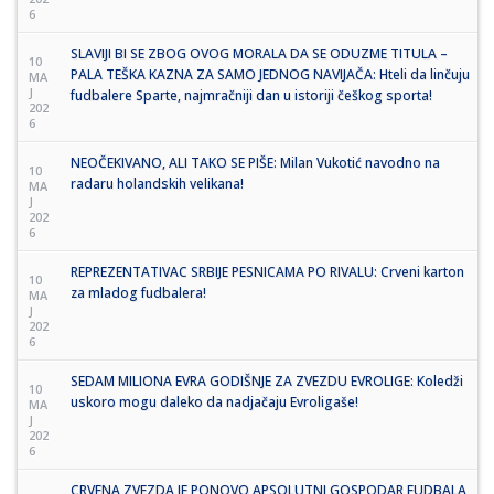
6
SLAVIJI BI SE ZBOG OVOG MORALA DA SE ODUZME TITULA –
10
PALA TEŠKA KAZNA ZA SAMO JEDNOG NAVIJAČA: Hteli da linčuju
MA
J
fudbalere Sparte, najmračniji dan u istoriji češkog sporta!
202
6
NEOČEKIVANO, ALI TAKO SE PIŠE: Milan Vukotić navodno na
10
radaru holandskih velikana!
MA
J
202
6
REPREZENTATIVAC SRBIJE PESNICAMA PO RIVALU: Crveni karton
10
za mladog fudbalera!
MA
J
202
6
SEDAM MILIONA EVRA GODIŠNJE ZA ZVEZDU EVROLIGE: Koledži
10
uskoro mogu daleko da nadjačaju Evroligaše!
MA
J
202
6
CRVENA ZVEZDA JE PONOVO APSOLUTNI GOSPODAR FUDBALA