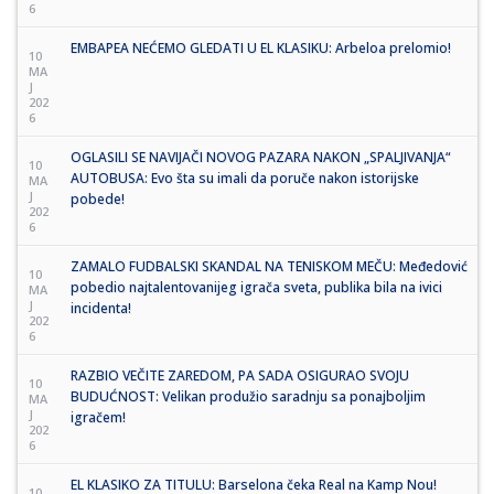
6
EMBAPEA NEĆEMO GLEDATI U EL KLASIKU: Arbeloa prelomio!
10
MA
J
202
6
OGLASILI SE NAVIJAČI NOVOG PAZARA NAKON „SPALJIVANJA“
10
AUTOBUSA: Evo šta su imali da poruče nakon istorijske
MA
J
pobede!
202
6
ZAMALO FUDBALSKI SKANDAL NA TENISKOM MEČU: Međedović
10
pobedio najtalentovanijeg igrača sveta, publika bila na ivici
MA
J
incidenta!
202
6
RAZBIO VEČITE ZAREDOM, PA SADA OSIGURAO SVOJU
10
BUDUĆNOST: Velikan produžio saradnju sa ponajboljim
MA
J
igračem!
202
6
EL KLASIKO ZA TITULU: Barselona čeka Real na Kamp Nou!
10