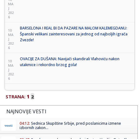
MA
J
202
6
BARSELONA I REAL BI DA PAZARE NA MALOM KALEMEGDANU:
10
Španski velikani zainteresovani za jednog od najboljih igrača
MA
J
Zvezde!
202
6
OVACIJE ZA DUŠANA: Navijači skandirali Vlahoviću nakon
10
utakmice i rekordno brzog gola!
MA
J
202
6
STRANA:
1
2
NAJNOVIJE VESTI
04:12:
Sednica Skupštine Srbije, pred poslanicima izmene
izbornih zakon...