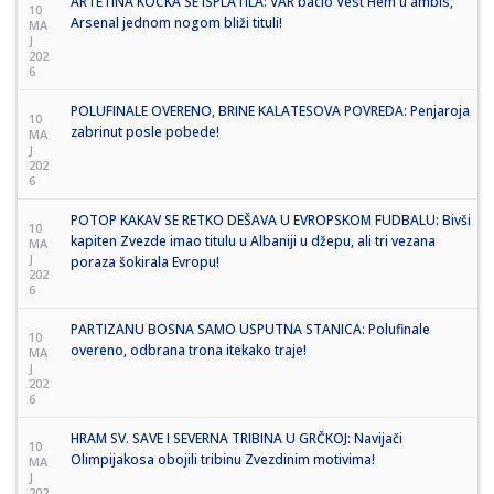
ARTETINA KOCKA SE ISPLATILA: VAR bacio Vest Hem u ambis,
10
Arsenal jednom nogom bliži tituli!
MA
J
202
6
POLUFINALE OVERENO, BRINE KALATESOVA POVREDA: Penjaroja
10
zabrinut posle pobede!
MA
J
202
6
POTOP KAKAV SE RETKO DEŠAVA U EVROPSKOM FUDBALU: Bivši
10
kapiten Zvezde imao titulu u Albaniji u džepu, ali tri vezana
MA
J
poraza šokirala Evropu!
202
6
PARTIZANU BOSNA SAMO USPUTNA STANICA: Polufinale
10
overeno, odbrana trona itekako traje!
MA
J
202
6
HRAM SV. SAVE I SEVERNA TRIBINA U GRČKOJ: Navijači
10
Olimpijakosa obojili tribinu Zvezdinim motivima!
MA
J
202