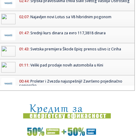
02:47:
Srpska pravoslavna crkva slavi Svetog Vasilija Ostroškog
02:07:
Najavljen novi Lotus sa V8 hibridnim pogonom
01:47:
Srednji kurs dinara za evro 117,3818 dinara
01:43:
Svetska premijera Škode Epiq: prenos uživo iz Ciriha
01:11:
Veliki pad prodaje novih automobila u Kini
00:44:
Proleter i Zvezda najuspešniji! Završeno pojedinačno
seniorsko...
00:34:
Upozorenje RHMZ: Lokalni pljuskovi i grmljavina, olujni
vetar, po...
00:33:
Dogodilo se na današnji datum, 12. maj
00:33:
Audi Q9: Prvi pogled u unutrašnjost