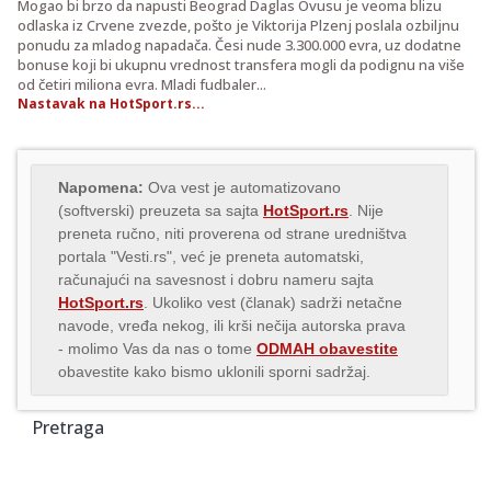
Mogao bi brzo da napusti Beograd Daglas Ovusu je veoma blizu
odlaska iz Crvene zvezde, pošto je Viktorija Plzenj poslala ozbiljnu
ponudu za mladog napadača. Česi nude 3.300.000 evra, uz dodatne
bonuse koji bi ukupnu vrednost transfera mogli da podignu na više
od četiri miliona evra. Mladi fudbaler...
Nastavak na HotSport.rs...
Napomena:
Ova vest je automatizovano
(softverski) preuzeta sa sajta
HotSport.rs
. Nije
preneta ručno, niti proverena od strane uredništva
portala "Vesti.rs", već je preneta automatski,
računajući na savesnost i dobru nameru sajta
HotSport.rs
. Ukoliko vest (članak) sadrži netačne
navode, vređa nekog, ili krši nečija autorska prava
- molimo Vas da nas o tome
ODMAH obavestite
obavestite kako bismo uklonili sporni sadržaj.
Pretraga