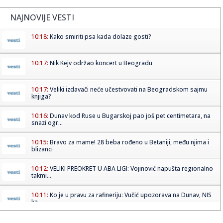
NAJNOVIJE VESTI
10:18:
Kako smiriti psa kada dolaze gosti?
10:17:
Nik Kejv održao koncert u Beogradu
10:17:
Veliki izdavači neće učestvovati na Beogradskom sajmu
knjiga?
10:16:
Dunav kod Ruse u Bugarskoj pao još pet centimetara, na
snazi ogr...
10:15:
Bravo za mame! 28 beba rođeno u Betaniji, među njima i
blizanci
10:12:
VELIKI PREOKRET U ABA LIGI: Vojinović napušta regionalno
takmi...
10:11:
Ko je u pravu za rafineriju: Vučić upozorava na Dunav, NIS
ka...
10:11:
Železničar "blindirao" Kokovića!