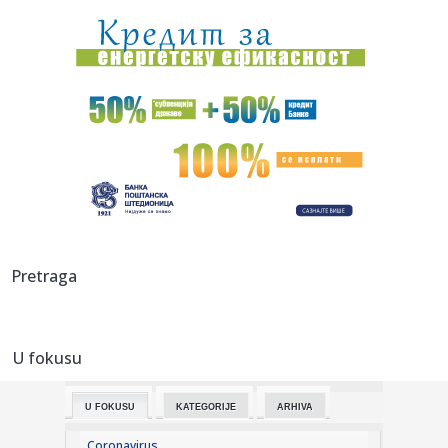
10:11:
Počela specijalna operacija spasavanja: Potopljene dve
barže na...
10:09:
Sprema se navala: Peugeot obećao 7 modela do 2030.
godine!
10:09:
Novi bilans migrantske tragedije: 141 migrant poginuo u
pokušaji...
10:08:
Srbija protiv šampiona napada finale EP
10:06:
Kineski špijunski softver se proširio svetom: Prati i rutere
Pretraga
NA...
10:06:
Ukrajinci se opraštaju od čoveka koji je dao ime
nepoznatim voj...
U fokusu
10:05:
Vodostaj Dunava nastavlja da opada: Komšije u problemu
U FOKUSU
KATEGORIJE
ARHIVA
10:03:
VIDEO: Ford Bronco EV
Coronavirus