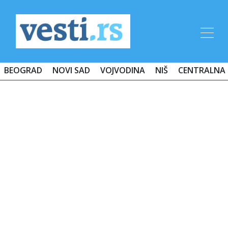
BEOGRAD
NOVI SAD
VOJVODINA
NIŠ
CENTRALNA 