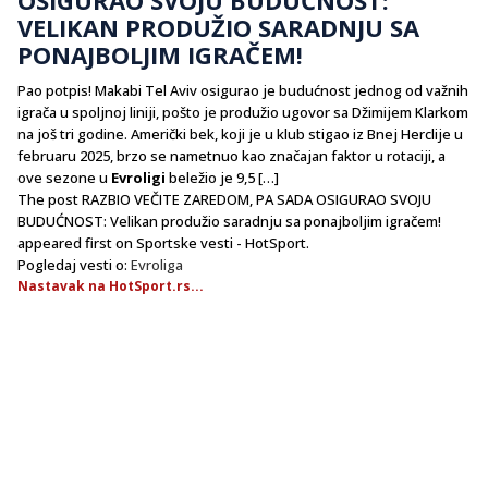
VELIKAN PRODUŽIO SARADNJU SA
PONAJBOLJIM IGRAČEM!
Pao potpis! Makabi Tel Aviv osigurao je budućnost jednog od važnih
igrača u spoljnoj liniji, pošto je produžio ugovor sa Džimijem Klarkom
na još tri godine. Američki bek, koji je u klub stigao iz Bnej Herclije u
februaru 2025, brzo se nametnuo kao značajan faktor u rotaciji, a
ove sezone u
Evroligi
beležio je 9,5 […]
The post RAZBIO VEČITE ZAREDOM, PA SADA OSIGURAO SVOJU
BUDUĆNOST: Velikan produžio saradnju sa ponajboljim igračem!
appeared first on Sportske vesti - HotSport.
Pogledaj vesti o:
Evroliga
Nastavak na HotSport.rs...