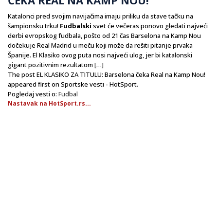
Katalonci pred svojim navijačima imaju priliku da stave tačku na
šampionsku trku!
Fudbalski
svet će večeras ponovo gledati najveći
derbi evropskog fudbala, pošto od 21 čas Barselona na Kamp Nou
dočekuje Real Madrid u meču koji može da rešiti pitanje prvaka
Španije. El Klasiko ovog puta nosi najveći ulog, jer bi katalonski
gigant pozitivnim rezultatom […]
The post EL KLASIKO ZA TITULU: Barselona čeka Real na Kamp Nou!
appeared first on Sportske vesti - HotSport.
Pogledaj vesti o:
Fudbal
Nastavak na HotSport.rs...