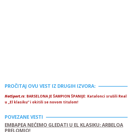
PROČITAJ OVU VEST IZ DRUGIH IZVORA:
HotSport.rs
: BARSELONA JE ŠAMPION ŠPANIJE: Katalonci srušili Real
u „El klasiku“ i okitili se novom titulom!
POVEZANE VESTI
EMBAPEA NEĆEMO GLEDATI U EL KLASIKU: ARBELOA
PRELOMIO!