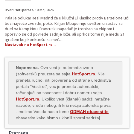
Izvor:
HotSport.rs
, 10.Maj.2026
Pala je odluka! Real Madrid će u ključni El Klasiko protiv Barselone ući
bez najveće zvezde, pošto Kilijan Mbape nije uvršten u sastav za
duel na Kamp Nou. Francuski napadač je trenirao sa ekipom i
oporavio se od povrede zadnje lože, ali uprkos tome nije među 21
igračem koji konkurišu za meč....
Nastavak na HotSport.rs...
Napomena:
Ova vest je automatizovano
(softverski) preuzeta sa sajta
HotSport.rs
. Nije
preneta ručno, niti proverena od strane uredništva
portala "Vesti.rs", već je preneta automatski,
računajući na savesnost i dobru nameru sajta
HotSport.rs
. Ukoliko vest (članak) sadrži netačne
navode, vređa nekog, ili krši nečija autorska prava
- molimo Vas da nas o tome
ODMAH obavestite
obavestite kako bismo uklonili sporni sadržaj.
Pretraga