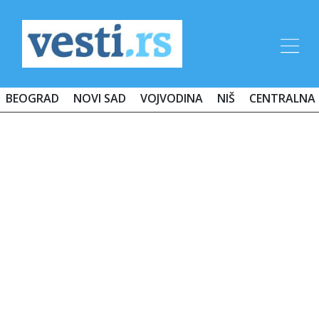
BEOGRAD
NOVI SAD
VOJVODINA
NIŠ
CENTRALNA 