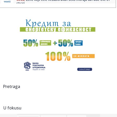
stvari
00:18:
Bugatti najavljuje novi jedinstveni automobil
00:15:
Drama na plaži u Italiji! Doktorka iz Beograda pritrčala
turist...
00:02:
Na današnji dan, 6. avgust
23:51:
Tri medalje za Srbiju na EP
23:47:
KIKS PANATINAIKOSA UPRKOS OGROMNIM ULAGANJIMA:
Grčki velikan vod...
23:46:
Tragedija kod Požarevca: Čovek stradao u požaru koji je
Pretraga
sam iz...
23:38:
Lara Gut-Behrami završila karijeru
U fokusu
23:35:
General Motors i SAIC produžili zajedničko ulaganje na još
20 ...