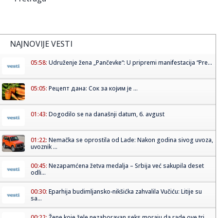
NAJNOVIJE VESTI
05:58:
Udruženje žena „Pančevke“: U pripremi manifestacija “Pre...
05:05:
Рецепт дана: Сок за којим је ...
01:43:
Dogodilo se na današnji datum, 6. avgust
01:22:
Nemačka se oprostila od Lade: Nakon godina sivog uvoza,
uvoznik ...
00:45:
Nezapamćena žetva medalja – Srbija već sakupila deset
odli...
00:30:
Eparhija budimljansko-nikšićka zahvalila Vučiću: Litije su
sa...
00:22:
Žene koje žele nezaboravan seks moraju da rade ove tri