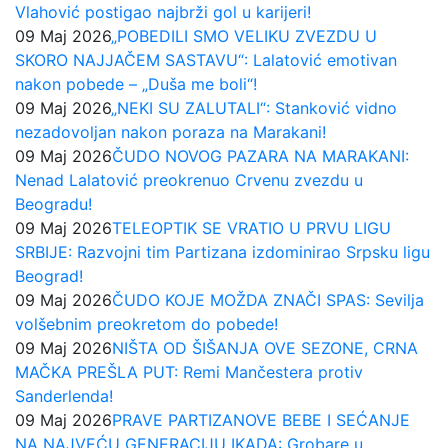
Vlahović postigao najbrži gol u karijeri!
09 Maj 2026
„POBEDILI SMO VELIKU ZVEZDU U
SKORO NAJJAČEM SASTAVU“: Lalatović emotivan
nakon pobede – „Duša me boli“!
09 Maj 2026
„NEKI SU ZALUTALI“: Stanković vidno
nezadovoljan nakon poraza na Marakani!
09 Maj 2026
ČUDO NOVOG PAZARA NA MARAKANI:
Nenad Lalatović preokrenuo Crvenu zvezdu u
Beogradu!
09 Maj 2026
TELEOPTIK SE VRATIO U PRVU LIGU
SRBIJE: Razvojni tim Partizana izdominirao Srpsku ligu
Beograd!
09 Maj 2026
ČUDO KOJE MOŽDA ZNAČI SPAS: Sevilja
volšebnim preokretom do pobede!
09 Maj 2026
NIŠTA OD ŠIŠANJA OVE SEZONE, CRNA
MAČKA PREŠLA PUT: Remi Mančestera protiv
Sanderlenda!
09 Maj 2026
PRAVE PARTIZANOVE BEBE I SEĆANJE
NA NAJVEĆU GENERACIJU IKADA: Grobare u