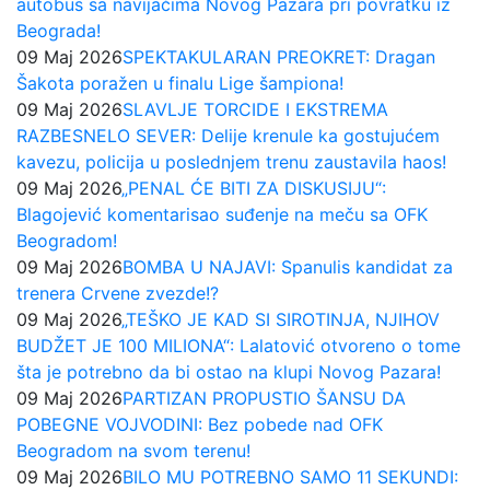
autobus sa navijačima Novog Pazara pri povratku iz
Beograda!
09 Maj 2026
SPEKTAKULARAN PREOKRET: Dragan
Šakota poražen u finalu Lige šampiona!
09 Maj 2026
SLAVLJE TORCIDE I EKSTREMA
RAZBESNELO SEVER: Delije krenule ka gostujućem
kavezu, policija u poslednjem trenu zaustavila haos!
09 Maj 2026
„PENAL ĆE BITI ZA DISKUSIJU“:
Blagojević komentarisao suđenje na meču sa OFK
Beogradom!
09 Maj 2026
BOMBA U NAJAVI: Spanulis kandidat za
trenera Crvene zvezde!?
09 Maj 2026
„TEŠKO JE KAD SI SIROTINJA, NJIHOV
BUDŽET JE 100 MILIONA“: Lalatović otvoreno o tome
šta je potrebno da bi ostao na klupi Novog Pazara!
09 Maj 2026
PARTIZAN PROPUSTIO ŠANSU DA
POBEGNE VOJVODINI: Bez pobede nad OFK
Beogradom na svom terenu!
09 Maj 2026
BILO MU POTREBNO SAMO 11 SEKUNDI: