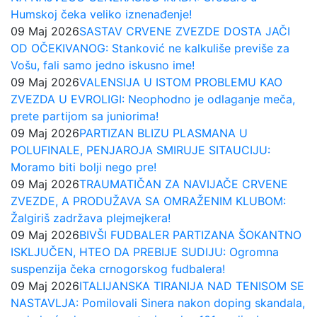
Humskoj čeka veliko iznenađenje!
09 Maj 2026
SASTAV CRVENE ZVEZDE DOSTA JAČI
OD OČEKIVANOG: Stanković ne kalkuliše previše za
Vošu, fali samo jedno iskusno ime!
09 Maj 2026
VALENSIJA U ISTOM PROBLEMU KAO
ZVEZDA U EVROLIGI: Neophodno je odlaganje meča,
prete partijom sa juniorima!
09 Maj 2026
PARTIZAN BLIZU PLASMANA U
POLUFINALE, PENJAROJA SMIRUJE SITAUCIJU:
Moramo biti bolji nego pre!
09 Maj 2026
TRAUMATIČAN ZA NAVIJAČE CRVENE
ZVEZDE, A PRODUŽAVA SA OMRAŽENIM KLUBOM:
Žalgiriš zadržava plejmejkera!
09 Maj 2026
BIVŠI FUDBALER PARTIZANA ŠOKANTNO
ISKLJUČEN, HTEO DA PREBIJE SUDIJU: Ogromna
suspenzija čeka crnogorskog fudbalera!
09 Maj 2026
ITALIJANSKA TIRANIJA NAD TENISOM SE
NASTAVLJA: Pomilovali Sinera nakon doping skandala,