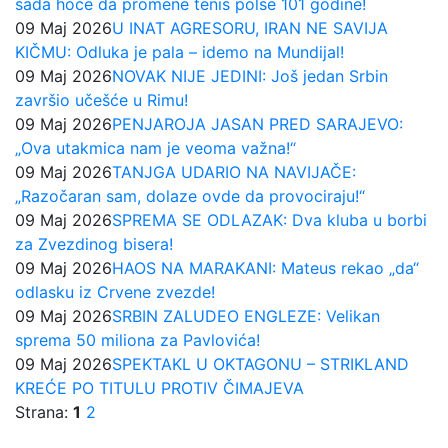
sada hoće da promene tenis polse 101 godine!
09 Maj 2026
U INAT AGRESORU, IRAN NE SAVIJA
KIČMU: Odluka je pala – idemo na Mundijal!
09 Maj 2026
NOVAK NIJE JEDINI: Još jedan Srbin
završio učešće u Rimu!
09 Maj 2026
PENJAROJA JASAN PRED SARAJEVO:
„Ova utakmica nam je veoma važna!“
09 Maj 2026
TANJGA UDARIO NA NAVIJAČE:
„Razočaran sam, dolaze ovde da provociraju!“
09 Maj 2026
SPREMA SE ODLAZAK: Dva kluba u borbi
za Zvezdinog bisera!
09 Maj 2026
HAOS NA MARAKANI: Mateus rekao „da“
odlasku iz Crvene zvezde!
09 Maj 2026
SRBIN ZALUDEO ENGLEZE: Velikan
sprema 50 miliona za Pavlovića!
09 Maj 2026
SPEKTAKL U OKTAGONU – STRIKLAND
KREĆE PO TITULU PROTIV ČIMAJEVA
Strana:
1
2