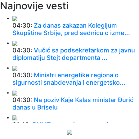
Najnovije vesti
04:30:
Za danas zakazan Kolegijum
Skupštine Srbije, pred sednicu o izme...
04:30:
Vučić sa podsekretarkom za javnu
diplomatiju Stejt departmenta ...
04:30:
Ministri energetike regiona o
sigurnosti snabdevanja i energetsko...
04:30:
Na poziv Kaje Kalas ministar Đurić
danas u Briselu
01:48:
RHMZ upozorio na moguće
vremenske nepogode danas i sutra