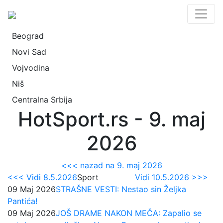
Beograd
Novi Sad
Vojvodina
Niš
Centralna Srbija
HotSport.rs - 9. maj
2026
<<< nazad na 9. maj 2026
<<< Vidi 8.5.2026
Sport
Vidi 10.5.2026 >>>
09 Maj 2026
STRAŠNE VESTI: Nestao sin Željka
Pantića!
09 Maj 2026
JOŠ DRAME NAKON MEČA: Zapalio se