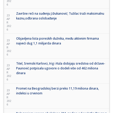
202
6
Završne reči na suđenju J.Đukanović; Tužilac traži maksimalnu
23
kaznu,odbrana oslobađanje
AP
R
202
6
Objavljena lista poreskih dužnika, među aktivnim firmama
23
najveći dug 1,1 milijarda dinara
AP
R
202
6
Titel, Sremski Karlovci, Irig i Kula dobijaju sredstva od države-
23
Paunović potpisala ugovore o dodeli više od 462 miliona
AP
R
dinara
202
6
Promet na Beogradskoj berzi preko 11,19 miliona dinara,
23
indeksi u crvenom
AP
R
202
6