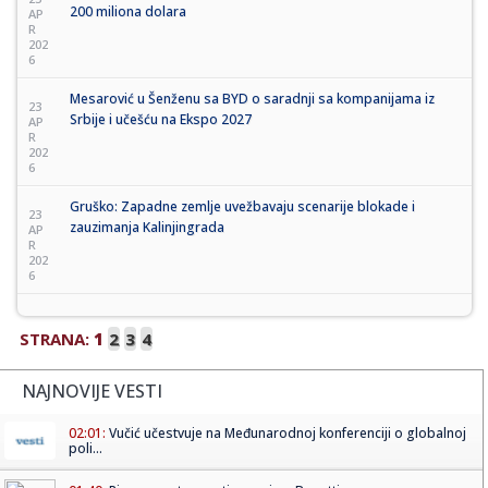
200 miliona dolara
AP
R
202
6
Mesarović u Šenženu sa BYD o saradnji sa kompanijama iz
23
Srbije i učešću na Ekspo 2027
AP
R
202
6
Gruško: Zapadne zemlje uvežbavaju scenarije blokade i
23
zauzimanja Kalinjingrada
AP
R
202
6
STRANA:
1
2
3
4
NAJNOVIJE VESTI
02:01:
Vučić učestvuje na Međunarodnoj konferenciji o globalnoj
poli...