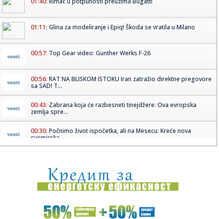
01:40:
Rimac u potpunosti preuzima Bugatti
01:11:
Glina za modeliranje i Epiq! Škoda se vratila u Milano
00:57:
Top Gear video: Gunther Werks F-26
00:56:
RAT NA BLISKOM ISTOKU Iran zatražio direktne pregovore
sa SAD! T...
00:43:
Zabrana koja će razbesneti tinejdžere: Ova evropska
zemlja spre...
00:30:
Počnimo život ispočetka, ali na Mesecu: Kreće nova
svemirska ...
00:18:
Pretežno sunčano i toplije, temperatura do 25 stepeni
00:16:
Velika zaplena u Beogradu: Policija pronašla pet kilograma
marih...
00:12:
Dogodilo se na današnji datum, 25.april