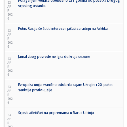
Polaganjem venaca obeleženo 211 godina od početka Drugog
23
srpskog ustanka
AP
R
202
6
Putin: Rusija će štititi interese i jačati saradnju na Arktiku
23
AP
R
202
6
Jamal zbog povrede ne igra do kraja sezone
23
AP
R
202
6
Evropska unija zvanično odobrila zajam Ukrajini i 20. paket
23
sankcija protiv Rusije
AP
R
202
6
Srpski atletičari na pripremama u Baru i Ulcinju
23
AP
R
202