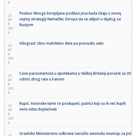
6
Peskov: Mnoge Evropljane podilazi jeza kada čitaju o novoj
23
vojnoj strategiji Nemačke; Evropa da se uključi u dijalog sa
AP
R
Rusijom
202
6
Višegrad: Ubio maloletno dete pa presudio sebi
23
AP
R
202
6
Cene paracetamola u apotekama u Velikoj Britaniji porasle za 30
23
odsto zbog rata u Iranom
AP
R
202
6
Rupić: Avionske karte će poskupeti, putnici koji su ih već kupili
23
neće ništa doplaćivati
AP
R
202
6
Izraelsko Ministarstvo odbrane naručilo avionsku municiju za još
23