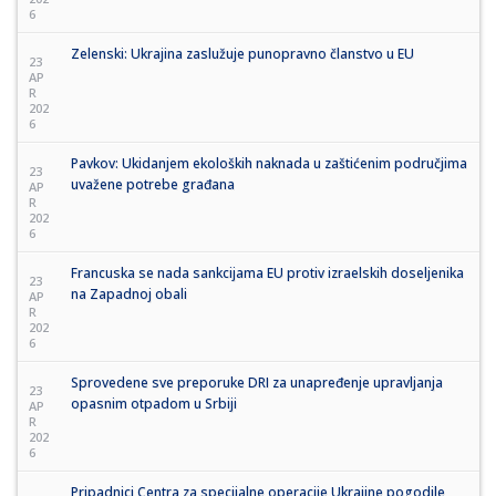
6
Zelenski: Ukrajina zaslužuje punopravno članstvo u EU
23
AP
R
202
6
Pavkov: Ukidanjem ekoloških naknada u zaštićenim područjima
23
uvažene potrebe građana
AP
R
202
6
Francuska se nada sankcijama EU protiv izraelskih doseljenika
23
na Zapadnoj obali
AP
R
202
6
Sprovedene sve preporuke DRI za unapređenje upravljanja
23
opasnim otpadom u Srbiji
AP
R
202
6
Pripadnici Centra za specijalne operacije Ukrajine pogodile