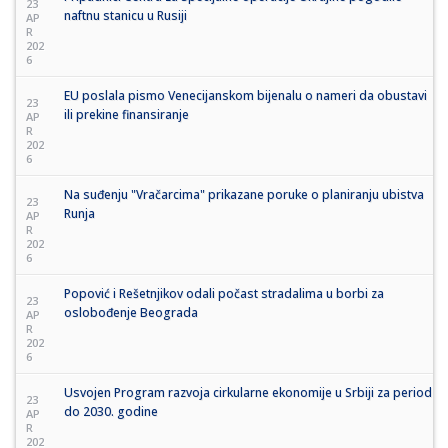
23
naftnu stanicu u Rusiji
AP
R
202
6
EU poslala pismo Venecijanskom bijenalu o nameri da obustavi
23
ili prekine finansiranje
AP
R
202
6
Na suđenju "Vračarcima" prikazane poruke o planiranju ubistva
23
Runja
AP
R
202
6
Popović i Rešetnjikov odali počast stradalima u borbi za
23
oslobođenje Beograda
AP
R
202
6
Usvojen Program razvoja cirkularne ekonomije u Srbiji za period
23
do 2030. godine
AP
R
202