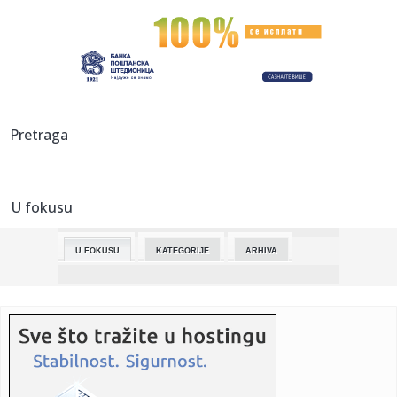
00:03:
BYD Fang Cheng Bao Formula X
23:51:
REAL SE SAPLEO U SEVILJI: Betis kaznio grešku u nadoknadi i
oteo...
23:45:
Šaka blokadera pravi haos po Zemunu: Dragan Jovanović
Pretraga
pokušao ...
23:44:
Važno obaveštenje: Zbog radova u Takovskoj biće izmena
u saobr...
U fokusu
23:34:
ŠOK BROJKE IZ EVROLIGE: Večiti ostali bez ozbiljnog novca,
samo...
U FOKUSU
KATEGORIJE
ARHIVA
23:30:
Kasper odgovorio Zorici Marković na prozivke da mu je
faca jeziv...
23:21:
Srušio zlato sa trona: Najskuplji metal probio 325 dolara
po gra...
23:15:
POVRATAK BIVŠEG ASA: Partizan može da iskoristi
probleme u njeg...