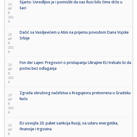
Sijarto: Uvredljivo je i pomisliti da nas Rusi bilo čime drže u
23
šaci
AP
R
202
6
Dačić sa Vasiljevićem u Atini na prijemu povodom Dana Vojske
23
Srbije
AP
R
202
6
Fon der Lajen: Pregovori o pristupanju Ukrajine EU trebalo bi da
23
počnu bez odlaganja
AP
R
202
6
Zgrada okružnog načelstva u Kragujevcu pretvorena u Gradsku
23
kuću
AP
R
202
6
EU usvojila 20. paket sankcija Rusiji, na udaru energetika,
23
finansije i trgovina
AP
R