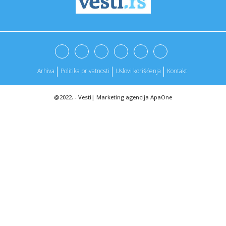
00:12:
Karan: Prva posjeta biće Beogradu
00:12:
Suđenje roditeljima sa Balkana: Slučaj "bebe Line" šokirao
Aus...
00:12:
Drama na Jahorini: Dijete palo sa žičare (UZNEMIRUJUĆI
VIDEO)
Arhiva
Politika privatnosti
Uslovi korišćenja
Kontakt
00:12:
Poznato mjesto i vrijeme sahrane Ljiljane Zelen Karadžić
@2022. -
Vesti
|
Marketing agencija
ApaOne
00:12:
Srpkinja osvaja Holivud: Milena Gović zvijezda popularne
serije,...
00:08:
Zvuči neverovatno ali višak para na računu može skupo da
vas ...
00:00:
Naučnici možda konačno otkrili mrežu podzemnih tunela
na Vene...
00:00:
Goleade u Ligi šampiona: Bode Glimt iznenadio Inter,
Stankoviće...
23:54:
Skandali ne prestaju: Policija u Britaniji istražuje da li je Ep...