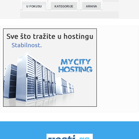
U FOKUSU
KATEGORIJE
ARHIVA
00:21:
Loša vremena za Seat: Volkswagen ne zna šta da radi sa
špansko...
00:17:
Milatović: Crna Gora i Srbija bratske države, čak i kada
nemaj...
00:16:
Prvi sastanak Trampovog “Odbora za mir” održaće se
sutra: O...
00:14:
DEMONSTRACIJA SILE BODEA NAD INTEROM I INSTANT
KLASIK BRIŽA I AT...
00:12:
Debakl Intera, Bode na pragu osmine finala Lige šampiona
00:12:
Kakva je sudbina državljana BiH nakon zatvaranja
zloglasnog logo...
00:12:
Bijela kuća najavila novu rundu pregovora o Ukrajini
00:12:
Tri muškarca poginula u lavinama u Austriji