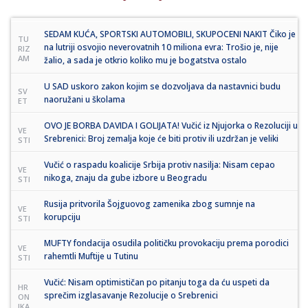
SEDAM KUĆA, SPORTSKI AUTOMOBILI, SKUPOCENI NAKIT Čiko je
TU
na lutriji osvojio neverovatnih 10 miliona evra: Trošio je, nije
RIZ
AM
žalio, a sada je otkrio koliko mu je bogatstva ostalo
U SAD uskoro zakon kojim se dozvoljava da nastavnici budu
SV
naoružani u školama
ET
OVO JE BORBA DAVIDA I GOLIJATA! Vučić iz Njujorka o Rezoluciji u
VE
Srebrenici: Broj zemalja koje će biti protiv ili uzdržan je veliki
STI
Vučić o raspadu koalicije Srbija protiv nasilja: Nisam cepao
VE
nikoga, znaju da gube izbore u Beogradu
STI
Rusija pritvorila Šojguovog zamenika zbog sumnje na
VE
korupciju
STI
MUFTY fondacija osudila političku provokaciju prema porodici
VE
rahemtli Muftije u Tutinu
STI
Vučić: Nisam optimističan po pitanju toga da ću uspeti da
HR
sprečim izglasavanje Rezolucije o Srebrenici
ON
IKA