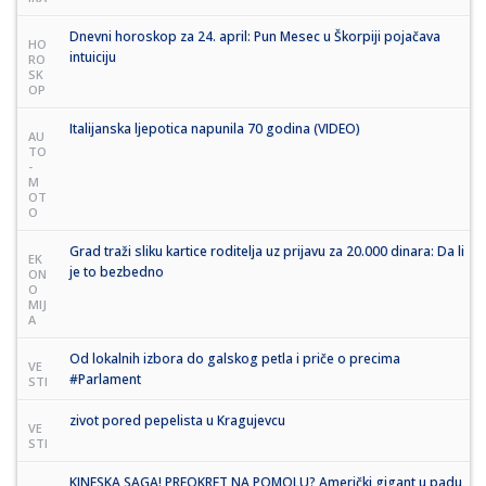
Dnevni horoskop za 24. april: Pun Mesec u Škorpiji pojačava
HO
intuiciju
RO
SK
OP
Italijanska ljepotica napunila 70 godina (VIDEO)
AU
TO
-
M
OT
O
Grad traži sliku kartice roditelja uz prijavu za 20.000 dinara: Da li
EK
je to bezbedno
ON
O
MIJ
A
Od lokalnih izbora do galskog petla i priče o precima
VE
#Parlament
STI
zivot pored pepelista u Kragujevcu
VE
STI
KINESKA SAGA! PREOKRET NA POMOLU? Američki gigant u padu,