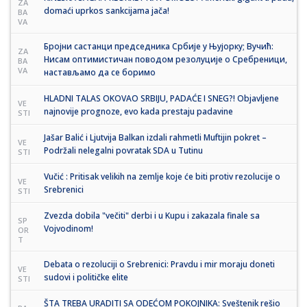
ZA
domaći uprkos sankcijama jača!
BA
VA
Бројни састанци председника Србије у Њујорку; Вучић:
ZA
Нисам оптимистичан поводом резолуције о Сребреници,
BA
VA
настављамо да се боримо
HLADNI TALAS OKOVAO SRBIJU, PADAĆE I SNEG?! Objavljene
VE
najnovije prognoze, evo kada prestaju padavine
STI
Jašar Balić i Ljutvija Balkan izdali rahmetli Muftijin pokret –
VE
Podržali nelegalni povratak SDA u Tutinu
STI
Vučić : Pritisak velikih na zemlje koje će biti protiv rezolucije o
VE
Srebrenici
STI
Zvezda dobila "večiti" derbi i u Kupu i zakazala finale sa
SP
Vojvodinom!
OR
T
Debata o rezoluciji o Srebrenici: Pravdu i mir moraju doneti
VE
sudovi i političke elite
STI
ŠTA TREBA URADITI SA ODEĆOM POKOJNIKA: Sveštenik rešio