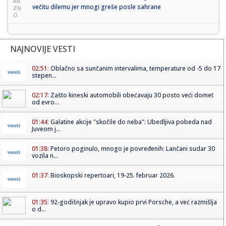
RA
večitu dilemu jer mnogi greše posle sahrane
ZN
O
NAJNOVIJE VESTI
02:51:
Oblačno sa sunčanim intervalima, temperature od -5 do 17
stepen...
02:17:
Zašto kineski automobili obećavaju 30 posto veći domet
od evro...
01:44:
Galatine akcije "skočile do neba": Ubedljiva pobeda nad
Juveom j...
01:38:
Petoro poginulo, mnogo je povređenih: Lančani sudar 30
vozila n...
01:37:
Bioskopski repertoari, 19-25. februar 2026.
01:35:
92-godišnjak je upravo kupio prvi Porsche, a već razmišlja
o d...