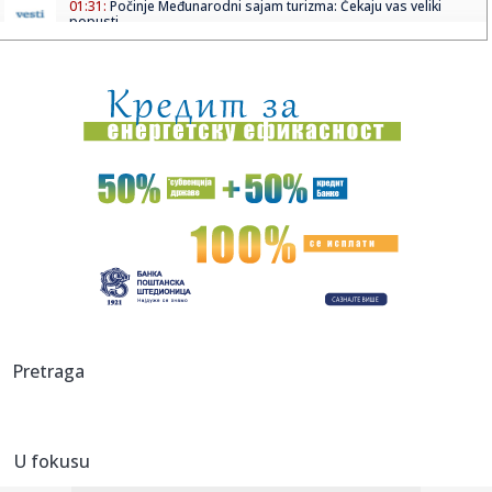
01:31:
Počinje Međunarodni sajam turizma: Čekaju vas veliki
popusti, ...
01:27:
Dogodilo se na današnji datum, 19. februar
01:15:
Karan: Institucije Srpske biće očuvane, nadam se da će
prva po...
01:15:
Vraća se simbol Beograda: Muzej vazduhoplovstva dobija
novo lice
00:59:
Proizveden prvi Tesla Cybercab
00:52:
Horor na planini: Osmoro mrtvih, potraga za još jednim
nestalim ...
00:44:
ARSENAL OVU TITULU APSOLUTNO NE ZASLUŽUJE:
Pretraga
Kukavičluk Artete do...
00:38:
Naša pevačica šokirala priznanjem: "Pevala sam gostima
dok su ...
U fokusu
00:28:
Aktivnost Dobrotvorne ustanove Eparhije bačke