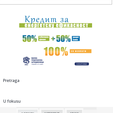
23:31:
U julu u Sloveniji prodato 12,4 posto više automobila
23:30:
Nada Obrić otvoreno o razvodima: Bivšima sam sve
ostavljala, a ...
23:21:
ZVEZDA SPREMA POJAČANJE: Igrač Real Madrida na korak
od Malog K...
23:21:
Izrael pravi plan bez Trampa
23:16:
Heroji sa Olimpa! Srbi sat vremena vodili borbu za život na
opas...
23:16:
Bruno Gimaraeš prešao iz Njukasla u Arsenal
Pretraga
23:16:
Drama se nastavlja: "Samo igračice koje su žene mogu u
WNBA, al...
U fokusu
23:06:
Jovanovića čeka ogroman posao – Teleoptik ponovo
poražen