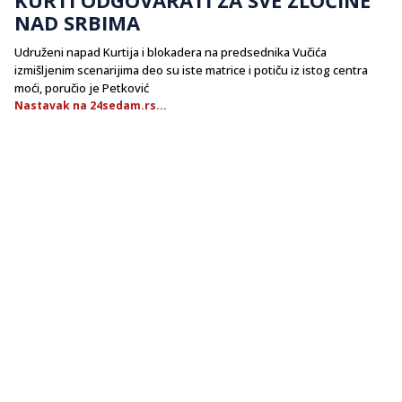
NAD SRBIMA
Udruženi napad Kurtija i blokadera na predsednika Vučića
izmišljenim scenarijima deo su iste matrice i potiču iz istog centra
moći, poručio je Petković
Nastavak na 24sedam.rs...