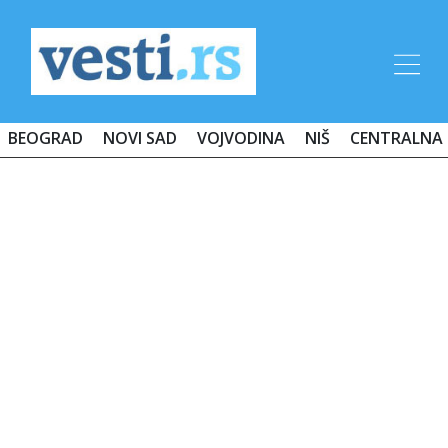
BEOGRAD
NOVI SAD
VOJVODINA
NIŠ
CENTRALNA 