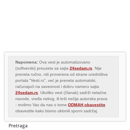
Napomena:
Ova vest je automatizovano
(softverski) preuzeta sa sajta
24sedam.rs
. Nije
preneta ručno, niti proverena od strane uredništva
portala "Vesti.rs", već je preneta automatski,
računajući na savesnost i dobru nameru sajta
24sedam.rs
. Ukoliko vest (članak) sadrži netačne
navode, vređa nekog, ili krši nečija autorska prava
- molimo Vas da nas o tome
ODMAH obavestite
obavestite kako bismo uklonili sporni sadržaj.
Pretraga