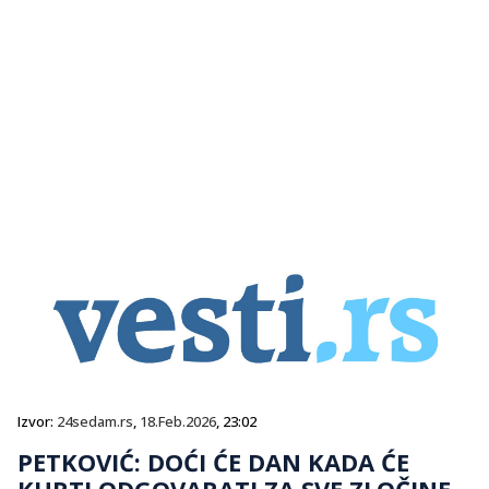
Izvor:
24sedam.rs
,
18.Feb.2026
, 23:02
PETKOVIĆ: DOĆI ĆE DAN KADA ĆE
KURTI ODGOVARATI ZA SVE ZLOČINE