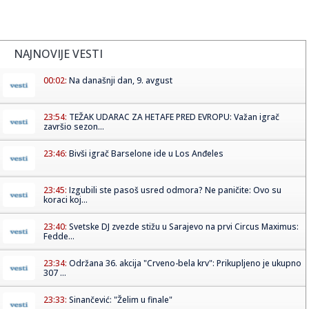
NAJNOVIJE VESTI
00:02:
Na današnji dan, 9. avgust
23:54:
TEŽAK UDARAC ZA HETAFE PRED EVROPU: Važan igrač
završio sezon...
23:46:
Bivši igrač Barselone ide u Los Anđeles
23:45:
Izgubili ste pasoš usred odmora? Ne paničite: Ovo su
koraci koj...
23:40:
Svetske DJ zvezde stižu u Sarajevo na prvi Circus Maximus:
Fedde...
23:34:
Održana 36. akcija "Crveno-bela krv": Prikupljeno je ukupno
307 ...
23:33:
Sinančević: "Želim u finale"