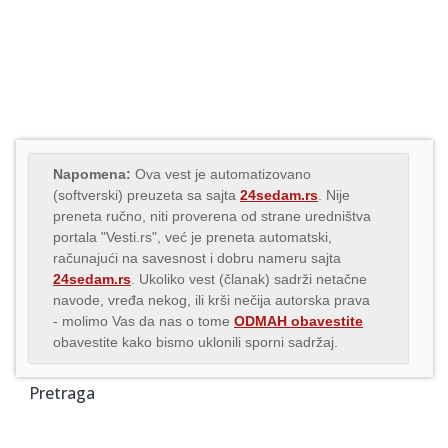
Napomena:
Ova vest je automatizovano
(softverski) preuzeta sa sajta
24sedam.rs
. Nije
preneta ručno, niti proverena od strane uredništva
portala "Vesti.rs", već je preneta automatski,
računajući na savesnost i dobru nameru sajta
24sedam.rs
. Ukoliko vest (članak) sadrži netačne
navode, vređa nekog, ili krši nečija autorska prava
- molimo Vas da nas o tome
ODMAH obavestite
obavestite kako bismo uklonili sporni sadržaj.
Pretraga