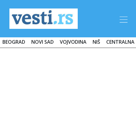
BEOGRAD
NOVI SAD
VOJVODINA
NIŠ
CENTRALNA 