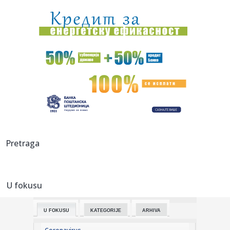
oglašavanje u Veli...
14:35:
Hitan sastanak u Nemačkoj; Dron sa eksplozivom koji je
napravio ...
14:25:
И опет – Медо, добро дошао у своју ...
14:27:
Iz saobraćaja isključeno 14 vozača u Južnobačkom okrugu
14:27:
Tramp javno odbio Zelenskog: Nema više raketa za vas,
potrebne s...
14:26:
Prvi put viđeni vrtlozi na Suncu: Naučnici rešavaju misteriju
Pretraga
...
14:24:
Znakovi da vaš pas možda pati od artritisa
U fokusu
14:24:
Španija zaprijetila Italiji kontramjerama
U FOKUSU
KATEGORIJE
ARHIVA
14:24:
Zatražen pritvor uhapšenima u akciji "Trasa"