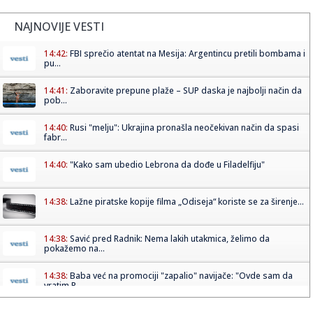
NAJNOVIJE VESTI
14:42:
FBI sprečio atentat na Mesija: Argentincu pretili bombama i
pu...
14:41:
Zaboravite prepune plaže – SUP daska je najbolji način da
pob...
14:40:
Rusi "melju": Ukrajina pronašla neočekivan način da spasi
fabr...
14:40:
"Kako sam ubedio Lebrona da dođe u Filadelfiju"
14:38:
Lažne piratske kopije filma „Odiseja“ koriste se za širenje...
14:38:
Savić pred Radnik: Nema lakih utakmica, želimo da
pokažemo na...
14:38:
Baba već na promociji "zapalio" navijače: "Ovde sam da
vratim P...
14:35:
Poster za film The Mummy zabranjen za spoljno