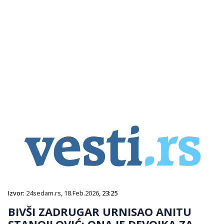
Izvor:
24sedam.rs
,
18.Feb.2026
, 23:25
BIVŠI ZADRUGAR URNISAO ANITU
STANOJLOVIĆ: ONA JE DEVOJKA ZA