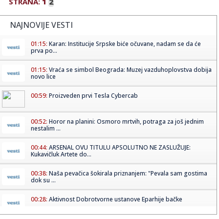
STRANA:
1
2
NAJNOVIJE VESTI
01:15:
Karan: Institucije Srpske biće očuvane, nadam se da će
prva po...
01:15:
Vraća se simbol Beograda: Muzej vazduhoplovstva dobija
novo lice
00:59:
Proizveden prvi Tesla Cybercab
00:52:
Horor na planini: Osmoro mrtvih, potraga za još jednim
nestalim ...
00:44:
ARSENAL OVU TITULU APSOLUTNO NE ZASLUŽUJE:
Kukavičluk Artete do...
00:38:
Naša pevačica šokirala priznanjem: "Pevala sam gostima
dok su ...
00:28:
Aktivnost Dobrotvorne ustanove Eparhije bačke