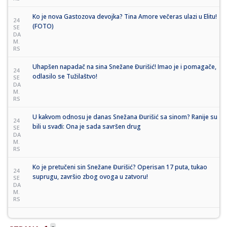
Ko je nova Gastozova devojka? Tina Amore večeras ulazi u Elitu!
24
(FOTO)
SE
DA
M.
RS
Uhapšen napadač na sina Snežane Đurišić! Imao je i pomagače,
24
odlasilo se Tužilaštvo!
SE
DA
M.
RS
U kakvom odnosu je danas Snežana Đurišić sa sinom? Ranije su
24
bili u svađi: Ona je sada savršen drug
SE
DA
M.
RS
Ko je pretučeni sin Snežane Đurišić? Operisan 17 puta, tukao
24
suprugu, završio zbog ovoga u zatvoru!
SE
DA
M.
RS