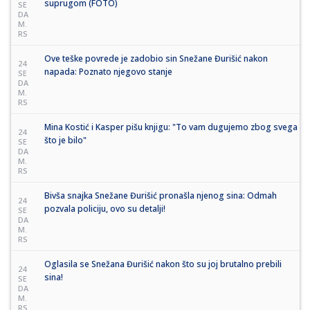
suprugom (FOTO)
SE
DA
M.
RS
Ove teške povrede je zadobio sin Snežane Đurišić nakon
24
napada: Poznato njegovo stanje
SE
DA
M.
RS
Mina Kostić i Kasper pišu knjigu: "To vam dugujemo zbog svega
24
što je bilo"
SE
DA
M.
RS
Bivša snajka Snežane Đurišić pronašla njenog sina: Odmah
24
pozvala policiju, ovo su detalji!
SE
DA
M.
RS
Oglasila se Snežana Đurišić nakon što su joj brutalno prebili
24
sina!
SE
DA
M.
RS