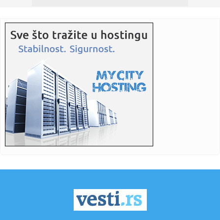
00:12:
Suđenje roditeljima sa Balkana: Slučaj "bebe Line" šokirao
Aus...
00:12:
Drama na Jahorini: Dijete palo sa žičare (UZNEMIRUJUĆI
VIDEO)
00:12:
Poznato mjesto i vrijeme sahrane Ljiljane Zelen Karadžić
00:12:
Srpkinja osvaja Holivud: Milena Gović zvijezda popularne
serije,...
00:08:
Zvuči neverovatno ali višak para na računu može skupo da
vas ...
00:00:
Naučnici možda konačno otkrili mrežu podzemnih tunela
na Vene...
00:00:
Goleade u Ligi šampiona: Bode Glimt iznenadio Inter,
Stankoviće...
23:54:
Skandali ne prestaju: Policija u Britaniji istražuje da li je Ep...