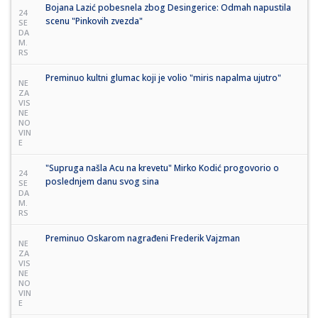
Bojana Lazić pobesnela zbog Desingerice: Odmah napustila
24
scenu "Pinkovih zvezda"
SE
DA
M.
RS
Preminuo kultni glumac koji je volio "miris napalma ujutro"
NE
ZA
VIS
NE
NO
VIN
E
"Supruga našla Acu na krevetu" Mirko Kodić progovorio o
24
poslednjem danu svog sina
SE
DA
M.
RS
Preminuo Oskarom nagrađeni Frederik Vajzman
NE
ZA
VIS
NE
NO
VIN
E