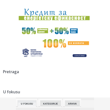
00:21:
Loša vremena za Seat: Volkswagen ne zna šta da radi sa
špansko...
00:17:
Milatović: Crna Gora i Srbija bratske države, čak i kada
nemaj...
00:16:
Prvi sastanak Trampovog “Odbora za mir” održaće se
sutra: O...
00:14:
DEMONSTRACIJA SILE BODEA NAD INTEROM I INSTANT
KLASIK BRIŽA I AT...
00:12:
Debakl Intera, Bode na pragu osmine finala Lige šampiona
00:12:
Kakva je sudbina državljana BiH nakon zatvaranja
Pretraga
zloglasnog logo...
00:12:
Bijela kuća najavila novu rundu pregovora o Ukrajini
U fokusu
00:12:
Tri muškarca poginula u lavinama u Austriji
U FOKUSU
KATEGORIJE
ARHIVA
00:12:
Karan: Prva posjeta biće Beogradu