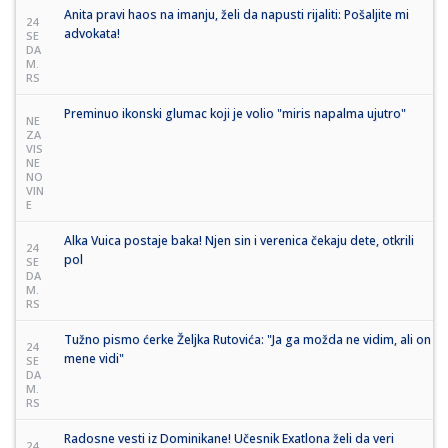
Anita pravi haos na imanju, želi da napusti rijaliti: Pošaljite mi
24
advokata!
SE
DA
M.
RS
Preminuo ikonski glumac koji je volio "miris napalma ujutro"
NE
ZA
VIS
NE
NO
VIN
E
Alka Vuica postaje baka! Njen sin i verenica čekaju dete, otkrili
24
pol
SE
DA
M.
RS
Tužno pismo ćerke Željka Rutovića: "Ja ga možda ne vidim, ali on
24
mene vidi"
SE
DA
M.
RS
Radosne vesti iz Dominikane! Učesnik Exatlona želi da veri
24