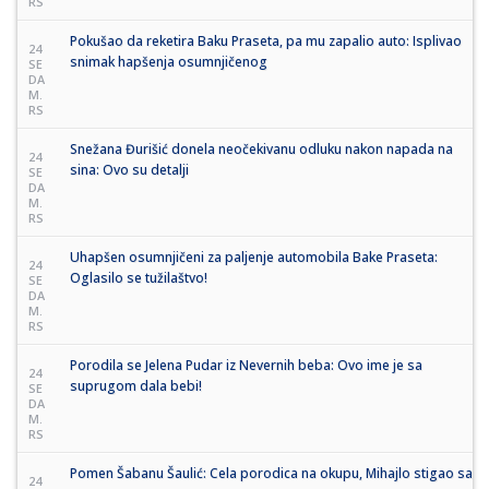
RS
Pokušao da reketira Baku Praseta, pa mu zapalio auto: Isplivao
24
snimak hapšenja osumnjičenog
SE
DA
M.
RS
Snežana Đurišić donela neočekivanu odluku nakon napada na
24
sina: Ovo su detalji
SE
DA
M.
RS
Uhapšen osumnjičeni za paljenje automobila Bake Praseta:
24
Oglasilo se tužilaštvo!
SE
DA
M.
RS
Porodila se Jelena Pudar iz Nevernih beba: Ovo ime je sa
24
suprugom dala bebi!
SE
DA
M.
RS
Pomen Šabanu Šaulić: Cela porodica na okupu, Mihajlo stigao sa
24