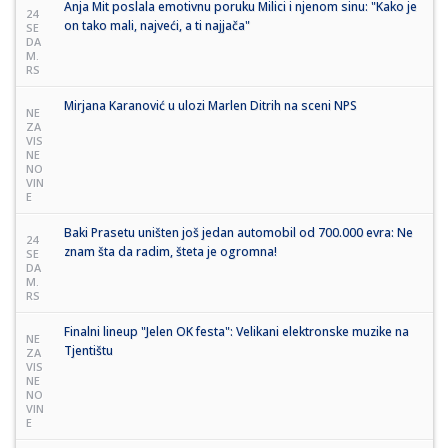
Anja Mit poslala emotivnu poruku Milici i njenom sinu: "Kako je
24
on tako mali, najveći, a ti najjača"
SE
DA
M.
RS
Mirjana Karanović u ulozi Marlen Ditrih na sceni NPS
NE
ZA
VIS
NE
NO
VIN
E
Baki Prasetu uništen još jedan automobil od 700.000 evra: Ne
24
znam šta da radim, šteta je ogromna!
SE
DA
M.
RS
Finalni lineup "Jelen OK festa": Velikani elektronske muzike na
NE
Tjentištu
ZA
VIS
NE
NO
VIN
E