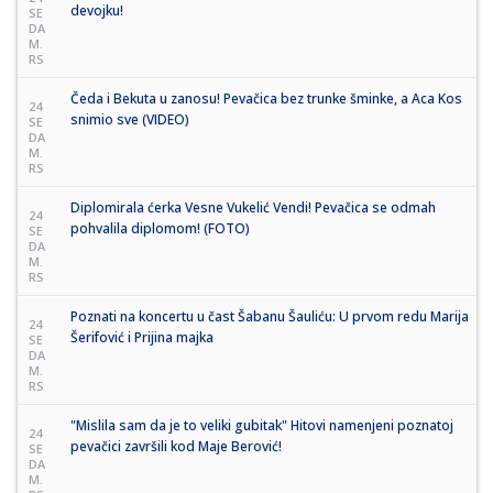
devojku!
SE
DA
M.
RS
Čeda i Bekuta u zanosu! Pevačica bez trunke šminke, a Aca Kos
24
snimio sve (VIDEO)
SE
DA
M.
RS
Diplomirala ćerka Vesne Vukelić Vendi! Pevačica se odmah
24
pohvalila diplomom! (FOTO)
SE
DA
M.
RS
Poznati na koncertu u čast Šabanu Šauliću: U prvom redu Marija
24
Šerifović i Prijina majka
SE
DA
M.
RS
"Mislila sam da je to veliki gubitak" Hitovi namenjeni poznatoj
24
pevačici završili kod Maje Berović!
SE
DA
M.