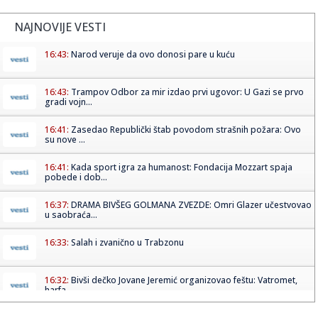
NAJNOVIJE VESTI
16:43:
Narod veruje da ovo donosi pare u kuću
16:43:
Trampov Odbor za mir izdao prvi ugovor: U Gazi se prvo
gradi vojn...
16:41:
Zasedao Republički štab povodom strašnih požara: Ovo
su nove ...
16:41:
Kada sport igra za humanost: Fondacija Mozzart spaja
pobede i dob...
16:37:
DRAMA BIVŠEG GOLMANA ZVEZDE: Omri Glazer učestvovao
u saobraća...
16:33:
Salah i zvanično u Trabzonu
16:32:
Bivši dečko Jovane Jeremić organizovao feštu: Vatromet,
harfa...
16:31:
Doživotna kazna Avganistancu za napad automobilom u