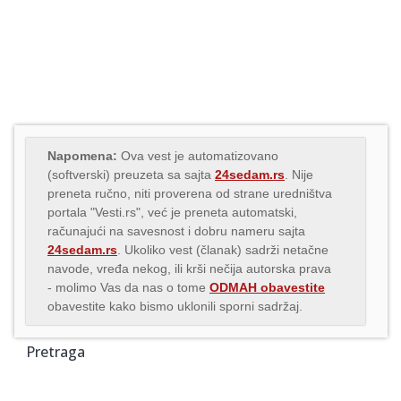
Napomena:
Ova vest je automatizovano
(softverski) preuzeta sa sajta
24sedam.rs
. Nije
preneta ručno, niti proverena od strane uredništva
portala "Vesti.rs", već je preneta automatski,
računajući na savesnost i dobru nameru sajta
24sedam.rs
. Ukoliko vest (članak) sadrži netačne
navode, vređa nekog, ili krši nečija autorska prava
- molimo Vas da nas o tome
ODMAH obavestite
obavestite kako bismo uklonili sporni sadržaj.
Pretraga