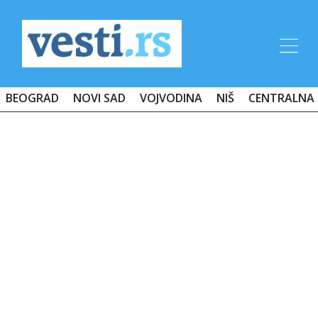
BEOGRAD
NOVI SAD
VOJVODINA
NIŠ
CENTRALNA 