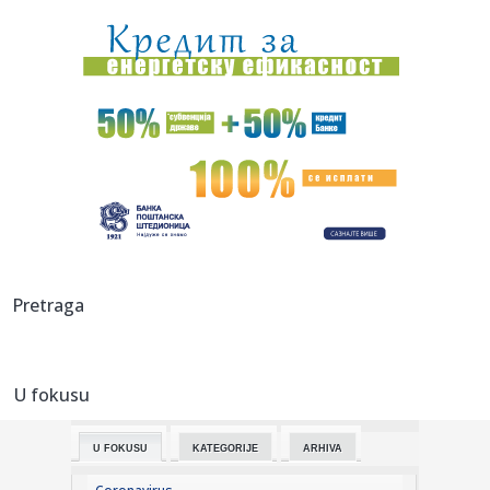
Minhenu
16:30:
"Evroliga nije za razvoj mladih igrača, ta priča je
besmislena"
16:27:
Михаел Мартенс: Нисам пронашао ...
16:29:
Kazne do dva miliona dinara i oduzimanje životinja: Šta još
do...
16:24:
Od Kine do Orlovata, od Indije do šatora; Vučićev tempo
koji j...
16:23:
Zvanično: Kraj sapunice – Diomande Realov za najmanje
Pretraga
125 mili...
16:22:
Strašan zločin na Novom Beogradu: Sumnja se da je sin
ubio majk...
U fokusu
16:22:
Šebalj upozorio vozače trotineta: "Pad pri 50 km/h je kao
pad s...
U FOKUSU
KATEGORIJE
ARHIVA
16:22:
Počela sanacija dva banjalučka igrališta