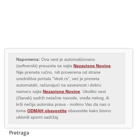
Napomena:
Ova vest je automatizovano
(softverski) preuzeta sa sajta
Nezavisne Novine
.
Nije preneta ručno, niti proverena od strane
uredništva portala "Vesti.rs", već je preneta
automatski, računajući na savesnost i dobru
nameru sajta
Nezavisne Novine
. Ukoliko vest
(članak) sadrži netačne navode, vređa nekog, ili
krši nečija autorska prava - molimo Vas da nas o
tome
ODMAH obavestite
obavestite kako bismo
uklonili sporni sadržaj.
Pretraga