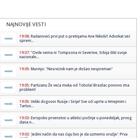
NAJNOVIJE VESTI
19:08:
Radanovići prvi put o pretnjama Ane Nikolić! Advokat već
sprem...
19:07:
"Ovde nema ni Tompsona ni Severine, Srbija štiti svoje
nacionaln...
19:05:
Murinjo: "Nesrećnik nam je došao nespreman"
19:05:
Partizanu Že veća muka od Tobola! Brazilac ponovo ima
problem!
19:05:
Veliki dogovor Rusije i Sirije! Sve oči uprte u Hmejmim i
Tartus...
19:03:
Evropsko prvenstvo u atletici počinje u ponedeljak, prvog
dana n...
19:03:
'Jedini način da nas čuju bio je da uzmemo oružje': Prva