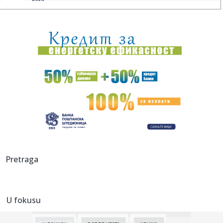
geril...
19:03:
Počelo finalno takmičenje 65. Sabora trubača u Guči FOTO
19:00:
Galerija fotografija – Amyl and the Sniffers – Zagreb
19:00:
Uklonjena zastava Ukrajine u Prištini, Petković poslao jasnu
po...
19:00:
Siner zbog povrede propušta Masters u Sinsinatiju
19:00:
Tragedija kod Kipa slobode: Poginule žena i beba
19:00:
Počinje prodaja ulaznica za 32. SFF, prvih deset kupaca
Pretraga
očekuju...
19:00:
Merc otvara vrata za proširenje EU na Balkan?
U fokusu
19:00:
Uspjela neobična operacija na Dunavu: Nuklearka radi
normalno (F...