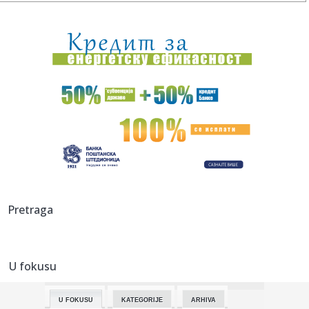
00:24:
Dogodilo se na današnji datum, 9. avgust
00:24:
Džeko u centru spektakla: Šalke okupio više hiljada navijača
00:24:
Bez golova u Hercegovini: Široki i Sloga, Sarajevo i Radnik
remi...
00:20:
Đura Đ. Trajković br. 26: Plejlista za sivu zonu (Fontaines
D....
00:17:
Velika akcija tokom noći i ranog jutra u Beogradu: Ekipe
izlaze ...
00:02:
Na današnji dan, 9. avgust
Pretraga
23:54:
TEŽAK UDARAC ZA HETAFE PRED EVROPU: Važan igrač
završio sezon...
U fokusu
23:46:
Bivši igrač Barselone ide u Los Anđeles
U FOKUSU
KATEGORIJE
ARHIVA