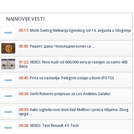
NAJNOVIJE VESTI
05:17:
Mošti Svetog Nektarija Eginskog od 14. avgusta u Glogonju
05:05:
Рецепт дана: Чоколадни колач са ...
01:22:
VIDEO: Novi Audi od 600.000 evra je razvijen za samo 405
dana
00:45:
Priča se nastavlja: Pelegrini ostaje u Romi (FOTO)
00:36:
Serhi Roberto potpisao za Los Anđeles Galaksi
00:30:
Kako izgleda novi dom Kejt Midlton i princa Vilijama: Zbog
njega ...
00:28:
VIDEO: Test Renault 4 E-Tech