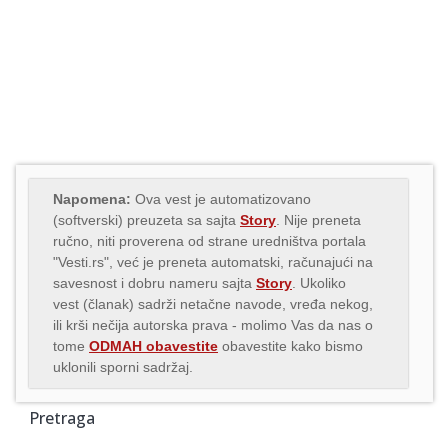
Napomena:
Ova vest je automatizovano
(softverski) preuzeta sa sajta
Story
. Nije preneta
ručno, niti proverena od strane uredništva portala
"Vesti.rs", već je preneta automatski, računajući na
savesnost i dobru nameru sajta
Story
. Ukoliko
vest (članak) sadrži netačne navode, vređa nekog,
ili krši nečija autorska prava - molimo Vas da nas o
tome
ODMAH obavestite
obavestite kako bismo
uklonili sporni sadržaj.
Pretraga