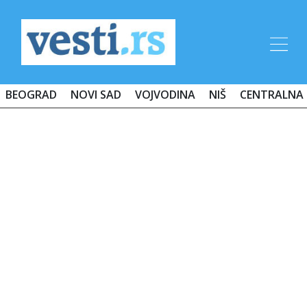
BEOGRAD
NOVI SAD
VOJVODINA
NIŠ
CENTRALNA 