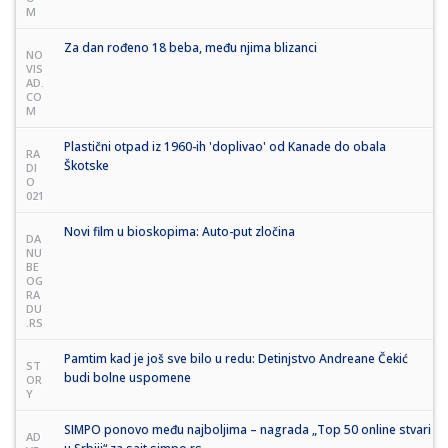
M
Za dan rođeno 18 beba, među njima blizanci
NO
VIS
AD.
CO
M
Plastični otpad iz 1960-ih 'doplivao' od Kanade do obala
RA
Škotske
DI
O
021
Novi film u bioskopima: Auto-put zločina
DA
NU
BE
OG
RA
DU
.RS
Pamtim kad je još sve bilo u redu: Detinjstvo Andreane Čekić
ST
budi bolne uspomene
OR
Y
SIMPO ponovo među najboljima – nagrada „Top 50 online stvari
AD