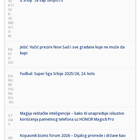
u Srbiji“ za sajt simpo.rs
VE
RTI
SE
R-
SE
RBI
A.C
O
M
Ješić: Vučić prezire Novi Sad i sve građane koje ne može da
RA
kupi
DI
O
021
Fudbal: Super liga Srbije 2025/26, 24. kolo
DA
NU
BE
OG
RA
DU
.RS
Magija veštačke inteligencije – kako AI unapređuje iskustvo
ST
korišćenja pametnog telefona uz HONOR Magic8 Pro
OR
Y
Kopaonik biznis forum 2026 – Dijalog privrede i države kao
AD