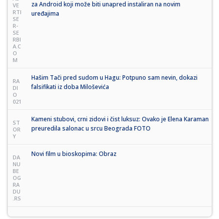
za Android koji može biti unapred instaliran na novim
VE
RTI
uređajima
SE
R-
SE
RBI
A.C
O
M
Hašim Tači pred sudom u Hagu: Potpuno sam nevin, dokazi
RA
falsifikati iz doba Miloševića
DI
O
021
Kameni stubovi, crni zidovi i čist luksuz: Ovako je Elena Karaman
ST
preuredila salonac u srcu Beograda FOTO
OR
Y
Novi film u bioskopima: Obraz
DA
NU
BE
OG
RA
DU
.RS