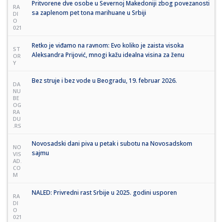
Pritvorene dve osobe u Severnoj Makedoniji zbog povezanosti
RA
sa zaplenom pet tona marihuane u Srbiji
DI
O
021
Retko je viđamo na ravnom: Evo koliko je zaista visoka
ST
Aleksandra Prijović, mnogi kažu idealna visina za ženu
OR
Y
Bez struje i bez vode u Beogradu, 19. februar 2026.
DA
NU
BE
OG
RA
DU
.RS
Novosadski dani piva u petak i subotu na Novosadskom
NO
sajmu
VIS
AD.
CO
M
NALED: Privredni rast Srbije u 2025. godini usporen
RA
DI
O
021