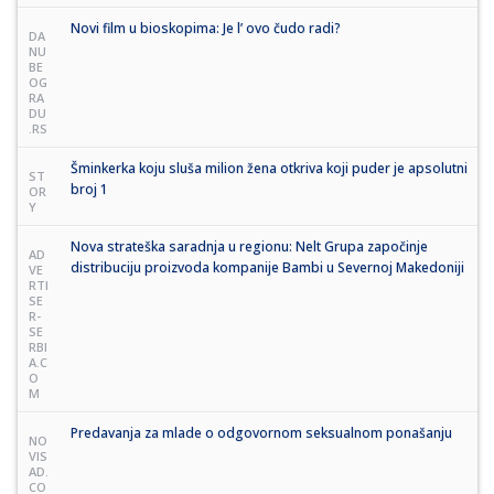
Novi film u bioskopima: Je l’ ovo čudo radi?
DA
NU
BE
OG
RA
DU
.RS
Šminkerka koju sluša milion žena otkriva koji puder je apsolutni
ST
broj 1
OR
Y
Nova strateška saradnja u regionu: Nelt Grupa započinje
AD
distribuciju proizvoda kompanije Bambi u Severnoj Makedoniji
VE
RTI
SE
R-
SE
RBI
A.C
O
M
Predavanja za mlade o odgovornom seksualnom ponašanju
NO
VIS
AD.
CO