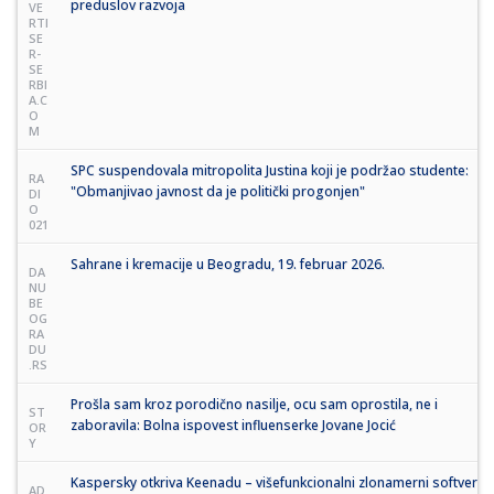
preduslov razvoja
VE
RTI
SE
R-
SE
RBI
A.C
O
M
SPC suspendovala mitropolita Justina koji je podržao studente:
RA
"Obmanjivao javnost da je politički progonjen"
DI
O
021
Sahrane i kremacije u Beogradu, 19. februar 2026.
DA
NU
BE
OG
RA
DU
.RS
Prošla sam kroz porodično nasilje, ocu sam oprostila, ne i
ST
zaboravila: Bolna ispovest influenserke Jovane Jocić
OR
Y
Kaspersky otkriva Keenadu – višefunkcionalni zlonamerni softver
AD