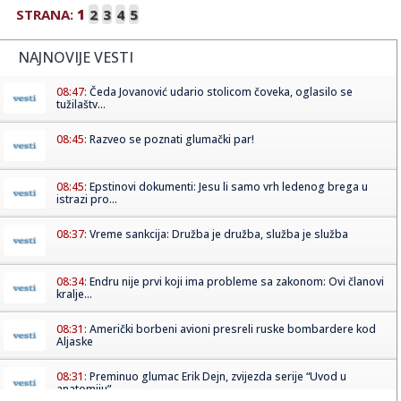
STRANA:
1
2
3
4
5
NAJNOVIJE VESTI
08:47:
Čeda Jovanović udario stolicom čoveka, oglasilo se
tužilaštv...
08:45:
Razveo se poznati glumački par!
08:45:
Epstinovi dokumenti: Jesu li samo vrh ledenog brega u
istrazi pro...
08:37:
Vreme sankcija: Družba je družba, služba je služba
08:34:
Endru nije prvi koji ima probleme sa zakonom: Ovi članovi
kralje...
08:31:
Američki borbeni avioni presreli ruske bombardere kod
Aljaske
08:31:
Preminuo glumac Erik Dejn, zvijezda serije “Uvod u
anatomiju”