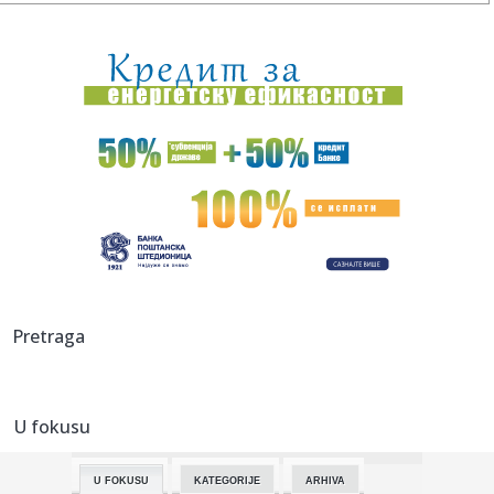
08:30:
Tragedije, skandali, nevolje i zavisnost: Burna životna priča
E...
08:25:
U nedelju su Bele poklade: Dan kada se mire zavađeni i
zatvaraju...
08:24:
Gradonačelnik Pančeva otvorio 39. Slaninijadu u Kačarevu:
Praz...
08:22:
Ne pomaže ni Jokićev dabl-dabl: Bogdanović sa strane
gledao "t...
08:15:
Vučić danas sa Kopmanom: Sastanak Operativnog tima za
pristupan...
08:14:
Gore-dole temperature u Novom Sadu
Pretraga
08:11:
Trasa auto-puta na pomolu, ko će ga platiti i čiji će biti?
U fokusu
08:11:
Viška radnika ima i u upravi ŽRS i među nižim
rukovodiocima
U FOKUSU
KATEGORIJE
ARHIVA