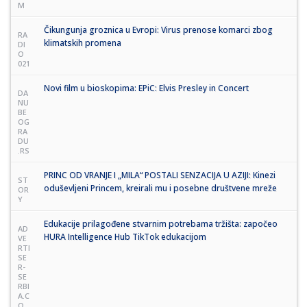
M
Čikungunja groznica u Evropi: Virus prenose komarci zbog
RA
klimatskih promena
DI
O
021
Novi film u bioskopima: EPiC: Elvis Presley in Concert
DA
NU
BE
OG
RA
DU
.RS
PRINC OD VRANJE I „MILA“ POSTALI SENZACIJA U AZIJI: Kinezi
ST
oduševljeni Princem, kreirali mu i posebne društvene mreže
OR
Y
Edukacije prilagođene stvarnim potrebama tržišta: započeo
AD
HURA Intelligence Hub TikTok edukacijom
VE
RTI
SE
R-
SE
RBI
A.C
O