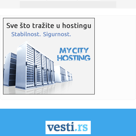
08:09:
"Volstrit džornal": Tramp razmatra ograničeni udar na Iran
zbog...
08:09:
Američki lovci presreli ruske avione kod Aljaske
08:09:
Palestinsko MSP: Palestina nije na prodaju, Izrael neće
uspeti
08:09:
Tramp naložio objavu dokumenata o NLO
08:09:
UKRAJINSKA KRIZA: Njujork tajms: Tramp želi da postigne
rešenje...
08:08:
Paul McCartney otvara arhive iz doba Wings za izložbu u
Rock &am...
08:03:
Ko će u borbu za Žućkovu levicu? Zvezda na Spartak,
Partizan p...
08:02:
Dolazi 30 novih BMW modela, a poznata je i sudbina
ručnog menja...
08:01:
Na današnji dan: Srpska policija uhapsila 24 pripadnika
"Otpora"