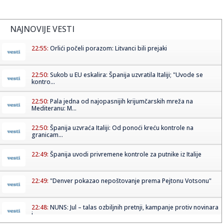
NAJNOVIJE VESTI
22:55:
Orlići počeli porazom: Litvanci bili prejaki
22:50:
Sukob u EU eskalira: Španija uzvratila Italiji; "Uvode se
kontro...
22:50:
Pala jedna od najopasnijih krijumčarskih mreža na
Mediteranu: M...
22:50:
Španija uzvraća Italiji: Od ponoći kreću kontrole na
granicam...
22:49:
Španija uvodi privremene kontrole za putnike iz Italije
22:49:
"Denver pokazao nepoštovanje prema Pejtonu Votsonu"
22:48:
NUNS: Jul – talas ozbiljnih pretnji, kampanje protiv novinara
i...