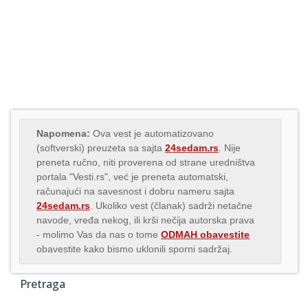
Napomena:
Ova vest je automatizovano
(softverski) preuzeta sa sajta
24sedam.rs
. Nije
preneta ručno, niti proverena od strane uredništva
portala "Vesti.rs", već je preneta automatski,
računajući na savesnost i dobru nameru sajta
24sedam.rs
. Ukoliko vest (članak) sadrži netačne
navode, vređa nekog, ili krši nečija autorska prava
- molimo Vas da nas o tome
ODMAH obavestite
obavestite kako bismo uklonili sporni sadržaj.
Pretraga