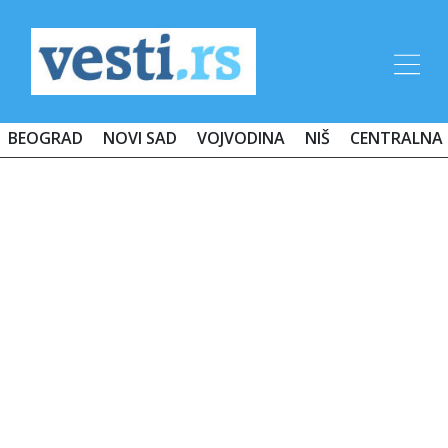
BEOGRAD
NOVI SAD
VOJVODINA
NIŠ
CENTRALNA 