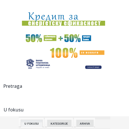
22:46:
TRAGEDIJA: Bivši olimpijac pod istragom nakon
smrtonosne nesre...
22:45:
Odbojkašice Srbije pobedile Rusiju u prijateljskom meču
22:40:
Preokret naših odbojkašica: Uspešan test uoči Evropskog
prven...
22:40:
Crveni alarm u Rumuniji: Snažna oluja napravila haos;
Izdato upo...
22:37:
Grčke plaže pod lupom inspekcije: Vlasnici ležaljki strepe
od ...
22:36:
Infantino u ofanzivi – stigao na inauguraciju Trampovog
Pretraga
savezni...
22:33:
Obećanje Peugeota da će do 2030. izbaciti benzince iz
ponude vi...
U fokusu
22:27:
Skandalozno ponašanje: Profesor blokader napao
aktivistkinje u K...
U FOKUSU
KATEGORIJE
ARHIVA
22:25:
BOLOMBOJ PRED NOVIM IZAZOVOM: Španski klub želi