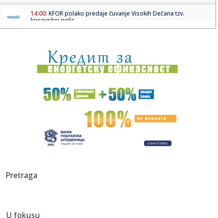
14:00:
KFOR polako predaje čuvanje Visokih Dečana tzv.
kosovskoj polic...
14:00:
Vučić poručio Kurtiju: "Hegemonistički ciljevi? Srbija čuva ...
14:00:
Opšta bolnica u Senti dobija novo krilo: Investicija 1,5
milijar...
14:00:
Pozdrav novom valu: Koncert u Tvornici kulture 5. rujna
13:58:
Svi ovo bacaju, a on sakuplja i mlati pare: Penzioner svakog
vike...
13:57:
Predsednik ukrajinskog parlamentarnog odbora
objašnjava zašto U...
13:56:
Vučić u Priboju: Nastavićemo da obezbeđujemo posao za
Pretraga
FAP
13:53:
ASVEL SE OGLASIO POSLE ZVEZDINE BOMBE: Francuzi
konačno potvrdil...
U fokusu