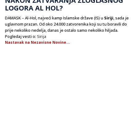
LOGORA AL HOL?
DAMASK – Al-Hol, najveći kamp Islamske države (IS) u
Siriji
, sada je
uglavnom prazan. Od oko 24.000 zatvorenika koji su tu boravili do
prije nekoliko nedelja, danas je ostalo samo nekoliko hiljada.
Pogledaj vesti o:
Sirija
Nastavak na Nezavisne Novine...