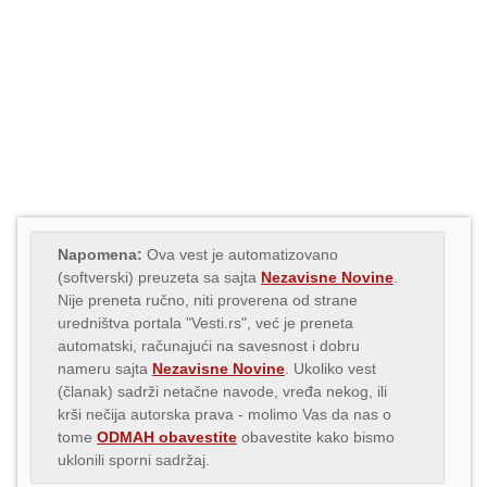
Napomena:
Ova vest je automatizovano
(softverski) preuzeta sa sajta
Nezavisne Novine
.
Nije preneta ručno, niti proverena od strane
uredništva portala "Vesti.rs", već je preneta
automatski, računajući na savesnost i dobru
nameru sajta
Nezavisne Novine
. Ukoliko vest
(članak) sadrži netačne navode, vređa nekog, ili
krši nečija autorska prava - molimo Vas da nas o
tome
ODMAH obavestite
obavestite kako bismo
uklonili sporni sadržaj.