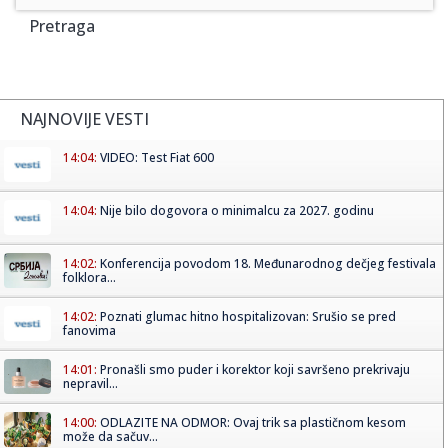
Pretraga
NAJNOVIJE VESTI
14:04:
VIDEO: Test Fiat 600
14:04:
Nije bilo dogovora o minimalcu za 2027. godinu
14:02:
Konferencija povodom 18. Međunarodnog dečjeg festivala
folklora...
14:02:
Poznati glumac hitno hospitalizovan: Srušio se pred
fanovima
14:01:
Pronašli smo puder i korektor koji savršeno prekrivaju
nepravil...
14:00:
ODLAZITE NA ODMOR: Ovaj trik sa plastičnom kesom
može da sačuv...