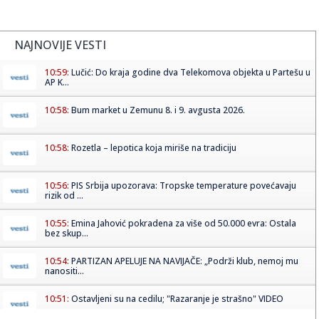
NAJNOVIJE VESTI
10:59:
Lučić: Do kraja godine dva Telekomova objekta u Partešu u
AP K...
10:58:
Bum market u Zemunu 8. i 9. avgusta 2026.
10:58:
Rozetla – lepotica koja miriše na tradiciju
10:56:
PIS Srbija upozorava: Tropske temperature povećavaju
rizik od ...
10:55:
Emina Jahović pokradena za više od 50.000 evra: Ostala
bez skup...
10:54:
PARTIZAN APELUJE NA NAVIJAČE: „Podrži klub, nemoj mu
nanositi...
10:51:
Ostavljeni su na cedilu; "Razaranje je strašno" VIDEO