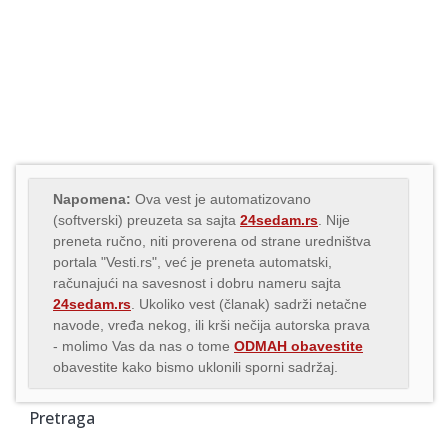
Napomena:
Ova vest je automatizovano
(softverski) preuzeta sa sajta
24sedam.rs
. Nije
preneta ručno, niti proverena od strane uredništva
portala "Vesti.rs", već je preneta automatski,
računajući na savesnost i dobru nameru sajta
24sedam.rs
. Ukoliko vest (članak) sadrži netačne
navode, vređa nekog, ili krši nečija autorska prava
- molimo Vas da nas o tome
ODMAH obavestite
obavestite kako bismo uklonili sporni sadržaj.
Pretraga