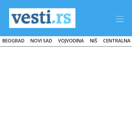
BEOGRAD
NOVI SAD
VOJVODINA
NIŠ
CENTRALNA 