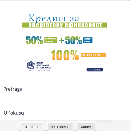
10:51:
Telekom gradi dve nove zgrade na KiM: Lučić otkrio
planove
10:50:
Nemce brine dron sa eksplozivom na aerodromu Lajpcig
10:50:
Izmena trasa gradskih autobusa zbog proslave Svetog
Pantelejmona
10:49:
Svađe u Zvezdama Granda su iscenirane! Miša Mijatović
progovor...
10:49:
Muzej u Čereviću ne radi dve godine nakon renoviranja:
građani...
10:48:
Spektakl na nebu 12. avgusta 2026: Pomračenje Sunca i pik
Pretraga
letnje...
10:48:
Nevenka traži pravdu iz "Oluje": Sina (12) su mi ubili na
trakto...
U fokusu
10:47:
Loša vest za Zvezdu: Ništa od Kampaca!
U FOKUSU
KATEGORIJE
ARHIVA