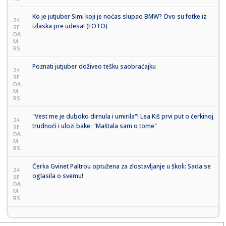
Ko je jutjuber Simi koji je noćas slupao BMW? Ovo su fotke iz
24
izlaska pre udesa! (FOTO)
SE
DA
M.
RS
Poznati jutjuber doživeo tešku saobraćajku
24
SE
DA
M.
RS
"Vest me je duboko dirnula i umirila"! Lea Kiš prvi put o ćerkinoj
24
trudnoći i ulozi bake: "Maštala sam o tome"
SE
DA
M.
RS
Ćerka Gvinet Paltrou optužena za zlostavljanje u školi: Sada se
24
oglasila o svemu!
SE
DA
M.
RS