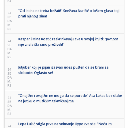
RS
"Od istine ne treba bežati!" Snežana Đurišić o lošem glasu koji
24
prati njenog sina!
SE
DA
M.
RS
Kasper i Mina Kostić raskrinkavaju sve u svojoj knjizi: "Javnost
24
nije znala šta smo preživeli!"
SE
DA
M.
RS
Jutjuber koji je pijan izazvao udes pušten da se brani sa
24
slobode: Oglasio se!
SE
DA
M.
RS
"Onaj žiri i ovaj žiri ne mogu da se porede" Aca Lukas bez dlake
24
na jeziku o muzičkim takmičenjima
SE
DA
M.
RS
Lepa Lukić stigla prva na snimanje Hype zvezda: "Neću im
24