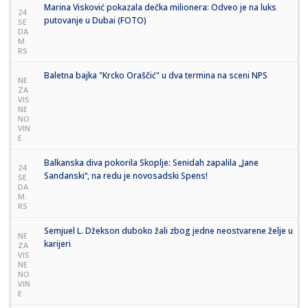
Marina Visković pokazala dečka milionera: Odveo je na luks
24
putovanje u Dubai (FOTO)
SE
DA
M.
RS
Baletna bajka "Krcko Oraščić" u dva termina na sceni NPS
NE
ZA
VIS
NE
NO
VIN
E
Balkanska diva pokorila Skoplje: Senidah zapalila „Jane
24
Sandanski“, na redu je novosadski Spens!
SE
DA
M.
RS
Semjuel L. Džekson duboko žali zbog jedne neostvarene želje u
NE
karijeri
ZA
VIS
NE
NO
VIN
E