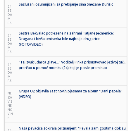
Saslušani osumnjičeni za prebijanje sina Snežane Đurišić
24
SE
DA
M.
RS
Sestre Bekvalac potresene na sahrani Tatjane Ječmenice:
24
Dragana i bivša teniserka bile najbolje drugarice
SE
DA
(FOTO/VIDEO)
M.
RS
"Taj zvuk udarca glave..." Voditelj Pinka prisustvovao jezivoj tuči,
24
pritrčao u pomoć momku (24) koji je posle preminuo
SE
DA
M.
RS
Grupa U2 objavila šest novih pjesama za album "Dani pepela"
NE
(VIDEO)
ZA
VIS
NE
NO
VIN
E
Naša pevačica šokirala priznanjem: "Pevala sam gostima dok su
24