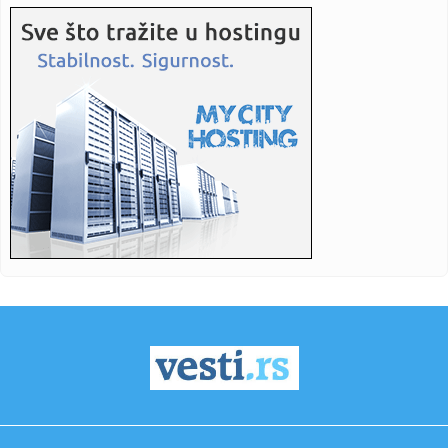
17:22:
Sin Bojane Stefanović očeva je kopija: Matijina fotografija
prv...
17:19:
Vučić u Majdanpeku: Za lokalne puteve i do 5 milijardi evra
(VI...
17:19:
LALATOVIĆ BRUTALNO ODGOVORIO NJEGOŠU PETROVIĆU:
„Što me nis...
17:17:
Goga se pre neki dan našla oči u oči s navodnom
ljubavnicom sv...
17:08:
Sahranjena žena Radovana Karadžića
17:06:
Žena koja je ubila, isekla i kuvala muža proglašena
neuračunl...
17:04:
Luksuz na ruci: Pogledajte zaplenjeni sat vredan malo
bogatstvo (...
17:04:
Srbija će izvoziti goveđe i ovčije meso u ovu daleku zemlju
17:04:
VIDEO: Test Zeekr 7X