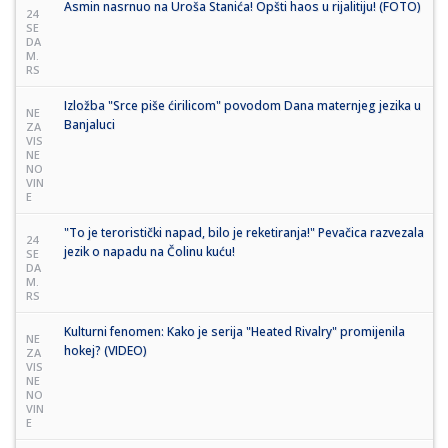
Asmin nasrnuo na Uroša Stanića! Opšti haos u rijalitiju! (FOTO)
24
SE
DA
M.
RS
Izložba "Srce piše ćirilicom" povodom Dana maternjeg jezika u
NE
Banjaluci
ZA
VIS
NE
NO
VIN
E
"To je teroristički napad, bilo je reketiranja!" Pevačica razvezala
24
jezik o napadu na Čolinu kuću!
SE
DA
M.
RS
Kulturni fenomen: Kako je serija "Heated Rivalry" promijenila
NE
hokej? (VIDEO)
ZA
VIS
NE
NO
VIN
E