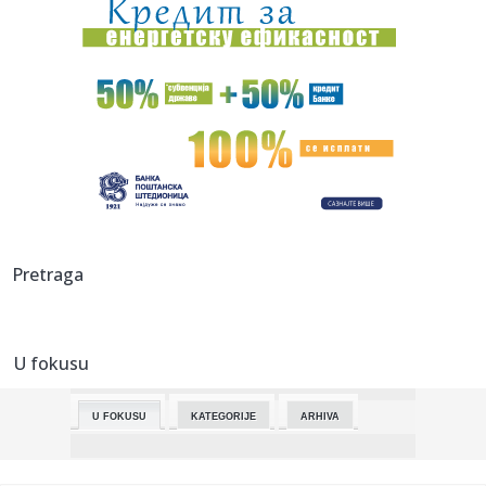
17:39:
Vučić u dvodnevnoj poseti Zaječarskom i Borskom okrugu
– po...
17:39:
Zelenski: Nova runda mirovnih pregovora sa Rusijom
moguća pre kr...
17:39:
Kosovo i Metohija u fokusu francuske javnosti; Gujon: Od
velikog ...
17:39:
Macut odlikovan najvišim odlikovanjem Eparhije
osečkopoljske i ...
17:37:
Sutra bez plivanja na bazenima u Futogu
Pretraga
17:33:
Angela Merkel otkrila uzrok sukoba nje i Merca: Bio je
veoma pogo...
U fokusu
17:31:
Srpska transrodna pevačica zvanično je puštena iz
pritvora: Ev...
U FOKUSU
KATEGORIJE
ARHIVA
17:26:
Raspored sahrana za subotu, 21. februar