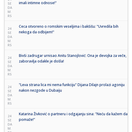
imali intimne odnose!"
SE
DA
M.
RS
Ceca otvoreno o romskim veseljima i bakšišu: "Uvredila bih
24
nekoga da odbijem!"
SE
DA
M.
RS
Bivši zadrugar urnisao Anitu Stanojlović: Ona je devojka za veče,
24
zaboravlja odakle je došla!
SE
DA
M.
RS
"Leva strana lica mi nema funkciju" Dijana Dilajn prolazi agoniju
24
nakon nezgode u Dubaiju
SE
DA
M.
RS
Katarina Živković o partneru i odgajanju sina: "Neću da kažem da
24
pomaže!"
SE
DA
M.