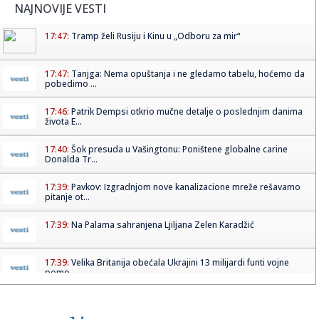
NAJNOVIJE VESTI
17:47:
Tramp želi Rusiju i Kinu u „Odboru za mir“
17:47:
Tanjga: Nema opuštanja i ne gledamo tabelu, hoćemo da
pobedimo ...
17:46:
Patrik Dempsi otkrio mučne detalje o poslednjim danima
života E...
17:40:
Šok presuda u Vašingtonu: Poništene globalne carine
Donalda Tr...
17:39:
Pavkov: Izgradnjom nove kanalizacione mreže rešavamo
pitanje ot...
17:39:
Na Palama sahranjena Ljiljana Zelen Karadžić
17:39:
Velika Britanija obećala Ukrajini 13 milijardi funti vojne
pomo...
17:39:
Odnos Prištine prema Srbima: Iz budžeta od četiri milijarde
ev...