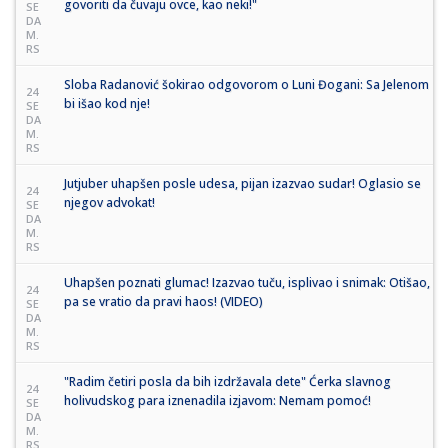
govoriti da čuvaju ovce, kao neki!"
SE
DA
M.
RS
Sloba Radanović šokirao odgovorom o Luni Đogani: Sa Jelenom
24
bi išao kod nje!
SE
DA
M.
RS
Jutjuber uhapšen posle udesa, pijan izazvao sudar! Oglasio se
24
njegov advokat!
SE
DA
M.
RS
Uhapšen poznati glumac! Izazvao tuču, isplivao i snimak: Otišao,
24
pa se vratio da pravi haos! (VIDEO)
SE
DA
M.
RS
"Radim četiri posla da bih izdržavala dete" Ćerka slavnog
24
holivudskog para iznenadila izjavom: Nemam pomoć!
SE
DA
M.
RS