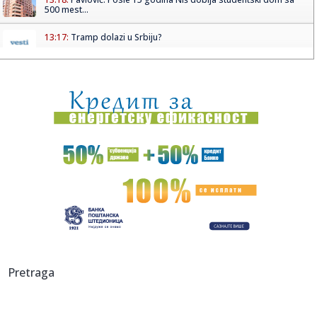
500 mest...
13:17:
Tramp dolazi u Srbiju?
13:17:
Isplivali uznemirujući podaci iz jedne od najmoćnijih
evropskih...
13:17:
Ko posle Vokera? Pet NBA imena koja bi mogla da pojačaju
Partiza...
13:16:
Пројекција филма “Сањани” ...
13:16:
ZLATIBORE MOJ MEDENI: Od 6. do 9. avgusta sajam meda
na Kraljevom...
13:16:
Novi Zakon uslađen 98,4 odsto sa Evropskom unijom
13:15:
FOTO: Završena izgradnja fiskulturne sale u Gimnaziji "Laza
Pretraga
Kost...
13:13:
Smenjen direktor Republičkog geodetskog zavoda Borko
Draškovi...