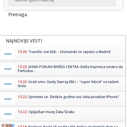
Pretraga
NAJNOVIJE VESTI
13:26:
Transfer sve bliži – Diomande se zaputio u Madrid
13:23:
JASNA PORUKA BIVŠEG CENTRA: Balša Koprivica smatra da
Partizanu...
13:23:
Vozili smo: Geely Starray EM-i – "super hibrid" na našem
testu
13:22:
Spremite se: Sledeće godine nas čeka poseban iPhone?
13:22:
Opljačkan muzej Žaka Širaka
13:18:
Pavlović: Posle 15 godina Niš dobija studentski dom sa