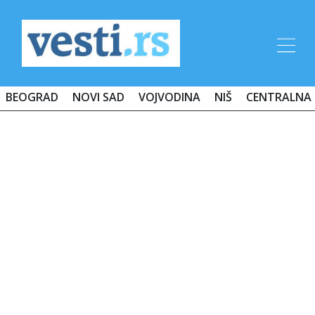
BEOGRAD
NOVI SAD
VOJVODINA
NIŠ
CENTRALNA 