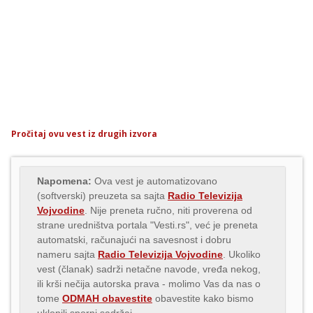
Pročitaj ovu vest iz drugih izvora
Napomena:
Ova vest je automatizovano
(softverski) preuzeta sa sajta
Radio Televizija
Vojvodine
. Nije preneta ručno, niti proverena od
strane uredništva portala "Vesti.rs", već je preneta
automatski, računajući na savesnost i dobru
nameru sajta
Radio Televizija Vojvodine
. Ukoliko
vest (članak) sadrži netačne navode, vređa nekog,
ili krši nečija autorska prava - molimo Vas da nas o
tome
ODMAH obavestite
obavestite kako bismo
uklonili sporni sadržaj.