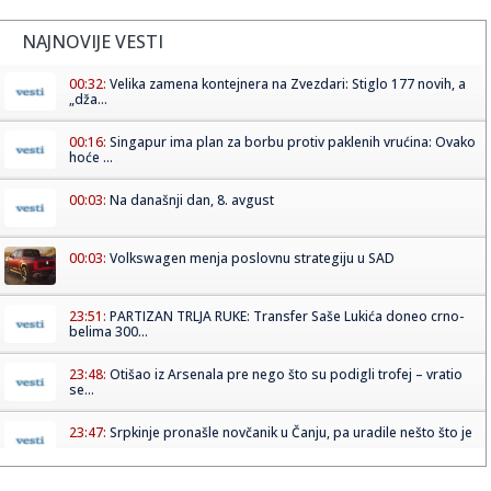
NAJNOVIJE VESTI
00:32:
Velika zamena kontejnera na Zvezdari: Stiglo 177 novih, a
„dža...
00:16:
Singapur ima plan za borbu protiv paklenih vrućina: Ovako
hoće ...
00:03:
Na današnji dan, 8. avgust
00:03:
Volkswagen menja poslovnu strategiju u SAD
23:51:
PARTIZAN TRLJA RUKE: Transfer Saše Lukića doneo crno-
belima 300...
23:48:
Otišao iz Arsenala pre nego što su podigli trofej – vratio
se...
23:47:
Srpkinje pronašle novčanik u Čanju, pa uradile nešto što je
...
23:46:
Detalji drame na nemačkom aerodromu: Vozač nogom