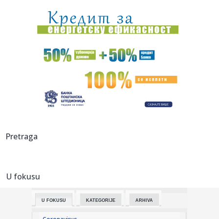
izbacio dron s...
23:42:
Kraj za Aleksandru i Anu: Eliminisane već na startu
23:35:
"Nema lakih utakmica, ali mi smo Vojvodina"
23:33:
Ribakina sigurna u Torontu
23:32:
Brenin potez posle pada razbesneo javnost: Devojka joj
pružila r...
23:29:
Američki Senat usvojio zakon o sankcijama Rusiji usmjeren
Pretraga
na ene...
23:27:
Hitno se oglasili Rusi: "Provokacija!"
U fokusu
23:25:
MUP: Aktivna četiri veća požara, najveći izbio u mestu
Šumar...
U FOKUSU
KATEGORIJE
ARHIVA
23:24:
Ako ste planirali da kupite polovan automobil u Nemačkoj,
pogled...