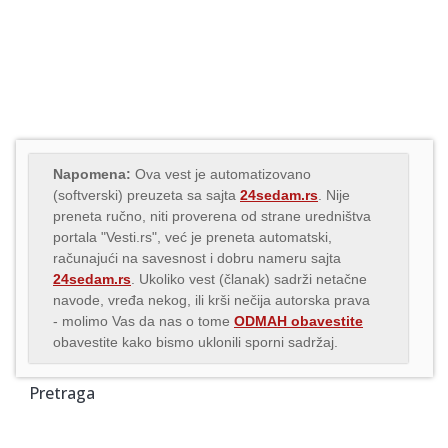
Napomena:
Ova vest je automatizovano
(softverski) preuzeta sa sajta
24sedam.rs
. Nije
preneta ručno, niti proverena od strane uredništva
portala "Vesti.rs", već je preneta automatski,
računajući na savesnost i dobru nameru sajta
24sedam.rs
. Ukoliko vest (članak) sadrži netačne
navode, vređa nekog, ili krši nečija autorska prava
- molimo Vas da nas o tome
ODMAH obavestite
obavestite kako bismo uklonili sporni sadržaj.
Pretraga