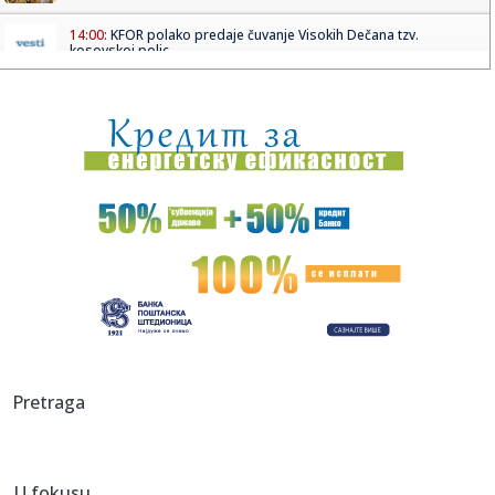
14:00:
KFOR polako predaje čuvanje Visokih Dečana tzv.
kosovskoj polic...
14:00:
Vučić poručio Kurtiju: "Hegemonistički ciljevi? Srbija čuva ...
14:00:
Opšta bolnica u Senti dobija novo krilo: Investicija 1,5
milijar...
14:00:
Pozdrav novom valu: Koncert u Tvornici kulture 5. rujna
13:58:
Svi ovo bacaju, a on sakuplja i mlati pare: Penzioner svakog
vike...
13:57:
Predsednik ukrajinskog parlamentarnog odbora
objašnjava zašto U...
13:56:
Vučić u Priboju: Nastavićemo da obezbeđujemo posao za
Pretraga
FAP
13:53:
ASVEL SE OGLASIO POSLE ZVEZDINE BOMBE: Francuzi
konačno potvrdil...
U fokusu