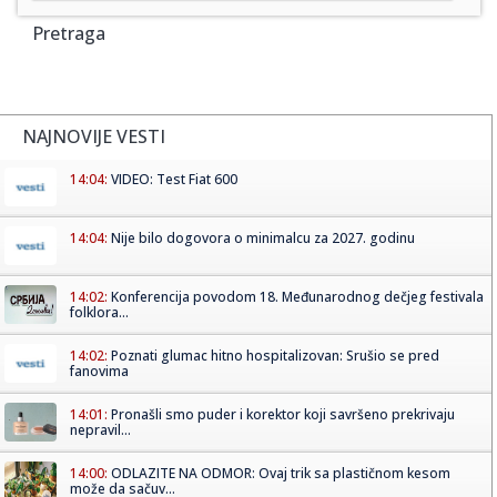
Pretraga
NAJNOVIJE VESTI
14:04:
VIDEO: Test Fiat 600
14:04:
Nije bilo dogovora o minimalcu za 2027. godinu
14:02:
Konferencija povodom 18. Međunarodnog dečjeg festivala
folklora...
14:02:
Poznati glumac hitno hospitalizovan: Srušio se pred
fanovima
14:01:
Pronašli smo puder i korektor koji savršeno prekrivaju
nepravil...
14:00:
ODLAZITE NA ODMOR: Ovaj trik sa plastičnom kesom
može da sačuv...