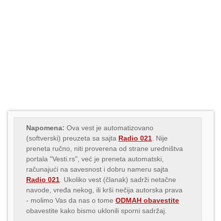
Napomena:
Ova vest je automatizovano
(softverski) preuzeta sa sajta
Radio 021
. Nije
preneta ručno, niti proverena od strane uredništva
portala "Vesti.rs", već je preneta automatski,
računajući na savesnost i dobru nameru sajta
Radio 021
. Ukoliko vest (članak) sadrži netačne
navode, vređa nekog, ili krši nečija autorska prava
- molimo Vas da nas o tome
ODMAH obavestite
obavestite kako bismo uklonili sporni sadržaj.