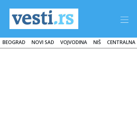
BEOGRAD
NOVI SAD
VOJVODINA
NIŠ
CENTRALNA 