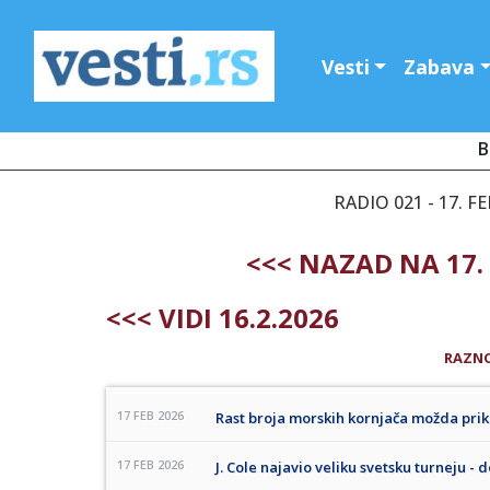
Vesti
Zabava
B
RADIO 021 - 17. F
<<< NAZAD NA 17.
<<< VIDI 16.2.2026
RAZN
17 FEB 2026
Rast broja morskih kornjača možda prik
17 FEB 2026
J. Cole najavio veliku svetsku turneju - d