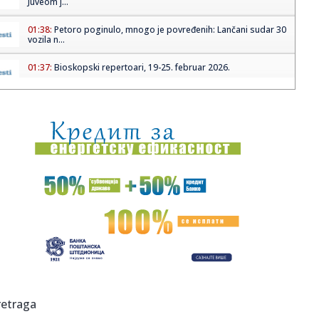
Juveom j...
01:38:
Petoro poginulo, mnogo je povređenih: Lančani sudar 30
vozila n...
01:37:
Bioskopski repertoari, 19-25. februar 2026.
01:35:
92-godišnjak je upravo kupio prvi Porsche, a već razmišlja
o d...
01:31:
Počinje Međunarodni sajam turizma: Čekaju vas veliki
popusti, ...
01:27:
Dogodilo se na današnji datum, 19. februar
01:15:
Karan: Institucije Srpske biće očuvane, nadam se da će
prva po...
01:15:
Vraća se simbol Beograda: Muzej vazduhoplovstva dobija
novo lice
00:59:
Proizveden prvi Tesla Cybercab
retraga