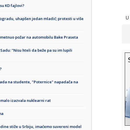
 su KD fajlovi?
U
ogradu, uhapšen jedan mladić; protesti u više
dmetnuo požar na automobilu Bake Praseta
du: "Nisu hteli da beže pa su im lupili
?
ada na studente, "Poternice" napadača na
malo izazvala nuklearni rat
ma
odine stiže u Srbiju, imaćemo suvereni model