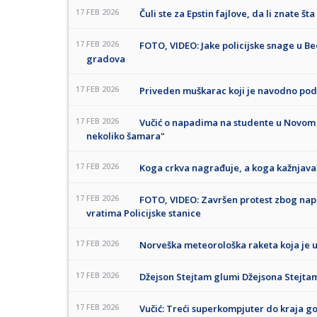
17 FEB 2026
Čuli ste za Epstin fajlove, da li znate šta
17 FEB 2026
FOTO, VIDEO: Jake policijske snage u Be
gradova
17 FEB 2026
Priveden muškarac koji je navodno po
17 FEB 2026
Vučić o napadima na studente u Novom Sa
nekoliko šamara"
17 FEB 2026
Koga crkva nagrađuje, a koga kažnjava
17 FEB 2026
FOTO, VIDEO: Završen protest zbog nap
vratima Policijske stanice
17 FEB 2026
Norveška meteorološka raketa koja je u
17 FEB 2026
Džejson Stejtam glumi Džejsona Stejta
17 FEB 2026
Vučić: Treći superkompjuter do kraja g