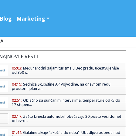
Blog
Marketing
JA
NAJNOVIJE VESTI
05:03:
Međunarodni sajam turizma u Beogradu, učestvuje više
od 350 iz...
04:19:
Sednica Skupštine AP Vojvodine, na dnevnom redu
prostorni plan z...
02:51:
Oblačno sa sunčanim intervalima, temperature od -5 do
17 stepen...
02:17:
Zašto kineski automobili obećavaju 30 posto veći domet
od evro...
01:44:
Galatine akcije "skočile do neba": Ubedljiva pobeda nad