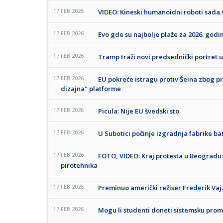
17 FEB 2026
VIDEO: Kineski humanoidni roboti sada s
17 FEB 2026
Evo gde su najbolje plaže za 2026. godi
17 FEB 2026
Tramp traži novi predsednički portret u
17 FEB 2026
EU pokreće istragu protiv Šeina zbog p
dizajna" platforme
17 FEB 2026
Picula: Nije EU švedski sto
17 FEB 2026
U Subotici počinje izgradnja fabrike ba
17 FEB 2026
FOTO, VIDEO: Kraj protesta u Beogradu:
pirotehnika
17 FEB 2026
Preminuo američki režiser Frederik Va
17 FEB 2026
Mogu li studenti doneti sistemsku pro