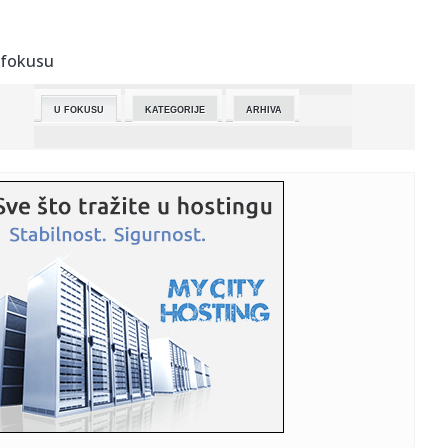
00:52:
Horor na planini: Osmoro mrtvih, potraga za još jednim
nestalim ...
 fokusu
00:44:
ARSENAL OVU TITULU APSOLUTNO NE ZASLUŽUJE:
Kukavičluk Artete do...
U FOKUSU
KATEGORIJE
ARHIVA
00:38:
Naša pevačica šokirala priznanjem: "Pevala sam gostima
dok su ...
00:28:
Aktivnost Dobrotvorne ustanove Eparhije bačke
00:21:
Loša vremena za Seat: Volkswagen ne zna šta da radi sa
špansko...
00:17:
Milatović: Crna Gora i Srbija bratske države, čak i kada
nemaj...
00:16:
Prvi sastanak Trampovog “Odbora za mir” održaće se
sutra: O...
00:14:
DEMONSTRACIJA SILE BODEA NAD INTEROM I INSTANT
KLASIK BRIŽA I AT...
00:12:
Debakl Intera, Bode na pragu osmine finala Lige