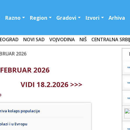
Razno
Region
Gradovi
Izvori
Arhiva
EOGRAD
NOVI SAD
VOJVODINA
NIŠ
CENTRALNA SRBI
EBRUAR 2026
 FEBRUAR 2026
VIDI 18.2.2026 >>>
O
riva kolaps populacije
olazi i u Evropu