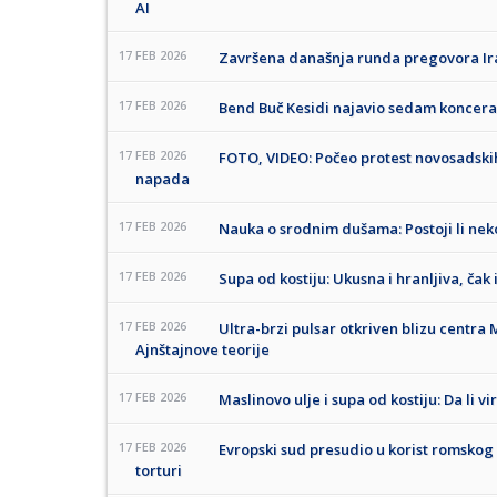
AI
17 FEB 2026
Završena današnja runda pregovora Ir
17 FEB 2026
Bend Buč Kesidi najavio sedam koncer
17 FEB 2026
FOTO, VIDEO: Počeo protest novosadski
napada
17 FEB 2026
Nauka o srodnim dušama: Postoji li nek
17 FEB 2026
Supa od kostiju: Ukusna i hranljiva, čak 
17 FEB 2026
Ultra-brzi pulsar otkriven blizu centra
Ajnštajnove teorije
17 FEB 2026
Maslinovo ulje i supa od kostiju: Da li v
17 FEB 2026
Evropski sud presudio u korist romskog br
torturi