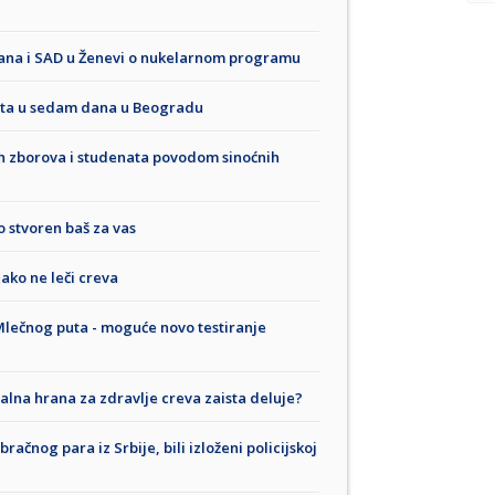
ana i SAD u Ženevi o nukelarnom programu
ata u sedam dana u Beogradu
h zborova i studenata povodom sinoćnih
o stvoren baš za vas
iako ne leči creva
 Mlečnog puta - moguće novo testiranje
iralna hrana za zdravlje creva zaista deluje?
ačnog para iz Srbije, bili izloženi policijskoj