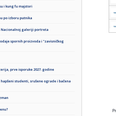
u i kung fu majstori
nu po izboru putnika
 Nacionalnoj galeriji portreta
rodaje spornih proizvoda i "zavisničkog
terija, prve isporuke 2027. godine
 hapšeni studenti, srušene ograde i bačena
jzman
menu?
P