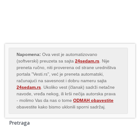
Napomena:
Ova vest je automatizovano
(softverski) preuzeta sa sajta
24sedam.rs
. Nije
preneta ručno, niti proverena od strane uredništva
portala "Vesti.rs", već je preneta automatski,
računajući na savesnost i dobru nameru sajta
24sedam.rs
. Ukoliko vest (članak) sadrži netačne
navode, vređa nekog, ili krši nečija autorska prava
- molimo Vas da nas o tome
ODMAH obavestite
obavestite kako bismo uklonili sporni sadržaj.
Pretraga