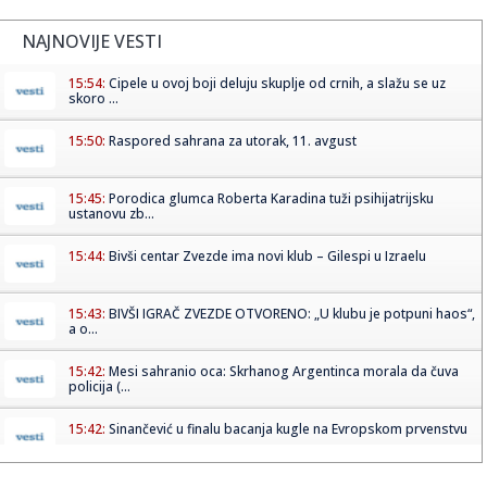
NAJNOVIJE VESTI
15:54:
Cipele u ovoj boji deluju skuplje od crnih, a slažu se uz
skoro ...
15:50:
Raspored sahrana za utorak, 11. avgust
15:45:
Porodica glumca Roberta Karadina tuži psihijatrijsku
ustanovu zb...
15:44:
Bivši centar Zvezde ima novi klub – Gilespi u Izraelu
15:43:
BIVŠI IGRAČ ZVEZDE OTVORENO: „U klubu je potpuni haos“,
a o...
15:42:
Mesi sahranio oca: Skrhanog Argentinca morala da čuva
policija (...
15:42:
Sinančević u finalu bacanja kugle na Evropskom prvenstvu
15:40:
KFOR počeo 'postepenu tranziciju' stalnog prisustva na