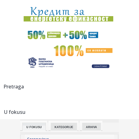
mostu pr...
15:37:
Evropi stiže papren račun zbog ekstremnih vrućina: Šteta
se m...
15:34:
Najveće zablude o romingu: Evo kako da izbegnete
ogromne račune
15:34:
Rat sa Iranom ostavio američke saveznike u Aziji sa
slabijom odb...
15:31:
Bizarno: Kvartararo kažnjen
15:31:
Mit o "sporom vozilu": Evo koja vozila smete da preteknete
Pretraga
preko ...
15:30:
Tom Odell u pulskoj Areni: Spektakl za pamćenje 23.
avgusta 2026...
U fokusu
15:28:
Fanovi Harija Potera pomerili trasu kabla vrednog pola
milijarde ...
U FOKUSU
KATEGORIJE
ARHIVA
15:23:
Duga tradicija festivala značajna jer razmenjuju kulturu i
tradi...