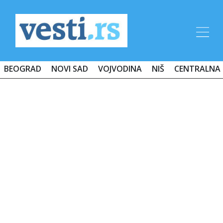
BEOGRAD
NOVI SAD
VOJVODINA
NIŠ
CENTRALNA 