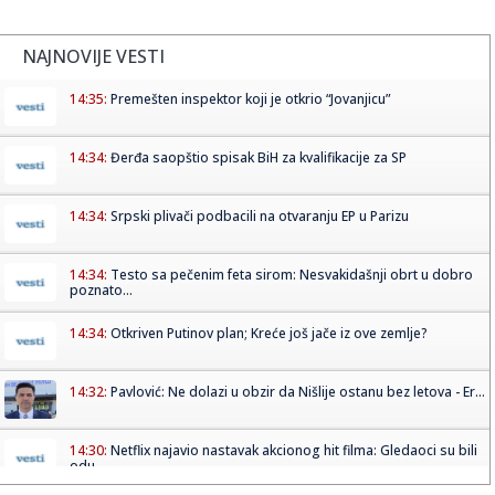
NAJNOVIJE VESTI
14:35:
Premešten inspektor koji je otkrio “Jovanjicu”
14:34:
Đerđa saopštio spisak BiH za kvalifikacije za SP
14:34:
Srpski plivači podbacili na otvaranju EP u Parizu
14:34:
Testo sa pečenim feta sirom: Nesvakidašnji obrt u dobro
poznato...
14:34:
Otkriven Putinov plan; Kreće još jače iz ove zemlje?
14:32:
Pavlović: Ne dolazi u obzir da Nišlije ostanu bez letova - Er...
14:30:
Netflix najavio nastavak akcionog hit filma: Gledaoci su bili
odu...