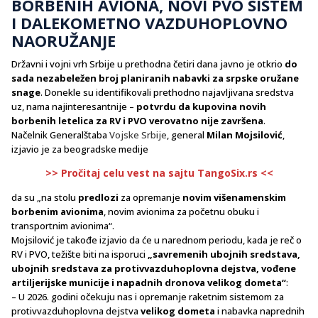
BORBENIH AVIONA, NOVI PVO SISTEM
I DALEKOMETNO VAZDUHOPLOVNO
NAORUŽANJE
Državni i vojni vrh Srbije u prethodna četiri dana javno je otkrio
do
sada nezabeležen broj planiranih nabavki za srpske oružane
snage
. Donekle su identifikovali prethodno najavljivana sredstva
uz, nama najinteresantnije –
potvrdu da kupovina novih
borbenih letelica za RV i PVO verovatno nije završena
.
Načelnik Generalštaba
Vojske Srbije
, general
Milan Mojsilović
,
izjavio je za beogradske medije
>> Pročitaj celu vest na sajtu TangoSix.rs <<
da su „na stolu
predlozi
za opremanje
novim višenamenskim
borbenim avionima
, novim avionima za početnu obuku i
transportnim avionima“.
Mojsilović je takođe izjavio da će u narednom periodu, kada je reč o
RV i PVO, težište biti na isporuci
„savremenih ubojnih sredstava,
ubojnih sredstava za protivvazduhoplovna dejstva, vođene
artiljerijske municije i napadnih dronova velikog dometa“
:
– U 2026. godini očekuju nas i opremanje raketnim sistemom za
protivvazduhoplovna dejstva
velikog dometa
i nabavka naprednih