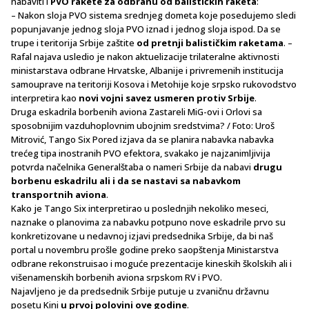
nabaviti i
PVO rakete za odbranu od balističkih raketa
:
– Nakon sloja PVO sistema srednjeg dometa koje posedujemo sledi
popunjavanje jednog sloja PVO iznad i jednog sloja ispod. Da se
trupe i teritorija Srbije zaštite
od pretnji balističkim raketama
. –
Rafal najava usledio je nakon aktuelizacije trilateralne aktivnosti
ministarstava odbrane Hrvatske, Albanije i privremenih institucija
samouprave na teritoriji Kosova i Metohije koje srpsko rukovodstvo
interpretira kao
novi vojni savez usmeren protiv Srbije
.
Druga eskadrila borbenih aviona
Zastareli MiG-ovi i Orlovi sa
sposobnijim vazduhoplovnim ubojnim sredstvima? / Foto: Uroš
Mitrović, Tango Six Pored izjava da se planira nabavka nabavka
trećeg tipa inostranih PVO efektora, svakako je najzanimljivija
potvrda načelnika Generalštaba o nameri Srbije da nabavi
drugu
borbenu eskadrilu ali i da se nastavi sa nabavkom
transportnih aviona
.
Kako je Tango Six interpretirao u poslednjih nekoliko meseci,
naznake o planovima za nabavku potpuno nove eskadrile prvo su
konkretizovane u nedavnoj izjavi predsednika Srbije, da bi naš
portal u novembru prošle godine preko saopštenja Ministarstva
odbrane rekonstruisao i moguće prezentacije kineskih školskih ali i
višenamenskih borbenih aviona srpskom RV i PVO.
Najavljeno je da predsednik Srbije putuje u zvaničnu državnu
posetu Kini
u prvoj polovini ove godine
.