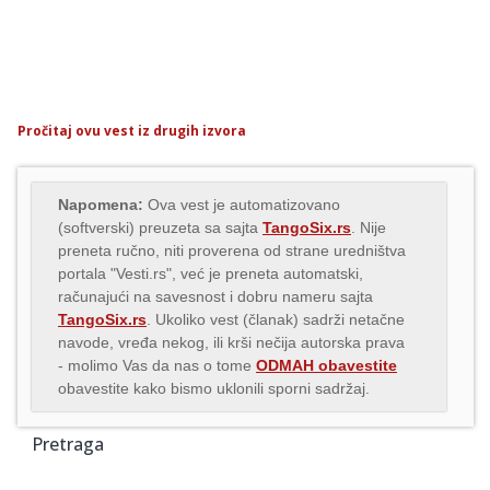
Pročitaj ovu vest iz drugih izvora
Napomena:
Ova vest je automatizovano
(softverski) preuzeta sa sajta
TangoSix.rs
. Nije
preneta ručno, niti proverena od strane uredništva
portala "Vesti.rs", već je preneta automatski,
računajući na savesnost i dobru nameru sajta
TangoSix.rs
. Ukoliko vest (članak) sadrži netačne
navode, vređa nekog, ili krši nečija autorska prava
- molimo Vas da nas o tome
ODMAH obavestite
obavestite kako bismo uklonili sporni sadržaj.
Pretraga