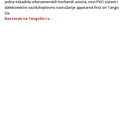
jedna eskadrila višenamenskih borbenih aviona, novi PVO sistem i
dalekometno vazduhoplovno naoružanje appeared first on Tango
Six.
Nastavak na TangoSix.rs...