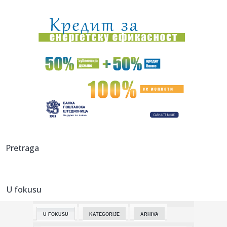
14:30:
Stalone nije bio prvi izbor za ulogu Ramba: Nećete verovati
ko j...
14:30:
Novi Sad: Policija rasvetlila nekoliko teških krađa
14:27:
Uroš Nikolić stigao u Čukarički
14:27:
Najbolji kad je najteže – Sinančević u finalu EP!
14:25:
Uhapšena zbog krađe minđuše - strgnula je baki iz uha
14:25:
Svetska tražnja za zlatom raste – tržište vredno 380
Pretraga
milijar...
14:24:
KFOR uključuje kosovsku policiju u obezbeđivanje
manastira Viso...
U fokusu
14:23:
Eksplozija u bugarskom vojnom postrojenju, 300 radnika
evakuisano
U FOKUSU
KATEGORIJE
ARHIVA
14:20:
Čeka se Putinovo odobrenje; Čim kaže "da"...