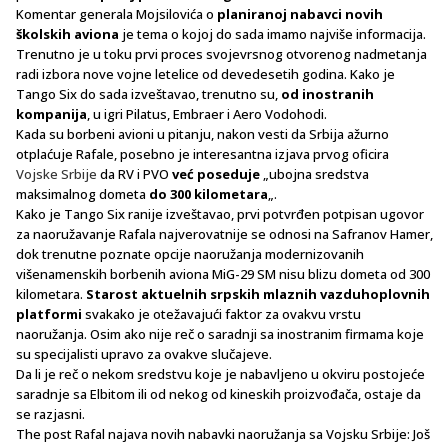
Komentar generala Mojsilovića o
planiranoj nabavci novih
školskih aviona
je tema o kojoj do sada imamo najviše informacija.
Trenutno je u toku prvi proces svojevrsnog otvorenog nadmetanja
radi izbora nove vojne letelice od devedesetih godina. Kako je
Tango Six do sada izveštavao, trenutno su,
od inostranih
kompanija
, u igri Pilatus, Embraer i Aero Vodohodi.
Kada su borbeni avioni u pitanju, nakon vesti da Srbija ažurno
otplaćuje Rafale, posebno je interesantna izjava prvog oficira
Vojske Srbije
da RV i PVO
već poseduje
„ubojna sredstva
maksimalnog dometa
do 300 kilometara
„.
Kako je Tango Six ranije izveštavao, prvi potvrđen potpisan ugovor
za naoružavanje Rafala najverovatnije se odnosi na Safranov Hamer,
dok trenutne poznate opcije naoružanja modernizovanih
višenamenskih borbenih aviona MiG-29 SM nisu blizu dometa od 300
kilometara.
Starost aktuelnih srpskih mlaznih vazduhoplovnih
platformi
svakako je otežavajući faktor za ovakvu vrstu
naoružanja. Osim ako nije reč o saradnji sa inostranim firmama koje
su specijalisti upravo za ovakve slučajeve.
Da li je reč o nekom sredstvu koje je nabavljeno u okviru postojeće
saradnje sa Elbitom ili od nekog od kineskih proizvođača, ostaje da
se razjasni.
The post Rafal najava novih nabavki naoružanja sa Vojsku Srbije: Još