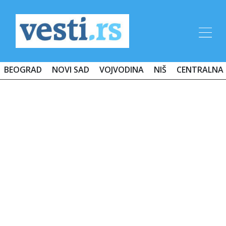
BEOGRAD
NOVI SAD
VOJVODINA
NIŠ
CENTRALNA 