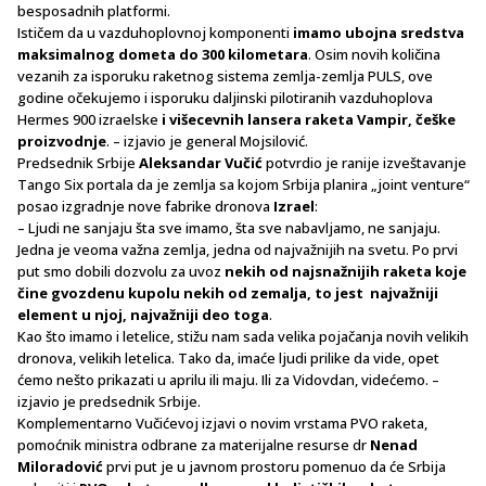
besposadnih platformi.
Ističem da u vazduhoplovnoj komponenti
imamo ubojna sredstva
maksimalnog dometa do 300 kilometara
. Osim novih količina
vezanih za isporuku raketnog sistema zemlja-zemlja PULS, ove
godine očekujemo i isporuku daljinski pilotiranih vazduhoplova
Hermes 900 izraelske
i višecevnih lansera raketa Vampir, češke
proizvodnje
. – izjavio je general Mojsilović.
Predsednik Srbije
Aleksandar Vučić
potvrdio je ranije izveštavanje
Tango Six portala da je zemlja sa kojom Srbija planira „joint venture“
posao izgradnje nove fabrike dronova
Izrael
:
– Ljudi ne sanjaju šta sve imamo, šta sve nabavljamo, ne sanjaju.
Jedna je veoma važna zemlja, jedna od najvažnijih na svetu. Po prvi
put smo dobili dozvolu za uvoz
nekih od najsnažnijih raketa koje
čine gvozdenu kupolu nekih od zemalja, to jest najvažniji
element u njoj, najvažniji deo toga
.
Kao što imamo i letelice, stižu nam sada velika pojačanja novih velikih
dronova, velikih letelica. Tako da, imaće ljudi prilike da vide, opet
ćemo nešto prikazati u aprilu ili maju. Ili za Vidovdan, videćemo. –
izjavio je predsednik Srbije.
Komplementarno Vučićevoj izjavi o novim vrstama PVO raketa,
pomoćnik ministra odbrane za materijalne resurse dr
Nenad
Miloradović
prvi put je u javnom prostoru pomenuo da će Srbija