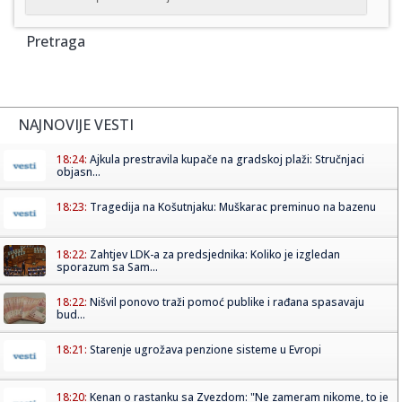
Pretraga
NAJNOVIJE VESTI
18:24:
Ajkula prestravila kupače na gradskoj plaži: Stručnjaci
objasn...
18:23:
Tragedija na Košutnjaku: Muškarac preminuo na bazenu
18:22:
Zahtjev LDK-a za predsjednika: Koliko je izgledan
sporazum sa Sam...
18:22:
Nišvil ponovo traži pomoć publike i rađana spasavaju
bud...
18:21:
Starenje ugrožava penzione sisteme u Evropi
18:20:
Kenan o rastanku sa Zvezdom: "Ne zameram nikome, to je