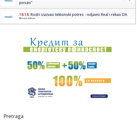
posao"
18:18:
Rodri izazvao tektonski potres - odjavio Real i rekao DA
Barselon...
18:16:
Vučić će ugostiti Zelenskog: Poznato kada stiže u Beograd
18:13:
RODRI U BARSI: Stigao je odgovor koji menja sve!
18:11:
Raspisan konkurs za raspodelu 40 miliona dinara za
sprovođenje o...
18:06:
Vučić dočekao vatrogasce-spasioce koji su u Španiji gasili
po...
18:06:
Zlatni olimpijac iz Livorna ozvaničio kraj
18:05:
Uefa ostaje pri pretnji bojkotom Fifa takmičenja uprkos
Pretraga
izvinjen...
18:01:
STUDENT SUNSET – maPlatz – 20.08.2026