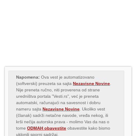
Napomena:
Ova vest je automatizovano
(softverski) preuzeta sa sajta
Nezavisne Novine
.
Nije preneta ručno, niti proverena od strane
uredništva portala "Vesti.rs", već je preneta
automatski, računajući na savesnost i dobru
nameru sajta
Nezavisne Novine
. Ukoliko vest
(članak) sadrži netačne navode, vređa nekog, ili
krši nečija autorska prava - molimo Vas da nas o
tome
ODMAH obavestite
obavestite kako bismo
uklonili sporni sadržaj.