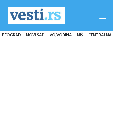
BEOGRAD
NOVI SAD
VOJVODINA
NIŠ
CENTRALNA 