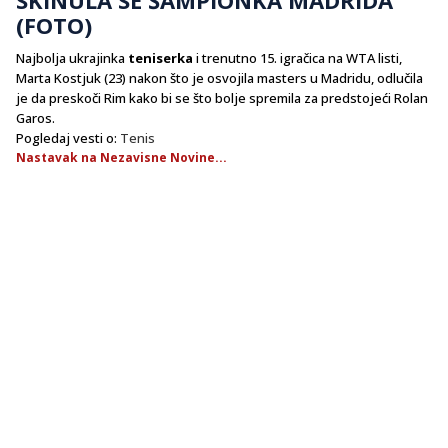
(FOTO)
Najbolja ukrajinka
teniserka
i trenutno 15. igračica na WTA listi,
Marta Kostjuk (23) nakon što je osvojila masters u Madridu, odlučila
je da preskoči Rim kako bi se što bolje spremila za predstojeći Rolan
Garos.
Pogledaj vesti o:
Tenis
Nastavak na Nezavisne Novine...