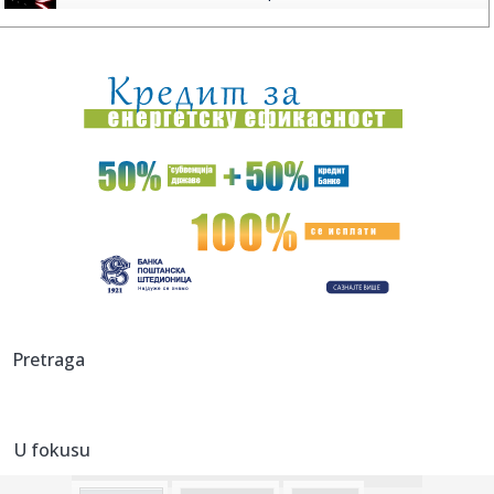
01:00:
Dogodilo se na današnji datum, 8. avgust
00:32:
Velika zamena kontejnera na Zvezdari: Stiglo 177 novih, a
„dža...
00:16:
Singapur ima plan za borbu protiv paklenih vrućina: Ovako
hoće ...
00:03:
Na današnji dan, 8. avgust
00:03:
Volkswagen menja poslovnu strategiju u SAD
23:51:
PARTIZAN TRLJA RUKE: Transfer Saše Lukića doneo crno-
Pretraga
belima 300...
23:48:
Otišao iz Arsenala pre nego što su podigli trofej – vratio
se...
U fokusu
23:47:
Srpkinje pronašle novčanik u Čanju, pa uradile nešto što je
...