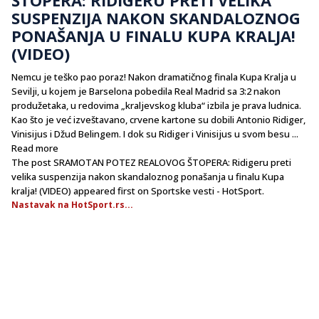
SUSPENZIJA NAKON SKANDALOZNOG
PONAŠANJA U FINALU KUPA KRALJA!
(VIDEO)
Nemcu je teško pao poraz! Nakon dramatičnog finala Kupa Kralja u
Sevilji, u kojem je Barselona pobedila Real Madrid sa 3:2 nakon
produžetaka, u redovima „kraljevskog kluba“ izbila je prava ludnica.
Kao što je već izveštavano, crvene kartone su dobili Antonio Ridiger,
Vinisijus i Džud Belingem. I dok su Ridiger i Vinisijus u svom besu ...
Read more
The post SRAMOTAN POTEZ REALOVOG ŠTOPERA: Ridigeru preti
velika suspenzija nakon skandaloznog ponašanja u finalu Kupa
kralja! (VIDEO) appeared first on Sportske vesti - HotSport.
Nastavak na HotSport.rs...