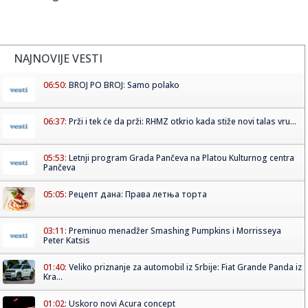
NAJNOVIJE VESTI
06:50:
BROJ PO BROJ: Samo polako
06:37:
Prži i tek će da prži: RHMZ otkrio kada stiže novi talas vru...
05:53:
Letnji program Grada Pančeva na Platou Kulturnog centra
Pančeva
05:05:
Рецепт дана: Права летња торта
03:11:
Preminuo menadžer Smashing Pumpkins i Morrisseya
Peter Katsis
01:40:
Veliko priznanje za automobil iz Srbije: Fiat Grande Panda iz
Kra...
01:02:
Uskoro novi Acura concept