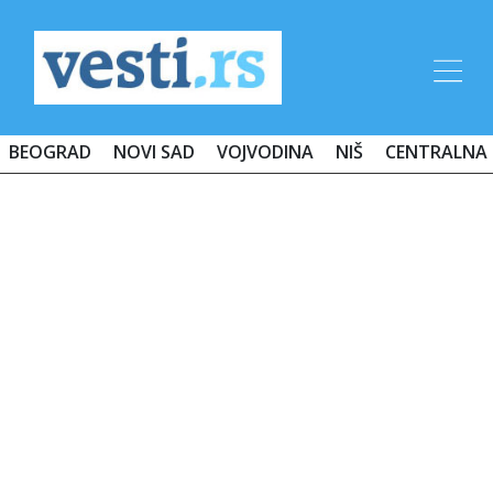
BEOGRAD
NOVI SAD
VOJVODINA
NIŠ
CENTRALNA 