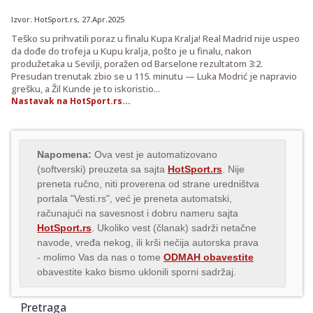
Izvor:
HotSport.rs
, 27.Apr.2025
Teško su prihvatili poraz u finalu Kupa Kralja! Real Madrid nije uspeo
da dođe do trofeja u Kupu kralja, pošto je u finalu, nakon
produžetaka u Sevilji, poražen od Barselone rezultatom 3:2.
Presudan trenutak zbio se u 115. minutu — Luka Modrić je napravio
grešku, a Žil Kunde je to iskoristio...
Nastavak na HotSport.rs...
Napomena:
Ova vest je automatizovano
(softverski) preuzeta sa sajta
HotSport.rs
. Nije
preneta ručno, niti proverena od strane uredništva
portala "Vesti.rs", već je preneta automatski,
računajući na savesnost i dobru nameru sajta
HotSport.rs
. Ukoliko vest (članak) sadrži netačne
navode, vređa nekog, ili krši nečija autorska prava
- molimo Vas da nas o tome
ODMAH obavestite
obavestite kako bismo uklonili sporni sadržaj.
Pretraga