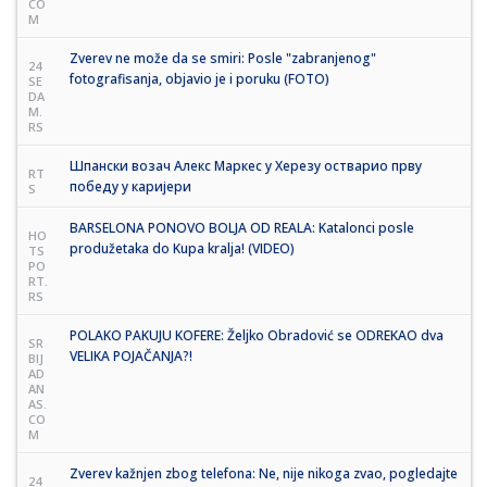
CO
M
Zverev ne može da se smiri: Posle "zabranjenog"
24
fotografisanja, objavio je i poruku (FOTO)
SE
DA
M.
RS
Шпански возач Алекс Маркес у Херезу остварио прву
RT
победу у каријери
S
BARSELONA PONOVO BOLJA OD REALA: Katalonci posle
HO
produžetaka do Kupa kralja! (VIDEO)
TS
PO
RT.
RS
POLAKO PAKUJU KOFERE: Željko Obradović se ODREKAO dva
SR
VELIKA POJAČANJA?!
BIJ
AD
AN
AS.
CO
M
Zverev kažnjen zbog telefona: Ne, nije nikoga zvao, pogledajte
24