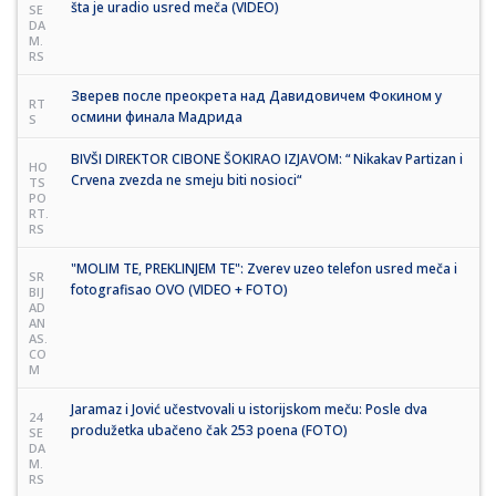
šta je uradio usred meča (VIDEO)
SE
DA
M.
RS
Зверев после преокрета над Давидовичем Фокином у
RT
осмини финала Мадрида
S
BIVŠI DIREKTOR CIBONE ŠOKIRAO IZJAVOM: “ Nikakav Partizan i
HO
Crvena zvezda ne smeju biti nosioci“
TS
PO
RT.
RS
"MOLIM TE, PREKLINJEM TE": Zverev uzeo telefon usred meča i
SR
fotografisao OVO (VIDEO + FOTO)
BIJ
AD
AN
AS.
CO
M
Jaramaz i Jović učestvovali u istorijskom meču: Posle dva
24
produžetka ubačeno čak 253 poena (FOTO)
SE
DA
M.
RS