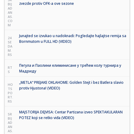
zvezde protiv OFK-a ove sezone
BIJ
AD
AN
AS.
CO
M
Junajted se izvukao u nadoknadi: Pogledajte hajlajtse remija sa
24
Bornmutom u FULL HD (VIDEO)
SE
DA
M.
RS
Пегула и Паолини елиминисане у трећем колу турнира у
RT
Мадриду
S
„METLA“ PREJAKE OKLAHOME: Golden Stejt i bez Batlera slavio
HO
protiv Hjustona! (VIDEO)
TS
PO
RT.
RS
MAJSTORIJA DEJVISA: Centar Partizana izveo SPEKTAKULARAN
SR
POTEZ koji se retko viđa (VIDEO)
BIJ
AD
AN
AS.