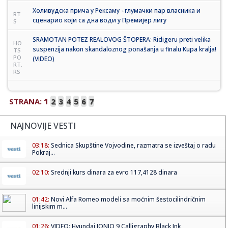
Холивудска прича у Рексаму - глумачки пар власника и
RT
сценарио који са дна води у Премијер лигу
S
SRAMOTAN POTEZ REALOVOG ŠTOPERA: Ridigeru preti velika
HO
suspenzija nakon skandaloznog ponašanja u finalu Kupa kralja!
TS
PO
(VIDEO)
RT.
RS
STRANA:
1
2
3
4
5
6
7
NAJNOVIJE VESTI
03:18:
Sednica Skupštine Vojvodine, razmatra se izveštaj o radu
Pokraj...
02:10:
Srednji kurs dinara za evro 117,4128 dinara
01:42:
Novi Alfa Romeo modeli sa moćnim šestocilindričnim
linijskim m...
01:26:
VIDEO: Hyundai IONIQ 9 Calligraphy Black Ink