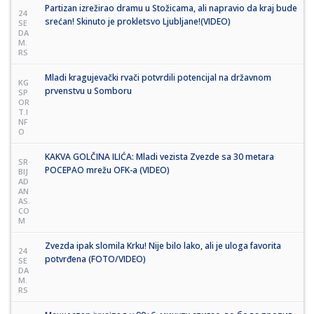
Partizan izrežirao dramu u Stožicama, ali napravio da kraj bude
24
srećan! Skinuto je prokletsvo Ljubljane!(VIDEO)
SE
DA
M.
RS
Mladi kragujevački rvači potvrdili potencijal na državnom
KG
prvenstvu u Somboru
SP
OR
T.I
NF
O
KAKVA GOLČINA ILIĆA: Mladi vezista Zvezde sa 30 metara
SR
POCEPAO mrežu OFK-a (VIDEO)
BIJ
AD
AN
AS.
CO
M
Zvezda ipak slomila Krku! Nije bilo lako, ali je uloga favorita
24
potvrđena (FOTO/VIDEO)
SE
DA
M.
RS