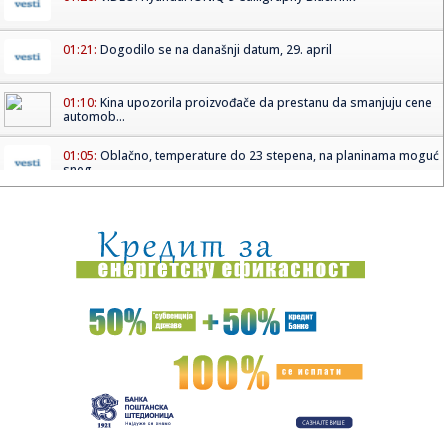
01:21:
Dogodilo se na današnji datum, 29. april
01:10:
Kina upozorila proizvođače da prestanu da smanjuju cene
automob...
01:05:
Oblačno, temperature do 23 stepena, na planinama moguć
sneg
00:44:
Srbija sa 17 strelaca ide na Evropsko prvenstvo, među
njima je i...
00:31:
Maserati obeležava stogodišnjicu svog logotipa
00:29:
Raspuštena skupština tzv. Kosova: Politička kriza sve veća
00:17:
Haos u Briselu: Masovni štrajk preti da prizemlji letove i
bloki...
00:15:
Senzacija u Madridu! Sabalenku izbacila 32. na svetu
(FOTO)