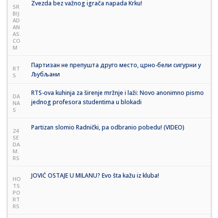
Zvezda bez važnog igrača napada Krku!
SR
BIJ
AD
AN
AS.
CO
M
Партизан не препушта друго место, црно-бели сигурни у
RT
Љубљани
S
RTS-ova kuhinja za širenje mržnje i laži: Novo anonimno pismo
DA
jednog profesora studentima u blokadi
NA
S
Partizan slomio Radnički, pa odbranio pobedu! (VIDEO)
24
SE
DA
M.
RS
JOVIĆ OSTAJE U MILANU? Evo šta kažu iz kluba!
HO
TS
PO
RT.
RS