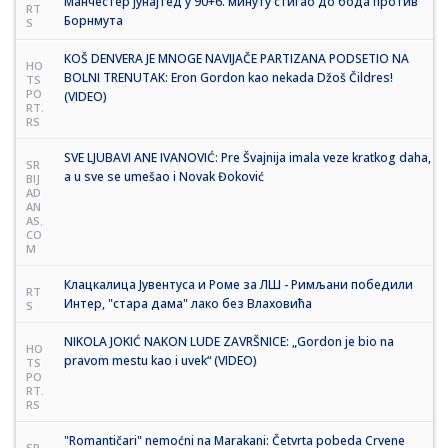
Манчестер јунајтед у 90+6. минуту стигао до бода против
RT
Борнмута
S
KOŠ DENVERA JE MNOGE NAVIJAČE PARTIZANA PODSETIO NA
HO
BOLNI TRENUTAK: Eron Gordon kao nekada Džoš Čildres!
TS
PO
(VIDEO)
RT.
RS
SVE LJUBAVI ANE IVANOVIĆ: Pre Švajnija imala veze kratkog daha,
SR
a u sve se umešao i Novak Đoković
BIJ
AD
AN
AS.
CO
M
Клацкалица Јувентуса и Роме за ЛШ - Римљани победили
RT
Интер, "стара дама" лако без Влаховића
S
NIKOLA JOKIĆ NAKON LUDE ZAVRŠNICE: „Gordon je bio na
HO
pravom mestu kao i uvek“ (VIDEO)
TS
PO
RT.
RS
"Romantičari" nemoćni na Marakani: Četvrta pobeda Crvene
SR