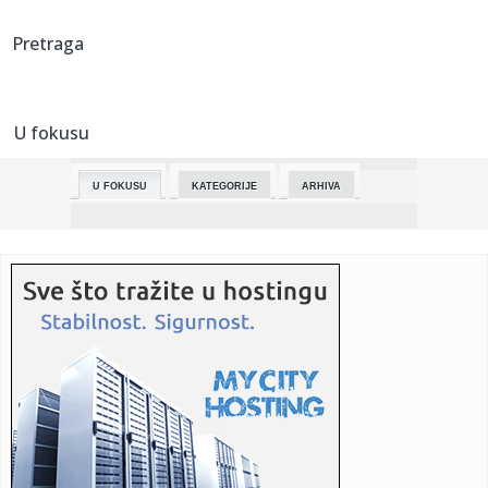
00:02:
PSŽ slomio Bajern: Atomski fudbal i devet golova u Parizu
Pretraga
00:02:
Naučnici tvrde: Otkrivena tačna lokacija "muške G-tačke"
U fokusu
23:55:
Na Crvenom trgu u Moskvi 9. maja parada povodom 81.
godišnjice p...
U FOKUSU
KATEGORIJE
ARHIVA
23:54:
Alimpijević ponovo bez trofeja - Burg osvojio Evrokup i
obezbedi...
23:53:
Novi plišani BYD
23:47:
Policajac kažnjen zbog nacističkog slogana: Sud ga šalje u
Au...
23:46:
SPREMNI ZA MUNDIJAL: Meksiko objavio prvi spisak, Srbija
čeka ko...
23:30:
Brat mi je bio alkoholičar! Rade Lacković se slomio: Srce mi
se...