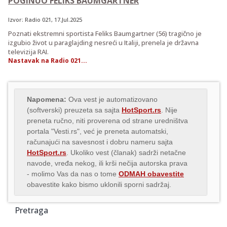
POGINUO FELIKS BAUMGARTNER
Izvor:
Radio 021
, 17.Jul.2025
Poznati ekstremni sportista Feliks Baumgartner (56) tragično je
izgubio život u paraglajding nesreći u Italiji, prenela je državna
televizija RAI.
Nastavak na Radio 021...
Napomena:
Ova vest je automatizovano
(softverski) preuzeta sa sajta
HotSport.rs
. Nije
preneta ručno, niti proverena od strane uredništva
portala "Vesti.rs", već je preneta automatski,
računajući na savesnost i dobru nameru sajta
HotSport.rs
. Ukoliko vest (članak) sadrži netačne
navode, vređa nekog, ili krši nečija autorska prava
- molimo Vas da nas o tome
ODMAH obavestite
obavestite kako bismo uklonili sporni sadržaj.
Pretraga