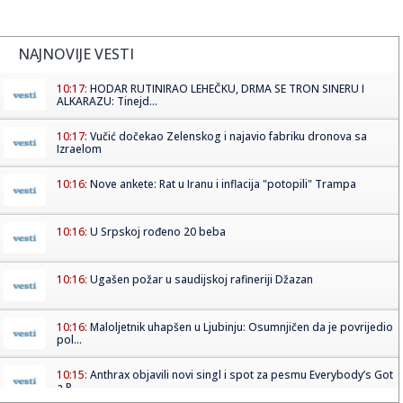
NAJNOVIJE VESTI
10:17:
HODAR RUTINIRAO LEHEČKU, DRMA SE TRON SINERU I
ALKARAZU: Tinejd...
10:17:
Vučić dočekao Zelenskog i najavio fabriku dronova sa
Izraelom
10:16:
Nove ankete: Rat u Iranu i inflacija "potopili" Trampa
10:16:
U Srpskoj rođeno 20 beba
10:16:
Ugašen požar u saudijskoj rafineriji Džazan
10:16:
Maloljetnik uhapšen u Ljubinju: Osumnjičen da je povrijedio
pol...
10:15:
Anthrax objavili novi singl i spot za pesmu Everybody’s Got
a P...