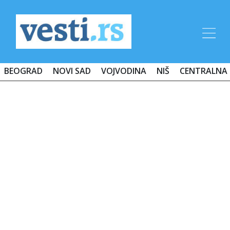
BEOGRAD
NOVI SAD
VOJVODINA
NIŠ
CENTRALNA 