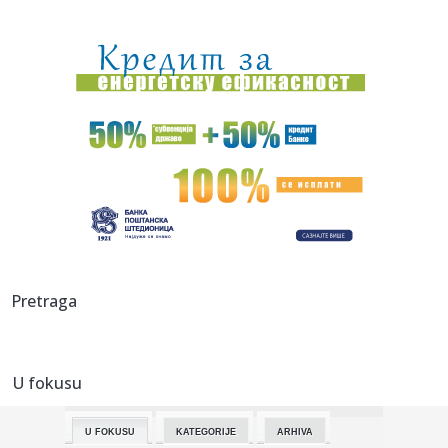
10:15:
Iran uslovljava Vašington
10:13:
NEVEROVATNA SCENA U BRAZILU: Dao gol, krenuo da slavi
i nestao u ...
10:10:
Nestao mladić (28) kod Borče: Otišao po drva pa potonuo
u mulj...
10:09:
'Tri dana nisam jeo': Solidarnost građana kao odgovor na
siroma...
10:07:
Crveni alarm u Grčkoj: Proglašen najviši nivo pripravnosti
zbo...
10:06:
Šta su dogovorile Srbija i Ukrajina? Od slobodne trgovine
Pretraga
do obn...
10:06:
Milijarde profita završavaju na malom ostrvu: Zašto
kompanije h...
U fokusu
10:05:
VIDEO: Test 2026 Peugeot 408 Hybrid
U FOKUSU
KATEGORIJE
ARHIVA
10:04:
Nissan uči od Kineza: Razvoj novog automobila sada traje