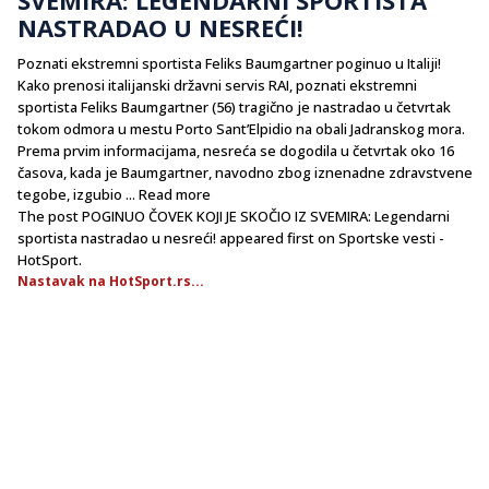
NASTRADAO U NESREĆI!
Poznati ekstremni sportista Feliks Baumgartner poginuo u Italiji!
Kako prenosi italijanski državni servis RAI, poznati ekstremni
sportista Feliks Baumgartner (56) tragično je nastradao u četvrtak
tokom odmora u mestu Porto Sant’Elpidio na obali Jadranskog mora.
Prema prvim informacijama, nesreća se dogodila u četvrtak oko 16
časova, kada je Baumgartner, navodno zbog iznenadne zdravstvene
tegobe, izgubio ... Read more
The post POGINUO ČOVEK KOJI JE SKOČIO IZ SVEMIRA: Legendarni
sportista nastradao u nesreći! appeared first on Sportske vesti -
HotSport.
Nastavak na HotSport.rs...