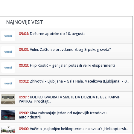
NAJNOVIJE VESTI
09:04:
Dežurne apoteke do 10. avgusta
09:03:
Vulin: Zašto se pravdamo zbog Srpskog sveta?
09:03:
Filip Kostić – genijalan potez ili veliki eksperiment?
09:02:
Zhivotni – Ljubljana – Gala Hala, Metelkova (Ljubljana) – 0...
09:01:
KOLIKO KVADRATA SMETE DA DOZIDATE BEZ IKAKVIH
PAPIRA?: Pročitajt...
09:00:
Kina zabranjuje jedan od najnovijih trendova u
autoindustriji
09:00:
Vučić o „najboljim helikopterima na svetu“: „Helikoptersk...