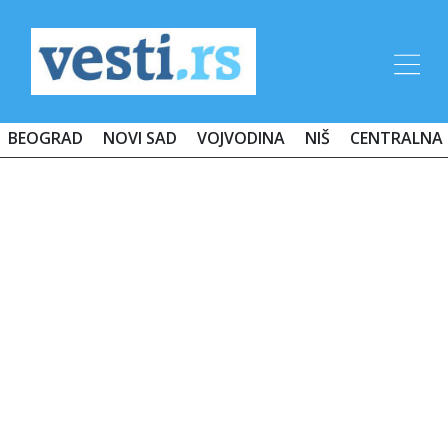
BEOGRAD
NOVI SAD
VOJVODINA
NIŠ
CENTRALNA 