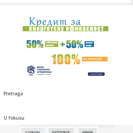
08:59:
Ovaj znak pročita čoveka za samo pet minuta
08:59:
Vladimir Đukanović: Lako može da se desi da na izborima
bude v...
08:58:
Salah objavio "rat" istanbulskim velikanima: U Trabzon
sam došao...
08:57:
HETAFE U PROBLEMU: Ovo im nikako nije trebalo pred
moguć duel sa...
08:56:
Mračna tajna porodice sa Novog Beograda: Komšije otkrile
šta s...
08:56:
Prodata avio-kompanija: Amerikanci preuzeli
Pretraga
niskobudžetnog avio-...
08:51:
Бразилски фудбалер Винисијус ...
U fokusu
08:54:
OSMOSMERKA: Dilan ili Korto?
U FOKUSU
KATEGORIJE
ARHIVA