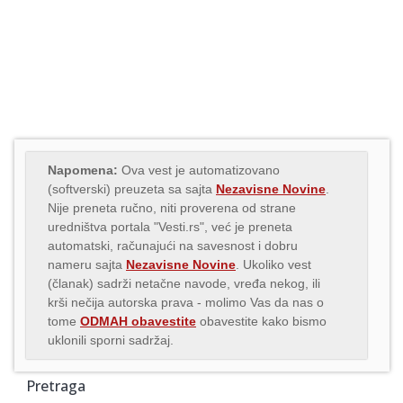
Napomena:
Ova vest je automatizovano
(softverski) preuzeta sa sajta
Nezavisne Novine
.
Nije preneta ručno, niti proverena od strane
uredništva portala "Vesti.rs", već je preneta
automatski, računajući na savesnost i dobru
nameru sajta
Nezavisne Novine
. Ukoliko vest
(članak) sadrži netačne navode, vređa nekog, ili
krši nečija autorska prava - molimo Vas da nas o
tome
ODMAH obavestite
obavestite kako bismo
uklonili sporni sadržaj.
Pretraga