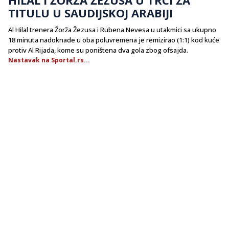
TITULU U SAUDIJSKOJ ARABIJI
Al Hilal trenera Žorža Žezusa i Rubena Nevesa u utakmici sa ukupno
18 minuta nadoknade u oba poluvremena je remizirao (1:1) kod kuće
protiv Al Rijada, kome su poništena dva gola zbog ofsajda.
Nastavak na Sportal.rs...