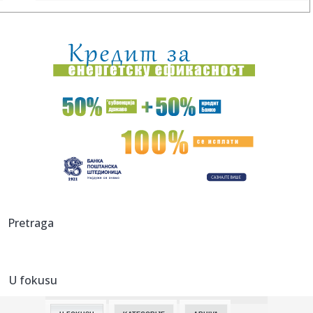
23:31:
U julu u Sloveniji prodato 12,4 posto više automobila
23:30:
Nada Obrić otvoreno o razvodima: Bivšima sam sve
ostavljala, a ...
23:21:
ZVEZDA SPREMA POJAČANJE: Igrač Real Madrida na korak
od Malog K...
23:21:
Izrael pravi plan bez Trampa
23:16:
Heroji sa Olimpa! Srbi sat vremena vodili borbu za život na
opas...
23:16:
Bruno Gimaraeš prešao iz Njukasla u Arsenal
Pretraga
23:16:
Drama se nastavlja: "Samo igračice koje su žene mogu u
WNBA, al...
U fokusu
23:06:
Jovanovića čeka ogroman posao – Teleoptik ponovo
poražen