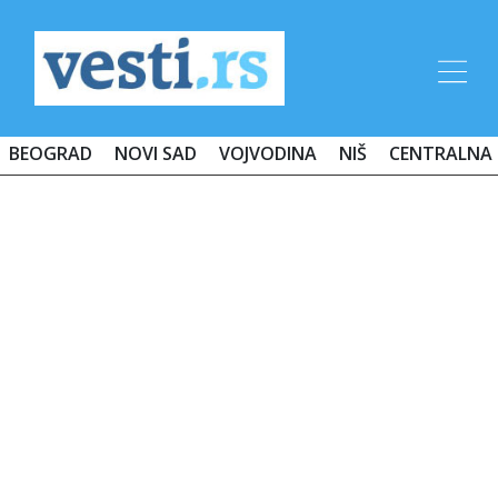
BEOGRAD
NOVI SAD
VOJVODINA
NIŠ
CENTRALNA 