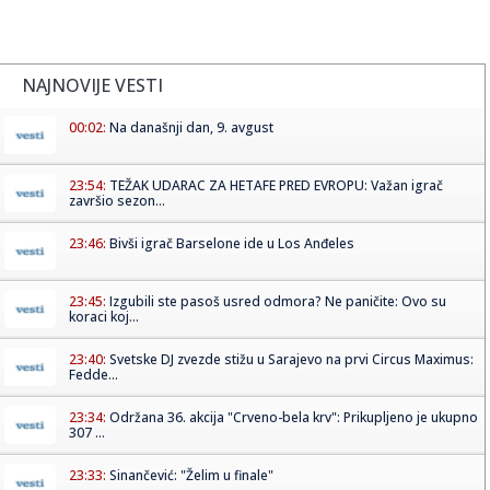
NAJNOVIJE VESTI
00:02:
Na današnji dan, 9. avgust
23:54:
TEŽAK UDARAC ZA HETAFE PRED EVROPU: Važan igrač
završio sezon...
23:46:
Bivši igrač Barselone ide u Los Anđeles
23:45:
Izgubili ste pasoš usred odmora? Ne paničite: Ovo su
koraci koj...
23:40:
Svetske DJ zvezde stižu u Sarajevo na prvi Circus Maximus:
Fedde...
23:34:
Održana 36. akcija "Crveno-bela krv": Prikupljeno je ukupno
307 ...
23:33:
Sinančević: "Želim u finale"