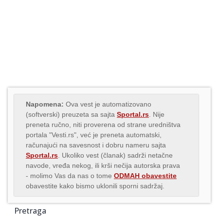
Napomena:
Ova vest je automatizovano
(softverski) preuzeta sa sajta
Sportal.rs
. Nije
preneta ručno, niti proverena od strane uredništva
portala "Vesti.rs", već je preneta automatski,
računajući na savesnost i dobru nameru sajta
Sportal.rs
. Ukoliko vest (članak) sadrži netačne
navode, vređa nekog, ili krši nečija autorska prava
- molimo Vas da nas o tome
ODMAH obavestite
obavestite kako bismo uklonili sporni sadržaj.
Pretraga