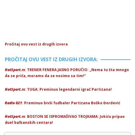
Pročitaj ovu vest iz drugih izvora
PROČITAJ OVU VEST IZ DRUGIH IZVORA:
HotSport.rs
: TRENER FENERA JASNO PORUČIO: „Nema tu šta mnogo
da se priča, moramo da se nosimo sa tim!“
HotSport.rs
: TUGA: Preminuo legendarni igrač Partizana!
Radio 021
: Preminuo bivši fudbaler Partizana Boško Đorđević
HotSport.rs
: BOSTON SE ISPROMAŠIVAO TROJKAMA: Jokiću pripao
duel balkanskih centara!