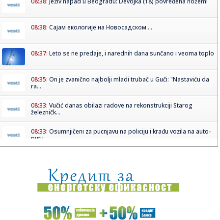
08:38:
Jeziv napad u Beogradu: Devojka (18) povređena nožem!
08:38:
Сајам екологије на Новосадском ...
08:37:
Leto se ne predaje, i narednih dana sunčano i veoma toplo
08:35:
On je zvanično najbolji mladi trubač u Guči: "Nastaviću da
ra...
08:33:
Vučić danas obilazi radove na rekonstrukciji Starog
železničk...
08:33:
Osumnjičeni za pucnjavu na policiju i krađu vozila na auto-
putu...
08:33:
VIDEO: Južnokorejska letelica snimila krater koji je raketa
Spac...
08:33:
Pitomi, tužni Dunav i vonj osušenog mulja: BBC u Bezdanu
08:30:
Autobus na sprat zapeo na trajektu za Korčulu, ljudi ga
tresli i...