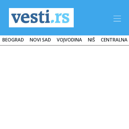
BEOGRAD
NOVI SAD
VOJVODINA
NIŠ
CENTRALNA 