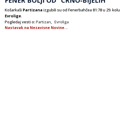
Košarkaši
Partizana
izgubili su od Fenerbahčea 81:78 u 29. kolu
Evrolige
.
Pogledaj vesti o:
Partizan
,
Evroliga
Nastavak na Nezavisne Novine...