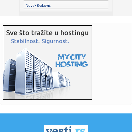
08:24:
Vučić danas obilazi radove na rekonstrukciji Starog
Novak Đoković
železničk...
08:24:
Žene optužene da se udaju za ruske vojnike kako bi dobile
odšt...
08:24:
Brutalno udarila protivnicu, pa zapalila mreže objavom:
"Privile...
08:18:
Republika Srpska bilježi pad inflacije, šta nas očekuje u
dalj...
08:18:
Fidan: Sporazum Turske, Pakistana i S. Arabije isti kao
NATO spor...
08:18:
Sombor: Deo Sombora 11. avgusta bez struje
08:18:
Od De Pola za Mesija – dirljiv trenutak u Majamiju VIDEO
08:13:
Požar i dalje gori u Deliblatskoj peščari, sprečeno da
zahvat...
08:12:
Mađarska zabranjuje divlje životinje u cirkusu