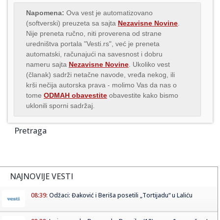
Napomena:
Ova vest je automatizovano
(softverski) preuzeta sa sajta
Nezavisne Novine
.
Nije preneta ručno, niti proverena od strane
uredništva portala "Vesti.rs", već je preneta
automatski, računajući na savesnost i dobru
nameru sajta
Nezavisne Novine
. Ukoliko vest
(članak) sadrži netačne navode, vređa nekog, ili
krši nečija autorska prava - molimo Vas da nas o
tome
ODMAH obavestite
obavestite kako bismo
uklonili sporni sadržaj.
Pretraga
NAJNOVIJE VESTI
08:39:
Odžaci: Đaković i Beriša posetili „Tortijadu“ u Laliću