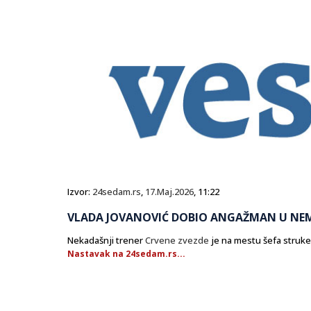
Izvor:
24sedam.rs
,
17.Maj.2026
, 11:22
VLADA JOVANOVIĆ DOBIO ANGAŽMAN U NE
Nekadašnji trener
Crvene zvezde
je na mestu šefa struke
Nastavak na 24sedam.rs...