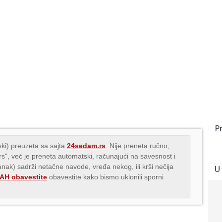
P
ki) preuzeta sa sajta
24sedam.rs
. Nije preneta ručno,
.rs", već je preneta automatski, računajući na savesnost i
lanak) sadrži netačne navode, vređa nekog, ili krši nečija
U
H obavestite
obavestite kako bismo uklonili sporni