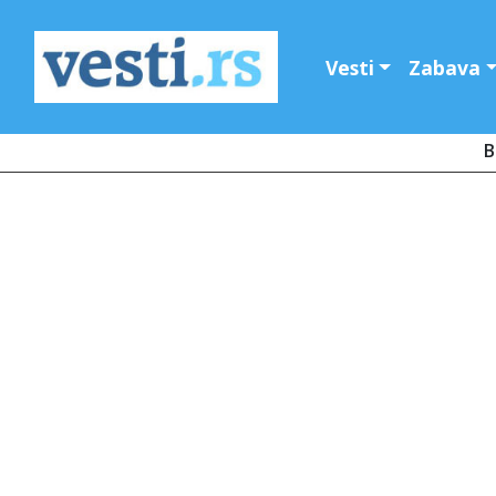
Vesti
Zabava
B