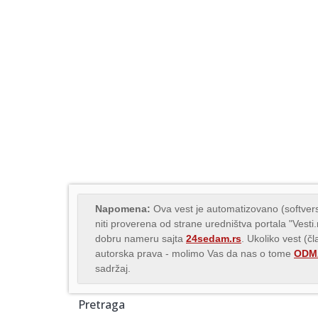
Napomena:
Ova vest je automatizovano (softvers
niti proverena od strane uredništva portala "Vesti
dobru nameru sajta
24sedam.rs
. Ukoliko vest (č
autorska prava - molimo Vas da nas o tome
ODMA
sadržaj.
Pretraga