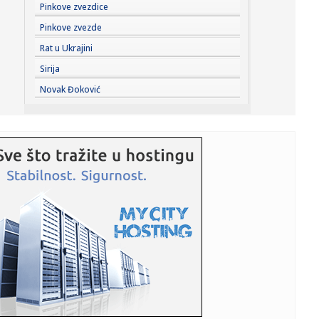
08:18:
Požari u Srbiji i dalje bukte; Evo gde je najteža situacija
Pinkove zvezdice
FOT...
Pinkove zvezde
08:16:
HETAFE SPREMA BOMBU PRED PARTIZAN: U Madrid stiže
Rat u Ukrajini
vezista plaće...
Sirija
08:14:
Изложба Наде Кажић „Врт за моју ...
Novak Đoković
08:13:
U Deliblatskoj peščari jutros bolja situacija, na Žaračkoj
pl...
08:12:
Kasnio sa igrom, pa napravio drugu gde ga igrači bizarno
kažnja...
08:11:
Vrelo od ranog jutra, a tek će da prži: RHMZ izdao hitno
upozor...
08:11:
Kineski obaveštajci: Evo ko stoji iza krize u Seuti
08:10:
Ovaj električni Nissan prešao je skoro 2.000 km sa jednim
rezer...
08:09:
Stigli gastarbajteri: Trubači, veselje i pune ulice – romska
n...