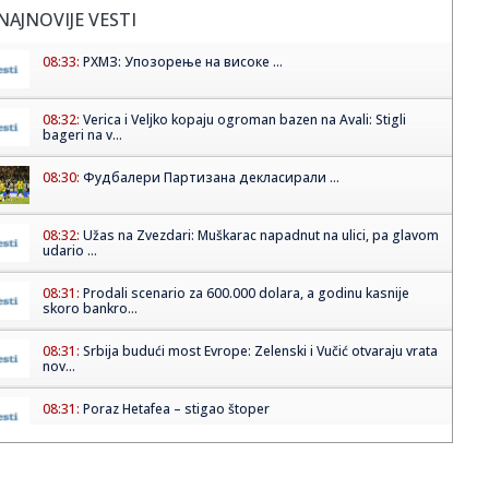
NAJNOVIJE VESTI
08:33:
РХМЗ: Упозорење на високе ...
08:32:
Verica i Veljko kopaju ogroman bazen na Avali: Stigli
bageri na v...
08:30:
Фудбалери Партизана декласирали ...
08:32:
Užas na Zvezdari: Muškarac napadnut na ulici, pa glavom
udario ...
08:31:
Prodali scenario za 600.000 dolara, a godinu kasnije
skoro bankro...
08:31:
Srbija budući most Evrope: Zelenski i Vučić otvaraju vrata
nov...
08:31:
Poraz Hetafea – stigao štoper
08:28:
Analitičar naklonjen blokaderima: "Vučić prvo ide na
parlament...