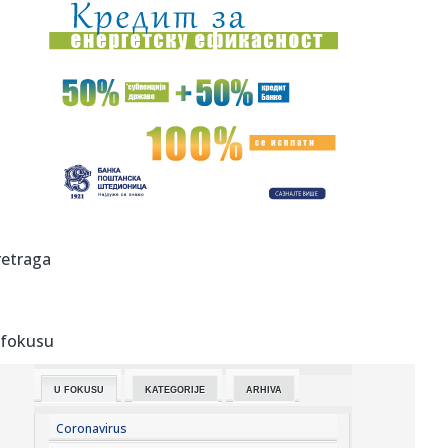
08:28:
Detalji drame Luke Dončića i Anamarije: Bivša ga udarila
gde n...
08:27:
Preokret u FIFA: Argentina javno podržala Infantina!
08:26:
Смањен бродски саобраћај кроз ...
08:25:
U većem delu Srbije bez restrikcija vode
08:24:
Радосне вести из Бетаније, Нови Сад ...
retraga
08:20:
Размена уџбеника у суботу, 8. ...
 fokusu
08:18:
Вучић: Људи разумеју колико је неко ...
U FOKUSU
KATEGORIJE
ARHIVA
08:18:
Partizan na skeneru B92.sport: Sekov u poželjnom paketu
– Kost...
Coronavirus