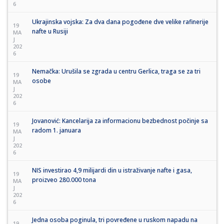
6
Ukrajinska vojska: Za dva dana pogođene dve velike rafinerije
19
nafte u Rusiji
MA
J
202
6
Nemačka: Urušila se zgrada u centru Gerlica, traga se za tri
19
osobe
MA
J
202
6
Jovanović: Kancelarija za informacionu bezbednost počinje sa
19
radom 1. januara
MA
J
202
6
NIS investirao 4,9 milijardi din u istraživanje nafte i gasa,
19
proizveo 280.000 tona
MA
J
202
6
Jedna osoba poginula, tri povređene u ruskom napadu na
19