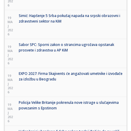
202
6
Simić: Hapšenje 5 Srba pokušaj napada na srpski obrazovni i
19
zdravstveni sektor na KiM
MA
J
202
6
Sabor SPC: Sporni zakon o strancima ugrožava opstanak
19
prosvete i zdravstva u AP KiM
MA
J
202
6
EXPO 2027: Firma Skajivents će angažovati umetnike i izvođače
19
za izložbu u Beogradu
MA
J
202
6
Policija Velike Britanije pokrenula nove istrage u slučajevima
19
povezanim s Epstinom
MA
J
202
6