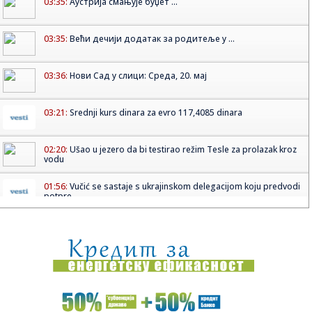
03:35:
Аустрија смањује буџет ...
03:35:
Већи дечији додатак за родитеље у ...
03:36:
Нови Сад у слици: Среда, 20. мај
03:21:
Srednji kurs dinara za evro 117,4085 dinara
02:20:
Ušao u jezero da bi testirao režim Tesle za prolazak kroz
vodu
01:56:
Vučić se sastaje s ukrajinskom delegacijom koju predvodi
potpre...
01:17:
VIDEO: 2022 Škoda Octavia Mk4 2.0 TDI 150 KS DSG7
01:07:
Dogodilo se na današnji datum, 21. maj
00:45:
Poznata sudbija Entonija Dejvisa: Vizardsi odlučili šta će sa
...