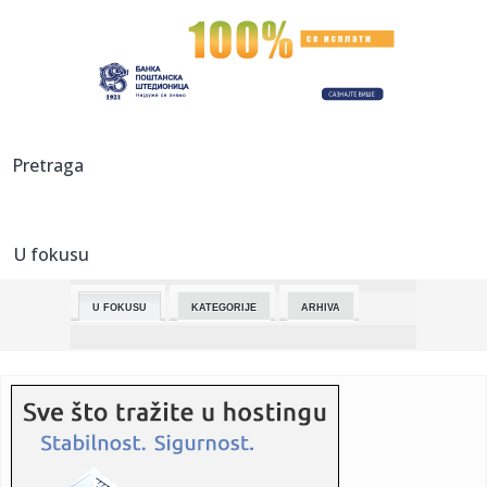
00:41:
Promenljivo vreme, smena sunca i oblaka
00:30:
PIO fond oborio rekord! Penzije skočile na 485 evra, država
u p...
00:28:
Kia K4 Sportswagon
Pretraga
00:17:
Saslušan muškarac koji je majci pretio ubistvom! Horor kod
Šap...
U fokusu
23:55:
Ludnica za Ekspo 2027! Više od 5.000 ljudi pohrlilo da bude
deo ...
U FOKUSU
KATEGORIJE
ARHIVA
23:51:
Bratina: Kineska kultura predstavlja važan most saradnje i
povez...
23:48:
DŽABARI SVE OZBILJNIJI U DRESU HUVENTUDA: Peti Mils
odigrao neve...
23:43:
Jevtić: Hapšenja u Gračanici presedan i pokušaj Kurtija da
po...