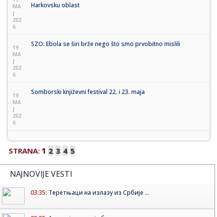
Harkovsku oblast
MA
J
202
6
SZO: Ebola se širi brže nego što smo prvobitno mislili
19
MA
J
202
6
Somborski književni festival 22. i 23. maja
19
MA
J
202
6
STRANA:
1
2
3
4
5
NAJNOVIJE VESTI
03:35:
Теретњаци на излазу из Србије ...