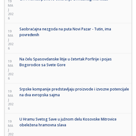
19
MA
J
202
6
Saobraćajna nezgoda na puta Novi Pazar - Tutin, ima
19
povređenih
MA
J
202
6
Na čelu Spasovdanske litije u četvrtak Porfirije i pojas
19
Bogorodice sa Svete Gore
MA
J
202
6
Srpske kompanije predstavljaju proizvode i izvozne potencijale
19
na dva evropska sajma
MA
J
202
6
U Hramu Svetog Save u južnom delu Kosovske Mitrovice
19
obeležena hramovna slava
MA
J
202