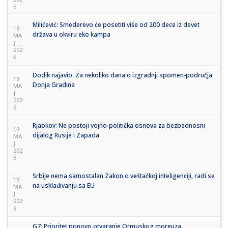
6
Milićević: Smederevo će posetiti više od 200 dece iz devet
19
država u okviru eko kampa
MA
J
202
6
Dodik najavio: Za nekoliko dana o izgradnji spomen-područja
19
Donja Gradina
MA
J
202
6
Rjabkov: Ne postoji vojno-politička osnova za bezbednosni
19
dijalog Rusije i Zapada
MA
J
202
6
Srbije nema samostalan Zakon o veštačkoj inteligenciji, radi se
19
na usklađivanju sa EU
MA
J
202
6
G7: Prioritet ponovo otvaranje Ormuskog moreuza