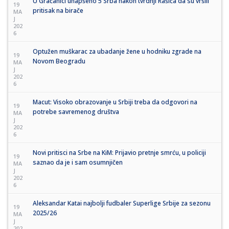
U Gračanici uhapšeno 5 Srba nakon tvrdnji Rašića da su vršili
19
pritisak na birače
MA
J
202
6
Optužen muškarac za ubadanje žene u hodniku zgrade na
19
Novom Beogradu
MA
J
202
6
Macut: Visoko obrazovanje u Srbiji treba da odgovori na
19
potrebe savremenog društva
MA
J
202
6
Novi pritisci na Srbe na KiM: Prijavio pretnje smrću, u policiji
19
saznao da je i sam osumnjičen
MA
J
202
6
Aleksandar Katai najbolji fudbaler Superlige Srbije za sezonu
19
2025/26
MA
J
202