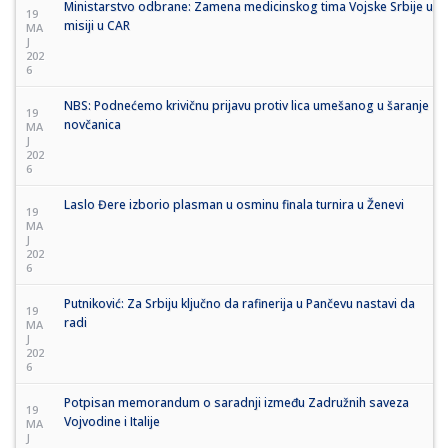
Ministarstvo odbrane: Zamena medicinskog tima Vojske Srbije u
19
misiji u CAR
MA
J
202
6
NBS: Podnećemo krivičnu prijavu protiv lica umešanog u šaranje
19
novčanica
MA
J
202
6
Laslo Đere izborio plasman u osminu finala turnira u Ženevi
19
MA
J
202
6
Putniković: Za Srbiju ključno da rafinerija u Pančevu nastavi da
19
radi
MA
J
202
6
Potpisan memorandum o saradnji između Zadružnih saveza
19
Vojvodine i Italije
MA
J