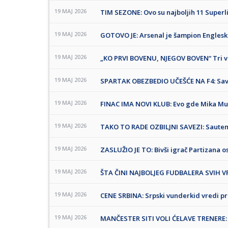
19 MAJ 2026
TIM SEZONE: Ovo su najboljih 11 Superli
19 MAJ 2026
GOTOVO JE: Arsenal je šampion Englesk
19 MAJ 2026
„KO PRVI BOVENU, NJEGOV BOVEN“ Tri vel
19 MAJ 2026
SPARTAK OBEZBEDIO UČEŠĆE NA F4: Savlada
19 MAJ 2026
FINAC IMA NOVI KLUB: Evo gde Mika Mur
19 MAJ 2026
TAKO TO RADE OZBILJNI SAVEZI: Sautemp
19 MAJ 2026
ZASLUŽIO JE TO: Bivši igrač Partizana o
19 MAJ 2026
ŠTA ČINI NAJBOLJEG FUDBALERA SVIH VREM
19 MAJ 2026
CENE SRBINA: Srpski vunderkid vredi p
19 MAJ 2026
MANČESTER SITI VOLI ĆELAVE TRENERE: 