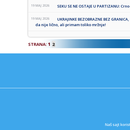
19 MAJ 2026
SEKU SE NE OSTAJE U PARTIZANU: Crno-be
19 MAJ 2026
UKRAJINKE BEZOBRAZNE BEZ GRANICA,
da nije lično, ali primam toliko mržnje!
STRANA:
1
2
Naš sajt koris