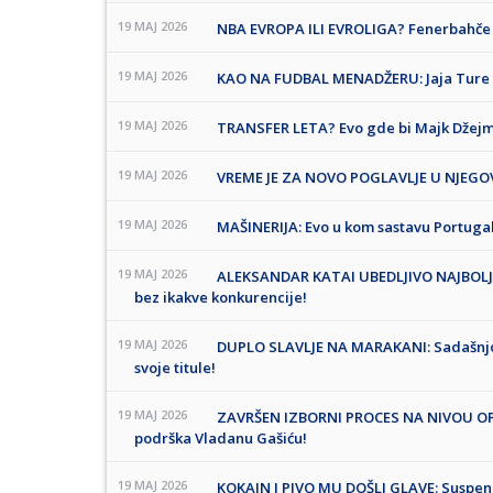
19 MAJ 2026
NBA EVROPA ILI EVROLIGA? Fenerbahče
19 MAJ 2026
KAO NA FUDBAL MENADŽERU: Jaja Ture 
19 MAJ 2026
TRANSFER LETA? Evo gde bi Majk Džejms
19 MAJ 2026
VREME JE ZA NOVO POGLAVLJE U NJEGOVOJ
19 MAJ 2026
MAŠINERIJA: Evo u kom sastavu Portugal
19 MAJ 2026
ALEKSANDAR KATAI UBEDLJIVO NAJBOLJI
bez ikakve konkurencije!
19 MAJ 2026
DUPLO SLAVLJE NA MARAKANI: Sadašnjos
svoje titule!
19 MAJ 2026
ZAVRŠEN IZBORNI PROCES NA NIVOU OP
podrška Vladanu Gašiću!
19 MAJ 2026
KOKAIN I PIVO MU DOŠLI GLAVE: Suspend