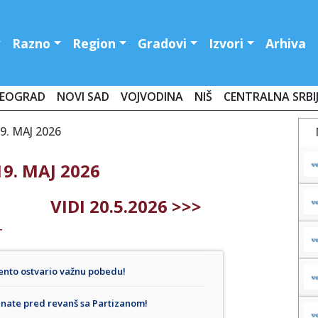
Razno
Region
Gradovi
Izvori
Arhiva
EOGRAD
NOVI SAD
VOJVODINA
NIŠ
CENTRALNA SRBI
. MAJ 2026
9. MAJ 2026
VIDI 20.5.2026 >>>
T
to ostvario važnu pobedu!
nate pred revanš sa Partizanom!