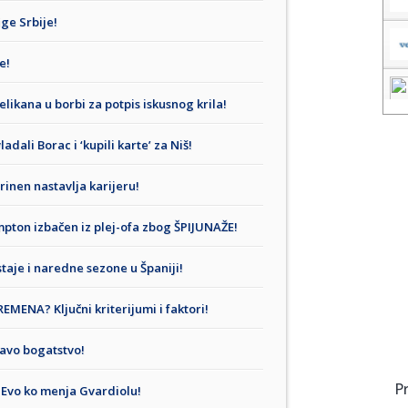
ge Srbije!
e!
ikana u borbi za potpis iskusnog krila!
li Borac i ‘kupili karte’ za Niš!
inen nastavlja karijeru!
ton izbačen iz plej-ofa zbog ŠPIJUNAŽE!
staje i naredne sezone u Španiji!
ENA? Ključni kriterijumi i faktori!
ravo bogatstvo!
P
Evo ko menja Gvardiolu!