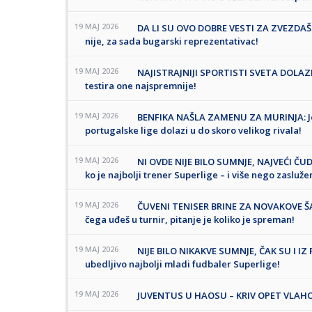
19 MAJ 2026
DA LI SU OVO DOBRE VESTI ZA ZVEZDAŠE?
nije, za sada bugarski reprezentativac!
19 MAJ 2026
NAJISTRAJNIJI SPORTISTI SVETA DOLAZ
testira one najspremnije!
19 MAJ 2026
BENFIKA NAŠLA ZAMENU ZA MURINJA: Jedan
portugalske lige dolazi u do skoro velikog rivala!
19 MAJ 2026
NI OVDE NIJE BILO SUMNJE, NAJVEĆI Č
ko je najbolji trener Superlige – i više nego zasluže
19 MAJ 2026
ČUVENI TENISER BRINE ZA NOVAKOVE ŠA
čega uđeš u turnir, pitanje je koliko je spreman!
19 MAJ 2026
NIJE BILO NIKAKVE SUMNJE, ČAK SU I IZ
ubedljivo najbolji mladi fudbaler Superlige!
19 MAJ 2026
JUVENTUS U HAOSU – KRIV OPET VLAHOVI