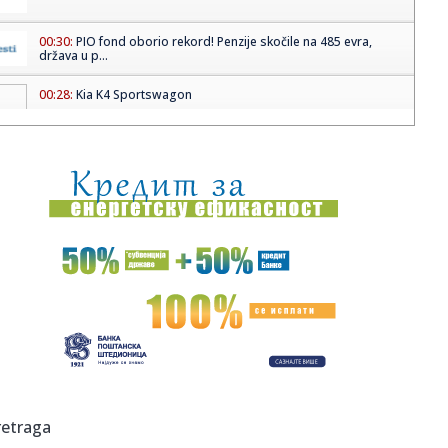
00:30:
PIO fond oborio rekord! Penzije skočile na 485 evra,
država u p...
00:28:
Kia K4 Sportswagon
00:17:
Saslušan muškarac koji je majci pretio ubistvom! Horor
kod Šap...
23:55:
Ludnica za Ekspo 2027! Više od 5.000 ljudi pohrlilo da
bude deo ...
23:51:
Bratina: Kineska kultura predstavlja važan most saradnje i
povez...
23:48:
DŽABARI SVE OZBILJNIJI U DRESU HUVENTUDA: Peti Mils
odigrao neve...
23:43:
Jevtić: Hapšenja u Gračanici presedan i pokušaj Kurtija da
po...
23:42:
Selena ruši Diznijev imidž? Sprema film od četiri sata pun
retraga
eks...