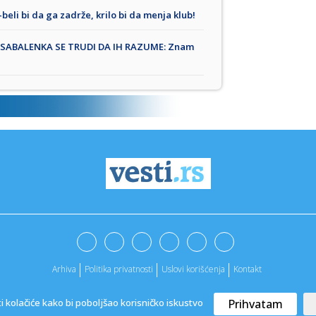
li bi da ga zadrže, krilo bi da menja klub!
 SABALENKA SE TRUDI DA IH RAZUME: Znam
Arhiva
Politika privatnosti
Uslovi korišćenja
Kontakt
ti kolačiće kako bi poboljšao korisničko iskustvo
Prihvatam
@2022. -
Vesti
|
Marketing agencija
ApaOne