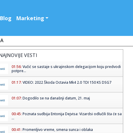
Blog
Marketing
JA
NAJNOVIJE VESTI
01:56:
Vučić se sastaje s ukrajinskom delegacijom koju predvodi
potpre...
01:17:
VIDEO: 2022 Škoda Octavia Mk4 2.0 TDI 150 KS DSG7
01:07:
Dogodilo se na današnji datum, 21. maj
00:45:
Poznata sudbija Entonija Dejvisa: Vizardsi odlučili šta će sa
...
00:41:
Promenljivo vreme, smena sunca i oblaka