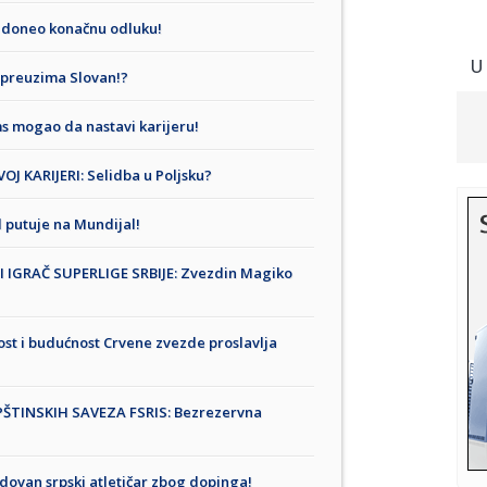
 doneo konačnu odluku!
U
preuzima Slovan!?
 mogao da nastavi karijeru!
 KARIJERI: Selidba u Poljsku?
 putuje na Mundijal!
 IGRAČ SUPERLIGE SRBIJE: Zvezdin Magiko
t i budućnost Crvene zvezde proslavlja
ŠTINSKIH SAVEZA FSRIS: Bezrezervna
ovan srpski atletičar zbog dopinga!