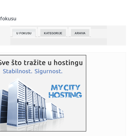
23:42:
Emeri doktorirao Ligu Evrope: Aston Vila sa 3:0 razbila
Frajburg
 fokusu
23:42:
Prevarant iz BiH optužio sud da mu je “uništio život”
U FOKUSU
KATEGORIJE
ARHIVA
23:42:
Jednostavna tehnika naučnika s Harvarda usporava puls i
snižava...
23:42:
Jagode će biti duplo krupnije: U maju im dodajte jedan
sastojak
23:42:
Narodna skupština RS usvojila izmjene Zakona o pravima
boraca
23:42:
Najveće banke Bliskog istoka i Afrike: Gigant iz Emirata
prestig...
23:42:
Brutalni kineski rat cenama se preselio u Evropu
23:40:
Zukorlić pokrenuo novi talas političke komunikacije: Sat i
po o...
23:30:
Kuba grmi posle optužnice protiv Kastra: "Sramna