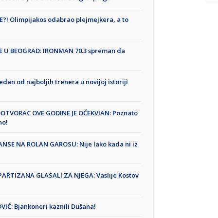
! Olimpijakos odabrao plejmejkera, a to
E U BEOGRAD: IRONMAN 70.3 spreman da
 od najboljih trenera u novijoj istoriji
UDOTVORAC OVE GODINE JE OČEKVIAN: Poznato
no!
NSE NA ROLAN GAROSU: Nije lako kada ni iz
 PARTIZANA GLASALI ZA NJEGA: Vaslije Kostov
Ć: Bjankoneri kaznili Dušana!