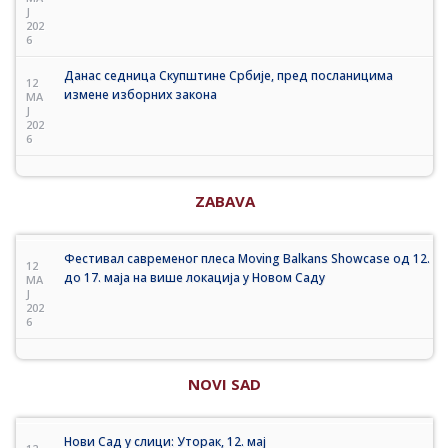
J
202
6
Данас седница Скупштине Србије, пред посланицима
12
измене изборних закона
MA
J
202
6
ZABAVA
Фестивал савременог плеса Moving Balkans Showcase од 12.
12
до 17. маја на више локација у Новом Саду
MA
J
202
6
NOVI SAD
Нови Сад у слици: Уторак, 12. мај