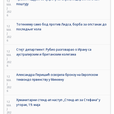
12
поштују
MA
J
202
6
Тотенхему само бод против Лидса, борба за опстанак до
12
последњег кола
MA
J
202
6
Стејт департмент: Рубио разговарао о Ирану са
12
аустралијским и британским колегама
MA
J
202
6
Александра Перишић освојила бронзу на Европском
12
теквондо првенству у Минхену
MA
J
202
6
Хуманитарни стенд-ап наступ „Стенд-ап за Стефана“ у
12
уторак, 19. маја
MA
J
202