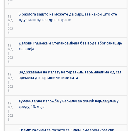
6
5 разлога зашто не можете да смршате након што сте
12
одустали од нездраве хране
MA
J
202
6
Делови Руменке и Степановићева без воде због санације
12
хаварија
MA
J
202
6
Задржавања на излазу на теретним терминалима од сат
12
времена до највише четири сата
MA
J
202
6
Хуманитарна изложба у Беочину за помоћ најмлађима у
12
среду, 13. маја
MA
J
202
6
Трамп: Радујем се сусрету са Сијем, лидером кога сви