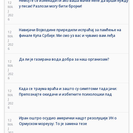
Немојте се изненадити ако ваша мачке неће да врши нужду
12
у песак! Разлози могу бити бројни!
MA
J
202
6
Навијачи Војводине приредили испраћај за памћење на
12
финале Купа Србије: Ми смо уз вас и чувамо вам леђа
MA
J
202
6
Да ли је газирана вода добра за наш организам?
12
MA
J
202
6
Када се траума враћа и зашто су симптоми тада јачи:
12
Препознајте окидаче и избегните психолошки пад
MA
J
202
6
Иран оштро осудио амерички нацрт резолуције УН о
12
Ормуском мореузу: То је замена тезе
MA
J
202