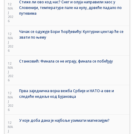
Стиже ли ово код нас? Снег и олуја направили хаос у
12
Словенији, температуре пале на нулу, дрвеће падало по
MA
J
путевима
202
6
Чачак се одужује Бори Ђорђевићу: Културни центар ће се
12
звати по њему
MA
J
202
6
Станковић: Финала се не играју, финала се побеђују
12
MA
J
202
6
Прва заједничка војна вежба Србије и НАТО-а ове и
12
следеће недеље код Бујановца
MA
J
202
6
У које доба дана је најбоље узимати магнезијум?
12
MA
J