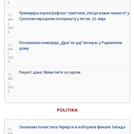
6
Премијера кореографског триптиха „Негде изван планета“ у
12
Српском народном позоришту у петак, 22. маја
MA
J
202
6
Позоришна комедија „Држ’ не дај“ вечерас у Радничком
12
дому
MA
J
202
6
Рецепт дана: Мини пите са сиром
12
MA
J
202
6
POLITIKA
Оклахома почистила Лејкерсе и изборила финале Запада
12
MA