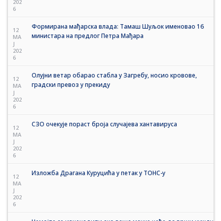
202
6
Формирана мађарска влада: Тамаш Шуљок именовао 16
12
министара на предлог Петра Мађара
MA
J
202
6
Олујни ветар обарао стабла у Загребу, носио кровове,
12
градски превоз у прекиду
MA
J
202
6
СЗО очекује пораст броја случајева хантавируса
12
MA
J
202
6
Изложба Драгана Куруцића у петак у ТОНС-у
12
MA
J
202
6