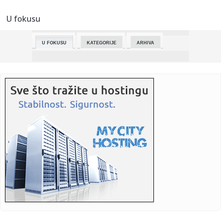
reakcije jutj...
U fokusu
00:01:
DEJAN STANKOVIĆ NIKADA EMOTIVNIJI: Trener crveno-belih
prepun sr...
U FOKUSU
KATEGORIJE
ARHIVA
00:00:
Stanković jedva zadržao suze: Puno mi je srce, hvala
momcima, k...
23:57:
POGLEDAJTE KAKO JE ZVEZDA OSVOJILA ŠESTU VEZANU
DUPLU KRUNU: Evo...
23:55:
ZAKUVALO SE NA TERENU U LOZNICI NAKON POBEDE
ZVEZDE: Umalo velika...
23:49:
Valensija od 0:2 do 3:2 - PAO ne ide na F4 Evrolige!
23:47:
Oprez! Veoma hladna noć pred nama - preti nam mraz!
23:41:
Vojvodina poražena u finalu Kupa nakon izvođenja penala
23:41:
ALFA I OMEGA, APSOLUTNI GOSPODAR I VLADAR SRPSKOG
FUDBALA: Crvena...