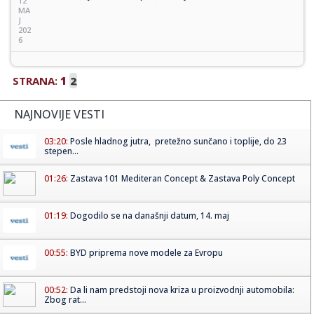
12
MA
J
202
6
STRANA:
1
2
NAJNOVIJE VESTI
03:20:
Posle hladnog jutra, pretežno sunčano i toplije, do 23
stepen...
01:26:
Zastava 101 Mediteran Concept & Zastava Poly Concept
01:19:
Dogodilo se na današnji datum, 14. maj
00:55:
BYD priprema nove modele za Evropu
00:52:
Da li nam predstoji nova kriza u proizvodnji automobila:
Zbog rat...