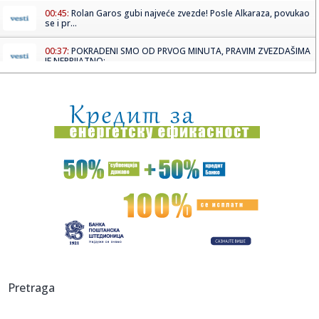
00:45:
Rolan Garos gubi najveće zvezde! Posle Alkaraza, povukao
se i pr...
00:37:
POKRADENI SMO OD PRVOG MINUTA, PRAVIM ZVEZDAŠIMA
JE NEPRIJATNO: ...
00:31:
Užas u Mileševu: Beba stara dve nedelje donesena u Dom
zdravlja...
00:21:
Tanjga grmi na Pavla Ilića: Potkradani smo od prvog
minuta, prav...
00:18:
Horor u Nemačkoj! Pedijatar optužen za 130 monstruoznih
dela na...
00:14:
Bioskopski repertoari, 14-20. maj 2026.
00:10:
BRANKO ODVEO VALENSIJU NA FAJNAL-FOR: Panatinaikos
se ugasio u Ro...
00:05:
Rodrigao i Mateus "ukrali" trofej Vojvodini! Hajlajtsi
Pretraga
Zvezdinog ...
00:04:
BAKA PRASE IZGUBIO MILIONE ZBOG CRVENE ZVEZDE: Prve