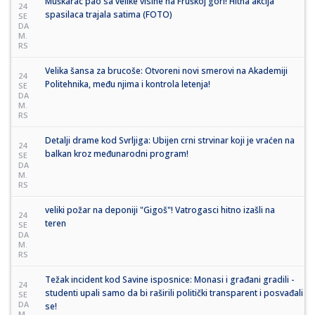
Muškarac pao sa velike visine na Fruškoj gori! Hitna akcija
24
spasilaca trajala satima (FOTO)
SE
DA
M.
RS
Velika šansa za brucoše: Otvoreni novi smerovi na Akademiji
24
Politehnika, među njima i kontrola letenja!
SE
DA
M.
RS
Detalji drame kod Svrljiga: Ubijen crni strvinar koji je vraćen na
24
balkan kroz međunarodni program!
SE
DA
M.
RS
veliki požar na deponiji "Gigoš"! Vatrogasci hitno izašli na
24
teren
SE
DA
M.
RS
Težak incident kod Savine isposnice: Monasi i građani gradili -
24
studenti upali samo da bi raširili politički transparent i posvađali
SE
DA
se!
M.