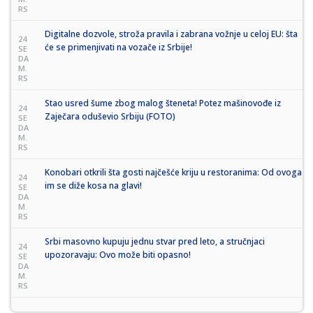
RS
Digitalne dozvole, stroža pravila i zabrana vožnje u celoj EU: šta
24
će se primenjivati na vozače iz Srbije!
SE
DA
M.
RS
Stao usred šume zbog malog šteneta! Potez mašinovođe iz
24
Zaječara oduševio Srbiju (FOTO)
SE
DA
M.
RS
Konobari otkrili šta gosti najčešće kriju u restoranima: Od ovoga
24
im se diže kosa na glavi!
SE
DA
M.
RS
Srbi masovno kupuju jednu stvar pred leto, a stručnjaci
24
upozoravaju: Ovo može biti opasno!
SE
DA
M.
RS