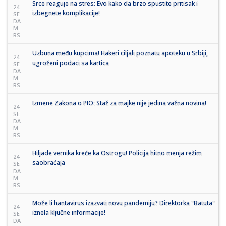
Srce reaguje na stres: Evo kako da brzo spustite pritisak i
24
izbegnete komplikacije!
SE
DA
M.
RS
Uzbuna među kupcima! Hakeri ciljali poznatu apoteku u Srbiji,
24
ugroženi podaci sa kartica
SE
DA
M.
RS
Izmene Zakona o PIO: Staž za majke nije jedina važna novina!
24
SE
DA
M.
RS
Hiljade vernika kreće ka Ostrogu! Policija hitno menja režim
24
saobraćaja
SE
DA
M.
RS
Može li hantavirus izazvati novu pandemiju? Direktorka "Batuta"
24
iznela ključne informacije!
SE
DA