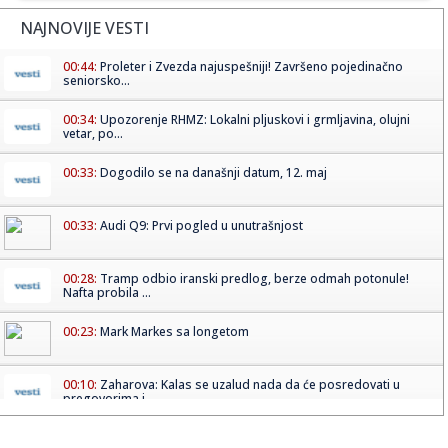
NAJNOVIJE VESTI
00:44:
Proleter i Zvezda najuspešniji! Završeno pojedinačno
seniorsko...
00:34:
Upozorenje RHMZ: Lokalni pljuskovi i grmljavina, olujni
vetar, po...
00:33:
Dogodilo se na današnji datum, 12. maj
00:33:
Audi Q9: Prvi pogled u unutrašnjost
00:28:
Tramp odbio iranski predlog, berze odmah potonule!
Nafta probila ...
00:23:
Mark Markes sa longetom
00:10:
Zaharova: Kalas se uzalud nada da će posredovati u
pregovorima i...
00:00:
Stravična eksplozija gasa u Brazilu! Kuće sravnjene, ljudi