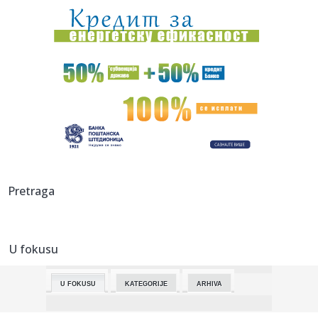
lete...
23:52:
Kineski automobili osvajaju Italiju – svako osmo novo
vozilo st...
23:52:
NBA SVET U ŠOKU: Milvoki spreman da pusti Janisa,
sprema se trej...
23:51:
Srpski bokseri spremni za "Beogradskog pobednika"
23:48:
Ove navike uništavaju bubrege i bešiku
23:43:
Kreće sanacija Pelješkog mosta, otkrivene pukotine na
Pretraga
stubovima
23:43:
Japanska Softbanka razmatra ulaganje u veliki AI data
centar u Fr...
U fokusu
23:40:
Željko J. iz BiH izazvao skandal na švajcarskom sudu,
vrijeđao...
U FOKUSU
KATEGORIJE
ARHIVA
23:40:
Američka podmornica sa balističkim raketama u luci
Gibraltar