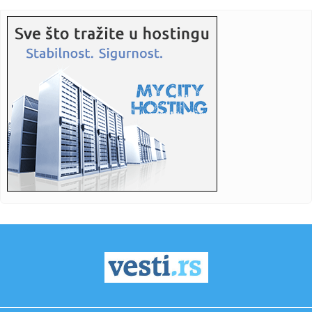
23:40:
Porodici iz Srbije sude zbog izrabljivanja čistačica u
luksuzno...
23:40:
Dvije osobe poginule u padu malog aviona u Francuskoj
23:38:
Sveti arhijerejski sabor SPC u sredu i četvrtak u hramu
Svetog S...
23:38:
Mađar traži hitan izveštaj od odlazeće Orbanove vlade o
svim ...
23:30:
Asmin razvezao jezik o finalu "Elite 9": U julu ću oduvati i
Sta...
23:27:
London dobija muzej posvećen Beatlesima na krovu gdje
su održal...
23:21:
Fronteks digao uzbunu zbog Ukrajine! Strahuju da će
oružje prep...
23:20:
WSJ: Ujedinjeni Arapski Emirati tajno izveli vojne udare na
Iran
23:17:
U Novom Sadu počela trodnevna radionica Republičkog