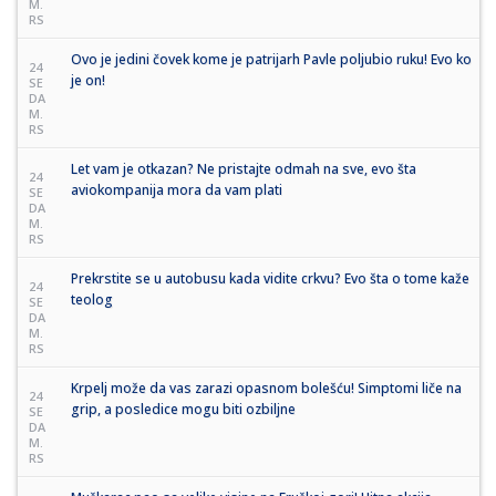
M.
RS
Ovo je jedini čovek kome je patrijarh Pavle poljubio ruku! Evo ko
24
je on!
SE
DA
M.
RS
Let vam je otkazan? Ne pristajte odmah na sve, evo šta
24
aviokompanija mora da vam plati
SE
DA
M.
RS
Prekrstite se u autobusu kada vidite crkvu? Evo šta o tome kaže
24
teolog
SE
DA
M.
RS
Krpelj može da vas zarazi opasnom bolešću! Simptomi liče na
24
grip, a posledice mogu biti ozbiljne
SE
DA
M.
RS