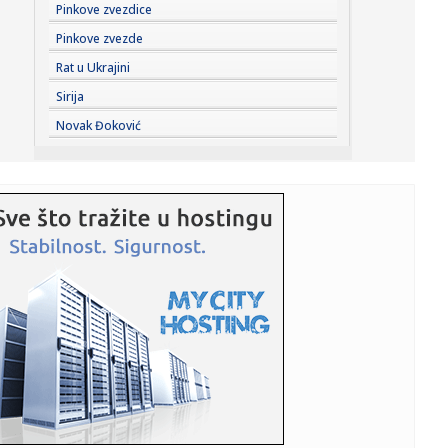
23:59:
U predgrađu Damaska podignut autobus u vazduh, dve
Pinkove zvezdice
osobe poginul...
Pinkove zvezde
23:55:
ROMAŠČENKO POSLE POTOPA U HUMSKOJ: Jedna stvar
Rat u Ukrajini
posebno ga je ra...
Sirija
23:54:
Aleksić: "Nemamo čega da se plašimo u Kazahstanu"
Novak Đoković
VIDEO
23:48:
Trener Tobola: "Hteli smo da Partizan napada po krilu"
23:47:
Škoda Peaq u serijskoj proizvodnji
23:44:
"Mesi bi bio Pikaso" VIDEO
23:41:
Marinović nakon pobjede: Zaslužili smo još koji gol, ali
svaka...
23:41:
Može li ljetna avantura ipak nekako prerasti u ozbiljnu
vezu?
23:38:
Partizan demolirao Tobol, Ilić konačno zadovoljan: Na
momente j...