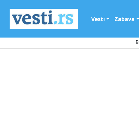
Vesti
Zabava
B