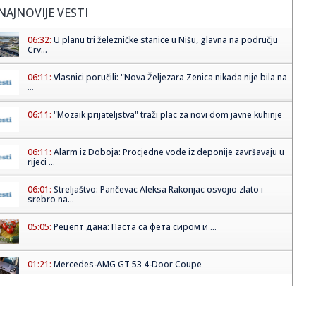
NAJNOVIJE VESTI
06:32:
U planu tri železničke stanice u Nišu, glavna na području
Crv...
06:11:
Vlasnici poručili: "Nova Željezara Zenica nikada nije bila na
...
06:11:
"Mozaik prijateljstva" traži plac za novi dom javne kuhinje
06:11:
Alarm iz Doboja: Procjedne vode iz deponije završavaju u
rijeci ...
06:01:
Streljaštvo: Pančevac Aleksa Rakonjac osvojio zlato i
srebro na...
05:05:
Рецепт дана: Паста са фета сиром и ...
01:21:
Mercedes-AMG GT 53 4-Door Coupe
00:44:
Dogodilo se na današnji datum, 7. avgust