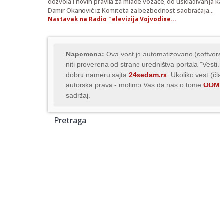
dozvola i novih pravila za mlade vozače, do usklađivanja k
Damir Okanović iz Komiteta za bezbednost saobraćaja...
Nastavak na Radio Televizija Vojvodine...
Napomena:
Ova vest je automatizovano (softvers
niti proverena od strane uredništva portala "Vesti
dobru nameru sajta
24sedam.rs
. Ukoliko vest (č
autorska prava - molimo Vas da nas o tome
ODMA
sadržaj.
Pretraga