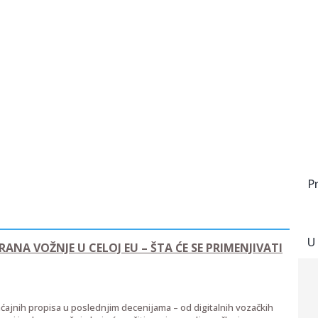
P
U
ANA VOŽNJE U CELOJ EU – ŠTA ĆE SE PRIMENJIVATI
ćajnih propisa u poslednjim decenijama – od digitalnih vozačkih