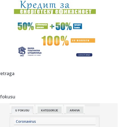
00:44:
Zvezda nastavlja tradiciju, opet časti najmlađe navijače
(FOTO...
00:34:
Nissan Qashqai e-Power prešao 1980 km s jednim
rezervoarom goriv...
00:29:
Evropa gori! Još jedan toplotni talas, cela Italija pod
crvenim ...
00:16:
Zelenski smenio ambasadore u još četiri države
00:09:
Humska konačno videla konkretan Partizan! Pogledajte
retraga
hajlajtse p...
00:05:
Roganović ne pomišlja na opuštanje: Uvek ima mesta za
napredak...
 fokusu
00:04:
Vukotić ne zna ko je Baba: "Vidim da ga svi hvale"
U FOKUSU
KATEGORIJE
ARHIVA
00:01:
Na današnji dan, 7. avgust
Coronavirus