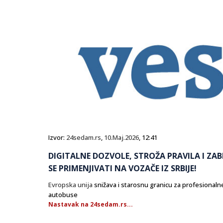
Izvor:
24sedam.rs
,
10.Maj.2026
, 12:41
DIGITALNE DOZVOLE, STROŽA PRAVILA I ZAB
SE PRIMENJIVATI NA VOZAČE IZ SRBIJE!
Evropska unija
snižava i starosnu granicu za profesionaln
autobuse
Nastavak na 24sedam.rs...