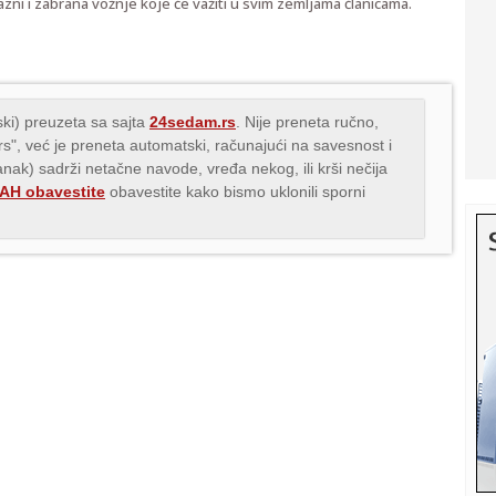
azni i zabrana vožnje koje će važiti u svim zemljama članicama.
ki) preuzeta sa sajta
24sedam.rs
. Nije preneta ručno,
.rs", već je preneta automatski, računajući na savesnost i
lanak) sadrži netačne navode, vređa nekog, ili krši nečija
H obavestite
obavestite kako bismo uklonili sporni