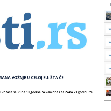
RANA VOŽNJE U CELOJ EU: ŠTA ĆE
e vozače sa 21 na 18 godina za kamione i sa 24 na 21 godinu za