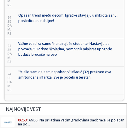
M.
RS
Opasan trend među decom: Igračke stavljaju u mikrotalasnu,
24
posledice su ozbiljne!
SE
DA
M.
RS
Važne vesti za samofinansirajuće studente: Nastavlja se
24
povraćaj 50 odsto školarina, pomoćnik ministra upozorio
SE
DA
buduće brucoše na ovo
M.
RS
"Mislio sam da sam nepobediv" Mladić (32) preživeo dva
24
smrtonosna infarkta: Sve je počelo u teretani
SE
DA
M.
RS
NAJNOVIJE VESTI
06:53:
AMSS: Na prilazima većim gradovima saobraćaj je pojačan
na po...