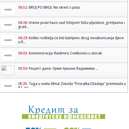
06:52:
BROJ PO BROJ: Ne skreći s puta
06:36:
Vreme pravi haos nad Srbijom! Stižu pljuskovi, grmljavina i
grad...
06:29:
Koliko roditelja će biti kažnjeno zbog nevakcinisanja djece
u R...
06:03:
Komemoracija Vladimiru Cvetkoviću u utorak
05:50:
Рецепт дана: Урме пуњене бадемима ...
05:35:
Tuga u svetu filma! Zvezda "Povratka Džedaja" preminula u
82. go...
05:09:
Isporuka posuda za izdvajanje sekundarnih sirovina
stanovništvu ...
04:47:
Zoltan Bičkei dobitnik je ovogodišnje nagrade „Herceg
Jano...