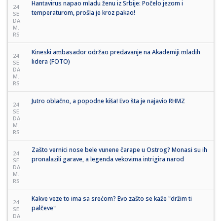
Hantavirus napao mladu ženu iz Srbije: Počelo jezom i
24
temperaturom, prošla je kroz pakao!
SE
DA
M.
RS
Kineski ambasador održao predavanje na Akademiji mladih
24
lidera (FOTO)
SE
DA
M.
RS
Jutro oblačno, a popodne kiša! Evo šta je najavio RHMZ
24
SE
DA
M.
RS
Zašto vernici nose bele vunene čarape u Ostrog? Monasi su ih
24
pronalazili garave, a legenda vekovima intrigira narod
SE
DA
M.
RS
Kakve veze to ima sa srećom? Evo zašto se kaže "držim ti
24
palčeve"
SE
DA