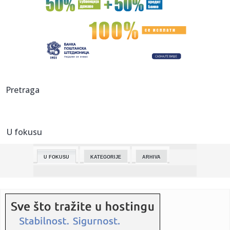
04:30:
Za danas zakazan Kolegijum Skupštine Srbije, pred sednicu
o izme...
04:30:
Vučić sa podsekretarkom za javnu diplomatiju Stejt
departmenta ...
04:30:
Ministri energetike regiona o sigurnosti snabdevanja i
energetsko...
04:30:
Na poziv Kaje Kalas ministar Đurić danas u Briselu
Pretraga
01:48:
RHMZ upozorio na moguće vremenske nepogode danas i
sutra
U fokusu
01:48:
Vremeplov: Osnovano Srpsko poljoprivredno društvo
U FOKUSU
KATEGORIJE
ARHIVA
01:11:
VIDEO: Mercedes S680 Guard
00:44:
Žalgiris ozvaničio veliki potpis! Blindiran jedan od stubova
ek...
00:43:
Neverovatna pljačka u Nemačkoj! Ukrali 48 goveda vrednih
75.000...