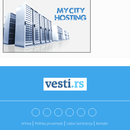
00:39:
Srednji kurs dinara za evro 117,3800 dinara
00:30:
Beograđani, spremite zalihe vode! Kreće ispiranje mreže
na sta...
00:16:
Poznati modni brend prodaje deo svog kapitala: Ovo je
razlog!
00:13:
Šef Peugeota potvrdio da su blizu proizvodnje novog GTi
modela
23:57:
Uzbuna zbog nobelovke! Dva puta izgubila svest, saradnici
opet tr...
23:47:
DŽEKPOT: Evo ko će imati prvog pika na NBA draftu!
23:46:
Karl Bilt: Funkcija visokog predstavnika u BiH prevazišla
svoju ...
23:45:
Policajac (40) ubio bivšu ženu i njihovo dvoje dece!
Porodični...
Arhiva
Politika privatnosti
Uslovi korišćenja
Kontakt