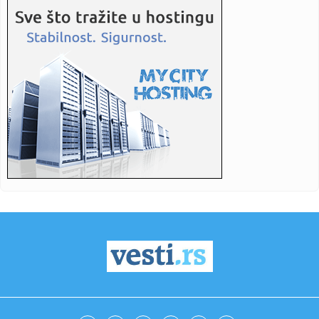
odigrao neve...
23:43:
Jevtić: Hapšenja u Gračanici presedan i pokušaj Kurtija da
po...
23:42:
Selena ruši Diznijev imidž? Sprema film od četiri sata pun
eks...
23:42:
Emeri doktorirao Ligu Evrope: Aston Vila sa 3:0 razbila
Frajburg
23:42:
Prevarant iz BiH optužio sud da mu je “uništio život”
23:42:
Jednostavna tehnika naučnika s Harvarda usporava puls i
snižava...
23:42:
Jagode će biti duplo krupnije: U maju im dodajte jedan
sastojak
23:42:
Narodna skupština RS usvojila izmjene Zakona o pravima
boraca
23:42:
Najveće banke Bliskog istoka i Afrike: Gigant iz Emirata
prestig...