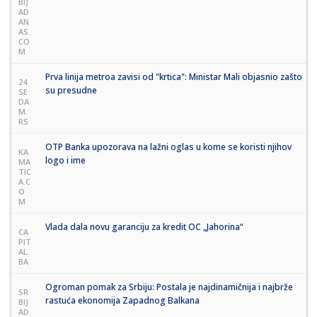
BIJ
AD
AN
AS.
CO
M
Prva linija metroa zavisi od "krtica": Ministar Mali objasnio zašto
24
su presudne
SE
DA
M.
RS
OTP Banka upozorava na lažni oglas u kome se koristi njihov
KA
logo i ime
MA
TIC
A.C
O
M
Vlada dala novu garanciju za kredit OC „Jahorina“
CA
PIT
AL.
BA
Ogroman pomak za Srbiju: Postala je najdinamičnija i najbrže
SR
rastuća ekonomija Zapadnog Balkana
BIJ
AD