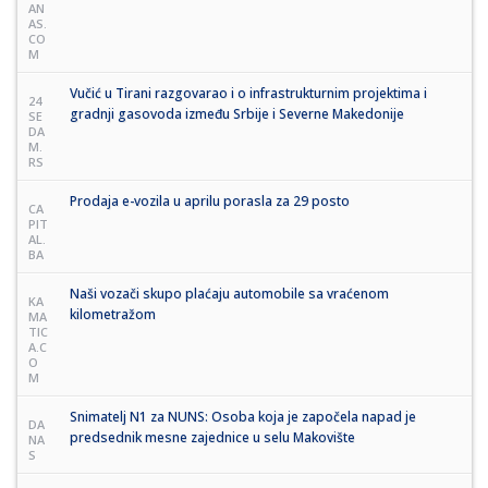
AN
AS.
CO
M
Vučić u Tirani razgovarao i o infrastrukturnim projektima i
24
gradnji gasovoda između Srbije i Severne Makedonije
SE
DA
M.
RS
Prodaja e-vozila u aprilu porasla za 29 posto
CA
PIT
AL.
BA
Naši vozači skupo plaćaju automobile sa vraćenom
KA
kilometražom
MA
TIC
A.C
O
M
Snimatelj N1 za NUNS: Osoba koja je započela napad je
DA
predsednik mesne zajednice u selu Makovište
NA
S