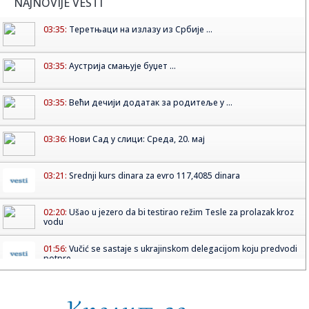
NAJNOVIJE VESTI
03:35:
Теретњаци на излазу из Србије ...
03:35:
Аустрија смањује буџет ...
03:35:
Већи дечији додатак за родитеље у ...
03:36:
Нови Сад у слици: Среда, 20. мај
03:21:
Srednji kurs dinara za evro 117,4085 dinara
02:20:
Ušao u jezero da bi testirao režim Tesle za prolazak kroz
vodu
01:56:
Vučić se sastaje s ukrajinskom delegacijom koju predvodi
potpre...
01:17:
VIDEO: 2022 Škoda Octavia Mk4 2.0 TDI 150 KS DSG7