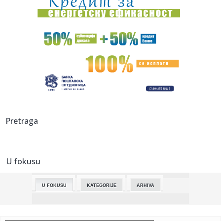
01:07:
Dogodilo se na današnji datum, 21. maj
00:45:
Poznata sudbija Entonija Dejvisa: Vizardsi odlučili šta će sa
...
00:41:
Promenljivo vreme, smena sunca i oblaka
00:30:
PIO fond oborio rekord! Penzije skočile na 485 evra, država
u p...
00:28:
Kia K4 Sportswagon
Pretraga
00:17:
Saslušan muškarac koji je majci pretio ubistvom! Horor kod
Šap...
U fokusu
23:55:
Ludnica za Ekspo 2027! Više od 5.000 ljudi pohrlilo da bude
deo ...
U FOKUSU
KATEGORIJE
ARHIVA
23:51:
Bratina: Kineska kultura predstavlja važan most saradnje i
povez...
23:48:
DŽABARI SVE OZBILJNIJI U DRESU HUVENTUDA: Peti Mils