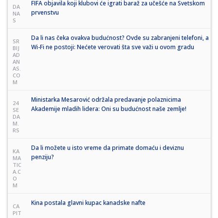
FIFA objavila koji klubovi će igrati baraž za učešće na Svetskom
DA
prvenstvu
NA
S
Da li nas čeka ovakva budućnost? Ovde su zabranjeni telefoni, a
SR
Wi-Fi ne postoji: Nećete verovati šta sve važi u ovom gradu
BIJ
AD
AN
AS.
CO
M
Ministarka Mesarović održala predavanje polaznicima
24
Akademije mladih lidera: Oni su budućnost naše zemlje!
SE
DA
M.
RS
Da li možete u isto vreme da primate domaću i deviznu
KA
penziju?
MA
TIC
A.C
O
M
Kina postala glavni kupac kanadske nafte
CA
PIT