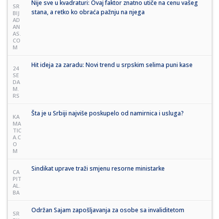
Nije sve u kvadraturi: Ovaj faktor znatno utiče na cenu vašeg
SR
stana, a retko ko obraća pažnju na njega
BIJ
AD
AN
AS.
CO
M
Hit ideja za zaradu: Novi trend u srpskim selima puni kase
24
SE
DA
M.
RS
Šta je u Srbiji najviše poskupelo od namirnica i usluga?
KA
MA
TIC
A.C
O
M
Sindikat uprave traži smjenu resorne ministarke
CA
PIT
AL.
BA
Održan Sajam zapošljavanja za osobe sa invaliditetom
SR