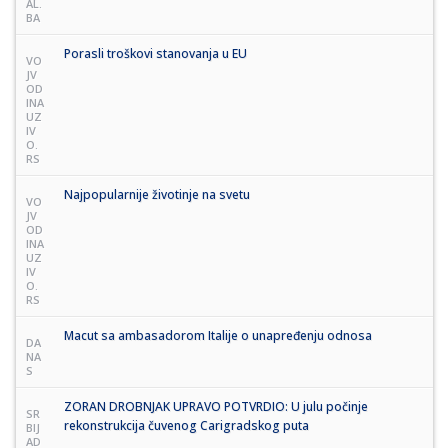
AL.
BA
Porasli troškovi stanovanja u EU
VO
JV
OD
INA
UZ
IV
O.
RS
Najpopularnije životinje na svetu
VO
JV
OD
INA
UZ
IV
O.
RS
Macut sa ambasadorom Italije o unapređenju odnosa
DA
NA
S
ZORAN DROBNJAK UPRAVO POTVRDIO: U julu počinje
SR
rekonstrukcija čuvenog Carigradskog puta
BIJ
AD