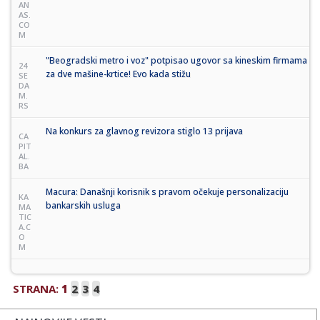
AN
AS.
CO
M
"Beogradski metro i voz" potpisao ugovor sa kineskim firmama
24
za dve mašine-krtice! Evo kada stižu
SE
DA
M.
RS
Na konkurs za glavnog revizora stiglo 13 prijava
CA
PIT
AL.
BA
Macura: Današnji korisnik s pravom očekuje personalizaciju
KA
bankarskih usluga
MA
TIC
A.C
O
M
STRANA:
1
2
3
4