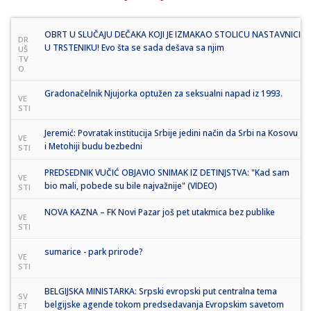
OBRT U SLUČAJU DEČAKA KOJI JE IZMAKAO STOLICU NASTAVNICI
DR
U TRSTENIKU! Evo šta se sada dešava sa njim
UŠ
TV
O
Gradonačelnik Njujorka optužen za seksualni napad iz 1993.
VE
STI
Jeremić: Povratak institucija Srbije jedini način da Srbi na Kosovu
VE
i Metohiji budu bezbedni
STI
PREDSEDNIK VUČIĆ OBJAVIO SNIMAK IZ DETINJSTVA: "Kad sam
VE
bio mali, pobede su bile najvažnije" (VIDEO)
STI
NOVA KAZNA – FK Novi Pazar još pet utakmica bez publike
VE
STI
sumarice - park prirode?
VE
STI
BELGIJSKA MINISTARKA: Srpski evropski put centralna tema
SV
belgijske agende tokom predsedavanja Evropskim savetom
ET