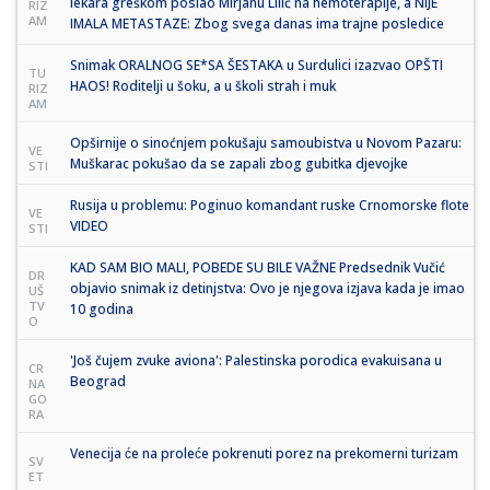
lekara greškom poslao Mirjanu Lilić na hemoterapije, a NIJE
RIZ
AM
IMALA METASTAZE: Zbog svega danas ima trajne posledice
Snimak ORALNOG SE*SA ŠESTAKA u Surdulici izazvao OPŠTI
TU
HAOS! Roditelji u šoku, a u školi strah i muk
RIZ
AM
Opširnije o sinoćnjem pokušaju samoubistva u Novom Pazaru:
VE
Muškarac pokušao da se zapali zbog gubitka djevojke
STI
Rusija u problemu: Poginuo komandant ruske Crnomorske flote
VE
VIDEO
STI
KAD SAM BIO MALI, POBEDE SU BILE VAŽNE Predsednik Vučić
DR
objavio snimak iz detinjstva: Ovo je njegova izjava kada je imao
UŠ
TV
10 godina
O
'Još čujem zvuke aviona': Palestinska porodica evakuisana u
CR
Beograd
NA
GO
RA
Venecija će na proleće pokrenuti porez na prekomerni turizam
SV
ET