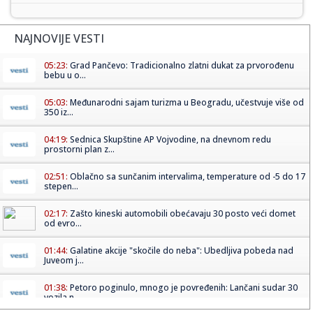
NAJNOVIJE VESTI
05:23:
Grad Pančevo: Tradicionalno zlatni dukat za prvorođenu
bebu u o...
05:03:
Međunarodni sajam turizma u Beogradu, učestvuje više od
350 iz...
04:19:
Sednica Skupštine AP Vojvodine, na dnevnom redu
prostorni plan z...
02:51:
Oblačno sa sunčanim intervalima, temperature od -5 do 17
stepen...
02:17:
Zašto kineski automobili obećavaju 30 posto veći domet
od evro...
01:44:
Galatine akcije "skočile do neba": Ubedljiva pobeda nad
Juveom j...
01:38:
Petoro poginulo, mnogo je povređenih: Lančani sudar 30
vozila n...