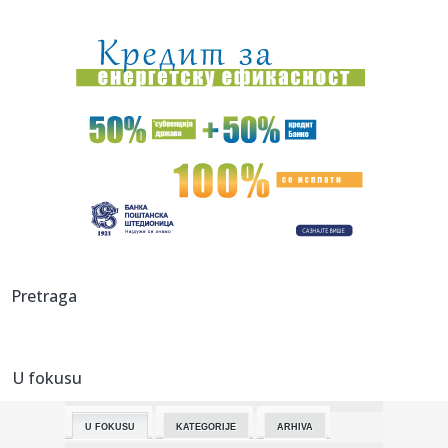
01:37:
Bioskopski repertoari, 19-25. februar 2026.
01:35:
92-godišnjak je upravo kupio prvi Porsche, a već razmišlja
o d...
01:31:
Počinje Međunarodni sajam turizma: Čekaju vas veliki
popusti, ...
01:27:
Dogodilo se na današnji datum, 19. februar
01:15:
Karan: Institucije Srpske biće očuvane, nadam se da će
prva po...
01:15:
Vraća se simbol Beograda: Muzej vazduhoplovstva dobija
Pretraga
novo lice
00:59:
Proizveden prvi Tesla Cybercab
U fokusu
00:52:
Horor na planini: Osmoro mrtvih, potraga za još jednim
nestalim ...
U FOKUSU
KATEGORIJE
ARHIVA
00:44:
ARSENAL OVU TITULU APSOLUTNO NE ZASLUŽUJE: