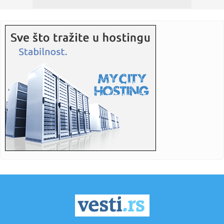
Kukavičluk Artete do...
00:38:
Naša pevačica šokirala priznanjem: "Pevala sam gostima
dok su ...
00:28:
Aktivnost Dobrotvorne ustanove Eparhije bačke
00:21:
Loša vremena za Seat: Volkswagen ne zna šta da radi sa
špansko...
00:17:
Milatović: Crna Gora i Srbija bratske države, čak i kada
nemaj...
00:16:
Prvi sastanak Trampovog “Odbora za mir” održaće se
sutra: O...
00:14:
DEMONSTRACIJA SILE BODEA NAD INTEROM I INSTANT
KLASIK BRIŽA I AT...
00:12:
Debakl Intera, Bode na pragu osmine finala Lige šampiona
00:12:
Kakva je sudbina državljana BiH nakon zatvaranja
zloglasnog logo...