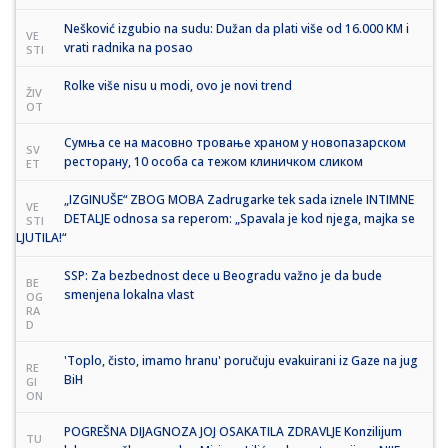
Nešković izgubio na sudu: Dužan da plati više od 16.000 KM i
VE
vrati radnika na posao
STI
Rolke više nisu u modi, ovo je novi trend
ŽIV
OT
Сумња се на масовно тровање храном у новопазарском
SV
ресторану, 10 особа са тежом клиничком сликом
ET
„IZGINUŠE“ ZBOG MOBA Zadrugarke tek sada iznele INTIMNE
VE
DETALJE odnosa sa reperom: „Spavala je kod njega, majka se
STI
LJUTILA!“
SSP: Za bezbednost dece u Beogradu važno je da bude
BE
smenjena lokalna vlast
OG
RA
D
'Toplo, čisto, imamo hranu' poručuju evakuirani iz Gaze na jug
RE
BiH
GI
ON
POGREŠNA DIJAGNOZA JOJ OSAKATILA ZDRAVLJE Konzilijum
TU