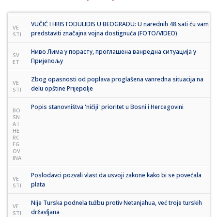
VUČIĆ I HRISTODULIDIS U BEOGRADU: U narednih 48 sati ću vam
VE
predstaviti značajna vojna dostignuća (FOTO/VIDEO)
STI
Ниво Лима у порасту, проглашена ванредна ситуација у
SV
Пријепољу
ET
Zbog opasnosti od poplava proglašena vanredna situacija na
VE
delu opštine Prijepolje
STI
Popis stanovništva 'ničiji' prioritet u Bosni i Hercegovini
BO
SN
A I
HE
RC
EG
OV
INA
Poslodavci pozvali vlast da usvoji zakone kako bi se povećala
VE
plata
STI
Nije Turska podnela tužbu protiv Netanjahua, već troje turskih
VE
državljana
STI