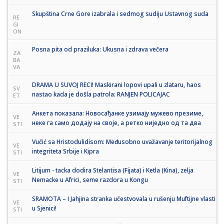
Skupština Crne Gore izabrala i sedmog sudiju Ustavnog suda
RE
GI
ON
Posna pita od praziluka: Ukusna i zdrava večera
ZA
BA
VA
DRAMA U SUVOJ RECI! Maskirani lopovi upali u zlataru, haos
SV
nastao kada je došla patrola: RANJEN POLICAJAC
ET
Анкета показала: Новосађанке узимају мужево презиме,
VE
неке га само додају на своје, а ретко ниједно од та два
STI
Vučić sa Hristodulidisom: Međusobno uvažavanje teritorijalnog
VE
integriteta Srbije i Kipra
STI
Litijum - tacka dodira Stelantisa (Fijata) i Ketla (Kina), zelja
VE
Nemacke u Africi, seme razdora u Kongu
STI
SRAMOTA – I Jahjina stranka učestvovala u rušenju Muftijne vlasti
VE
u Sjenici!
STI