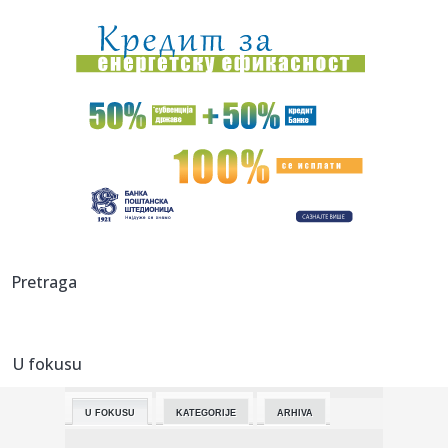
01:27:
Xiaomijev električni SUV na vrhu kineskog tržišta u januaru
01:20:
Dogodilo se na današnji datum, 15. februar
01:15:
Skandal! Posada aviona uzela gumene bombone od
putnika, nisu bili...
00:50:
VIDEO: Seres 5
00:48:
Haos na putevima: Više od 6.000 prekršaja za nekoliko
dana, ogl...
00:46:
Zukorlić sa članovima stranke u Beogradu – Formiranje
Pretraga
novog p...
00:45:
Turske kompanije će učestvovati u izgradnji saobraćajnice
Novi...
U fokusu
00:43:
"Bilo јe strašno, deca su plakala, devoјčica јe ležala na z...
U FOKUSU
KATEGORIJE
ARHIVA
00:43:
Filmska akcija kod Prijepolja – Pokušali prijelaz u
skupocenim...