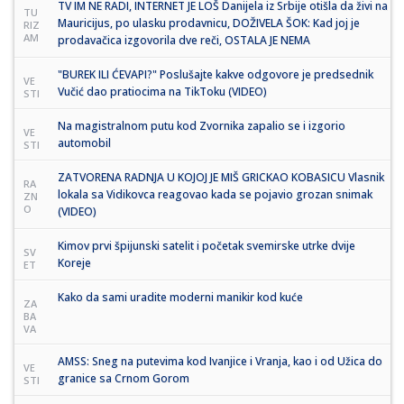
TV IM NE RADI, INTERNET JE LOŠ Danijela iz Srbije otišla da živi na
TU
Mauricijus, po ulasku prodavnicu, DOŽIVELA ŠOK: Kad joj je
RIZ
AM
prodavačica izgovorila dve reči, OSTALA JE NEMA
"BUREK ILI ĆEVAPI?" Poslušajte kakve odgovore je predsednik
VE
Vučić dao pratiocima na TikToku (VIDEO)
STI
Na magistralnom putu kod Zvornika zapalio se i izgorio
VE
automobil
STI
ZATVORENA RADNJA U KOJOJ JE MIŠ GRICKAO KOBASICU Vlasnik
RA
lokala sa Vidikovca reagovao kada se pojavio grozan snimak
ZN
O
(VIDEO)
Kimov prvi špijunski satelit i početak svemirske utrke dvije
SV
Koreje
ET
Kako da sami uradite moderni manikir kod kuće
ZA
BA
VA
AMSS: Sneg na putevima kod Ivanjice i Vranja, kao i od Užica do
VE
granice sa Crnom Gorom
STI