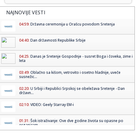
NAJNOVIJE VESTI
04:59:
Državna ceremonija u Orašcu povodom Sretenja
04:40:
Dan državnosti Republike Srbije
04:25:
Danas je Sretenje Gospodnje - susret Boga i čoveka, zime i
leta
03:49:
Oblačno sa kišom, vetrovito i osetno hladnije, uveče
susnežic...
02:20:
U Srbiji i Republici Srpskoj se obeležava Sretenje - Dan
državn...
02:10:
VIDEO: Geely Starray EM-i
01:31:
Šok istraživanje: Ove dve godine života su opasne po
organizam...