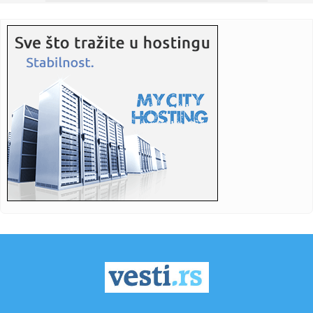
00:41:
„NE OKREĆI SE KAKO VETAR DUVA“: Nemanja Radonjić
poslao zag...
00:41:
Delegacija SPP-a na konvenciji USS-a
00:33:
Posle operacije nosa u Turskoj, dečko sačekao Ninu
Đogani i pr...
00:28:
Đura Đ. Trajković br. 21
00:24:
ČUKARIČKI NAJAVLJUJE ŽALBU: Sumnjaju u regularnost
suđenja na...
00:13:
Trendovi šminkanja za proleće 2026: 5 ideja koje treba
probati
00:06:
Evo ko je pokosio devojčicu kod "Galerije": Mladić (19)
BMW-om ...
00:04:
Novi EP kantautorice i producentice Vimokshe kao poklon
za Valent...