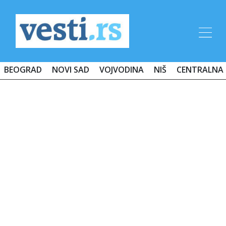
BEOGRAD
NOVI SAD
VOJVODINA
NIŠ
CENTRALNA 