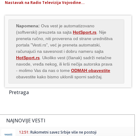
Nastavak na Radio Televizija Vojvodine...
Napomena:
Ova vest je automatizovano
(softverski) preuzeta sa sajta
HotSport.rs
. Nije
preneta ručno, niti proverena od strane uredništva
portala "Vesti.rs", već je preneta automatski,
računajući na savesnost i dobru nameru sajta
HotSport.rs
. Ukoliko vest (članak) sadrži netačne
navode, vređa nekog, ili krši nečija autorska prava
- molimo Vas da nas o tome
ODMAH obavestite
obavestite kako bismo uklonili sporni sadržaj.
Pretraga
NAJNOVIJE VESTI
12:51:
Rukometni savez Srbije više ne postoji