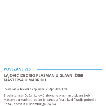
POVEZANE VESTI
LAJOVIĆ IZBORIO PLASMAN U GLAVNI ŽREB
MASTERSA U MADRIDU
Izvor:
Radio Televizija Vojvodine
,
21.Apr.2026
, 17:08
Srpski teniser Dušan Lajović izborio je plasman u glavni žreb
Mastersa u Madridu, pošto je danas u finalu kvalifikacija pobedio
Krisa Rodeša iz Luksemburga 6:4, 6:4.