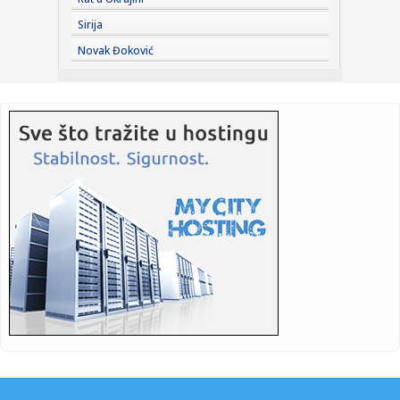
ugrožena"; "...
Sirija
12:20:
VIDEO: Amerikanci masovno uništavaju kamere za snimanje
Novak Đoković
saobra...
12:19:
Pecaroš želi ponovo u NBA: Ben Simons se sprema za
novu sezonu!
12:15:
Accept objavili novu verziju pesme Save Us sa Tobiasom
Forgom
12:15:
Dani pred Novosađanima sunčani: Maksimalna
temperatura do slede...
12:15:
Rale više nije mogao da ćuti! Posle Aninog napada na
Jelenu Rad...
12:14:
Setting puder je trenutno najkorisniji proizvod u neseseru,
a ovi...
12:14:
Drama na aerodromu u Sidneju: Avioni se zamalo sudarili
(VIDEO)
12:14:
Travnik muzički centar BiH: Hiljade posjetilaca pjevalo sa
Marij...