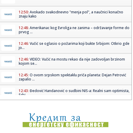
12:50:
Avokado svakodnevno "menja pol", a naučnici konačno
znaju kako
12:48:
Amerikanac kog Evroliga ne zanima – održavanje forme do
prvog ...
12:46:
Vučić se oglasio o požarima koji bukte Srbijom: Otkrio gde
jo...
12:46:
VIDEO: Vučić na mostu rekao da nije zadovoljan brzinom
kojom se...
12:45:
O ovom srpskom spektaklu priča planeta: Dejan Petrović
zapalio ...
12:43:
Đedović Handanović o sudbini NIS-a: Realni sam optimista,
Srbi...
12:42:
Blok 2 u rumunskoj nuklearki nastavlja da radi: "Imaće
energiju ...
12:40:
VIDEO: U šumama Kanade krije se neobična kuća na
točkovima