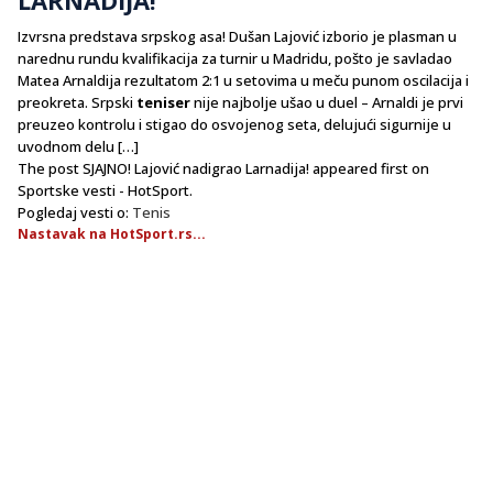
Izvrsna predstava srpskog asa! Dušan Lajović izborio je plasman u
narednu rundu kvalifikacija za turnir u Madridu, pošto je savladao
Matea Arnaldija rezultatom 2:1 u setovima u meču punom oscilacija i
preokreta. Srpski
teniser
nije najbolje ušao u duel – Arnaldi je prvi
preuzeo kontrolu i stigao do osvojenog seta, delujući sigurnije u
uvodnom delu […]
The post SJAJNO! Lajović nadigrao Larnadija! appeared first on
Sportske vesti - HotSport.
Pogledaj vesti o:
Tenis
Nastavak na HotSport.rs...