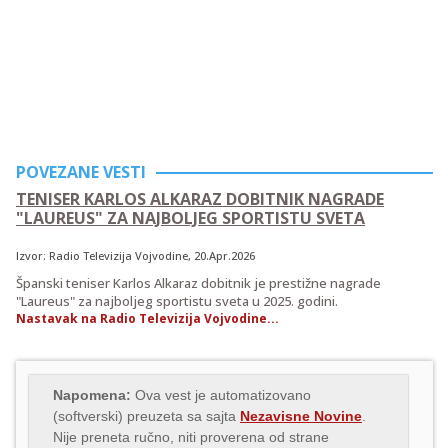
POVEZANE VESTI
TENISER KARLOS ALKARAZ DOBITNIK NAGRADE
"LAUREUS" ZA NAJBOLJEG SPORTISTU SVETA
Izvor:
Radio Televizija Vojvodine
, 20.Apr.2026
Španski teniser Karlos Alkaraz dobitnik je prestižne nagrade
"Laureus" za najboljeg sportistu sveta u 2025. godini.
Nastavak na Radio Televizija Vojvodine...
Napomena:
Ova vest je automatizovano
(softverski) preuzeta sa sajta
Nezavisne Novine
.
Nije preneta ručno, niti proverena od strane