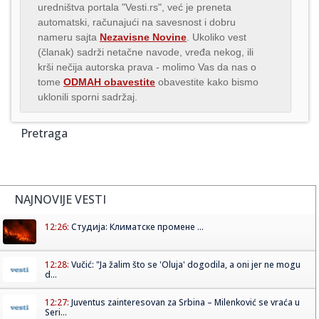
uredništva portala "Vesti.rs", već je preneta
automatski, računajući na savesnost i dobru
nameru sajta
Nezavisne Novine
. Ukoliko vest
(članak) sadrži netačne navode, vređa nekog, ili
krši nečija autorska prava - molimo Vas da nas o
tome
ODMAH obavestite
obavestite kako bismo
uklonili sporni sadržaj.
Pretraga
NAJNOVIJE VESTI
12:26:
Студија: Климатске промене ...
12:28:
Vučić: "Ja žalim što se 'Oluja' dogodila, a oni jer ne mogu
d...
12:27:
Juventus zainteresovan za Srbina – Milenković se vraća u
Seri...