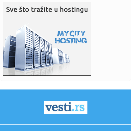
12:18:
Evo kako će izgledati austrijski paviljon na EXPO 2027 FOTO
12:18:
Skandalozna izjava hrvatskog ministra: "Ako bude potrebe,
biće o...
12:09:
Da li će pametne naočare biti zabranjene u Evropi?
12:09:
Vučić sa učesnicima kampa "Srbija te zove 2026": "Vi mladi
dok...
12:09:
Određeni tačni datumi iznošenja završnih reči u postupku
pro...
12:08:
Vildosa se predstavio "grobarima": "To želim da radim u
Partizan...
12:07:
Objavljen konkurs za direktora Jovine, roditelji tvrde da će
bit...
12:04:
VIDEO: Test 2026 Ford F-150 Lobo