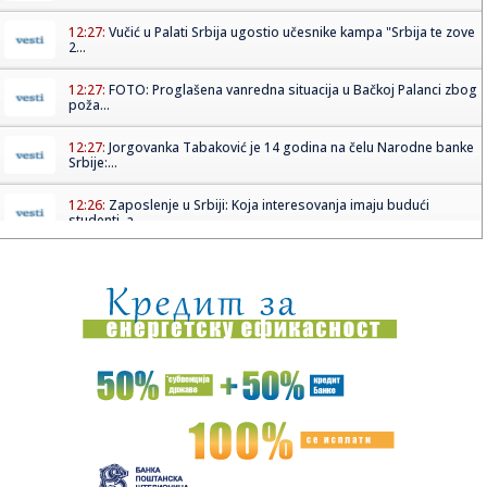
12:27:
Vučić u Palati Srbija ugostio učesnike kampa "Srbija te zove
2...
12:27:
FOTO: Proglašena vanredna situacija u Bačkoj Palanci zbog
poža...
12:27:
Jorgovanka Tabaković je 14 godina na čelu Narodne banke
Srbije:...
12:26:
Zaposlenje u Srbiji: Koja interesovanja imaju budući
studenti, a...
12:26:
Svađa u vrhu Amerike: Tramp napao Hegseta zbog stanja
zaliha oru...
12:23:
Spas za mlekarstvo; Vučić najavio dodatne subvencije za
mlekare
12:21:
NOVI DIV U TEL AVIVU: Armando Bakot zvanično pojačao
Makabi!
12:19:
Američki senator ukazuje na napredak u Senatu dok se
prijedlog z...