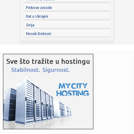
punu podr...
Pinkove zvezde
08:19:
MESI SE VRATIO KAO DA NIJE NI ODLAZIO: Dva gola,
Rat u Ukrajini
asistencija i no...
Sirija
08:17:
Uvode nova pravila: Kompanije više neće moći nasumično
Novak Đoković
da zov...
08:16:
200 na sat: Novi korak ka brzoj pruzi Beograd-Niš, traži se
izv...
08:15:
Deseta Velikogradištanska Gitarijada: Jubilej u znaku
rokenrola
08:14:
Deo Limana, NIS, Spens i Merkator mogu imati otežano
snabdevanje...
08:14:
Prvo skoči, pa reci Hetafe
08:12:
Istorijska odluka u Americi: Ova država sada dozvoljava
pacijent...
08:09:
Предавање “Српска црква у ...