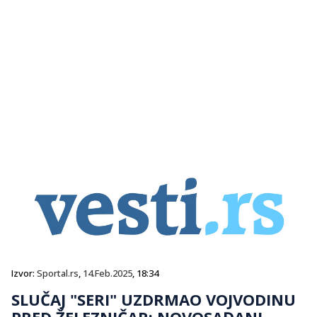
Izvor:
Sportal.rs
,
14.Feb.2025
, 18:34
SLUČAJ "SERI" UZDRMAO VOJVODINU
PRED ŽELEZNIČAR: NOVOSAĐANI