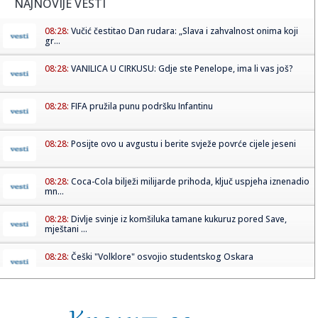
NAJNOVIJE VESTI
08:28:
Vučić čestitao Dan rudara: „Slava i zahvalnost onima koji
gr...
08:28:
VANILICA U CIRKUSU: Gdje ste Penelope, ima li vas još?
08:28:
FIFA pružila punu podršku Infantinu
08:28:
Posijte ovo u avgustu i berite svježe povrće cijele jeseni
08:28:
Coca-Cola bilježi milijarde prihoda, ključ uspjeha iznenadio
mn...
08:28:
Divlje svinje iz komšiluka tamane kukuruz pored Save,
mještani ...
08:28:
Češki "Volklore" osvojio studentskog Oskara
08:28:
Eksplodirala plinska boca kod Doboja, gorjelo i nisko
rastinje