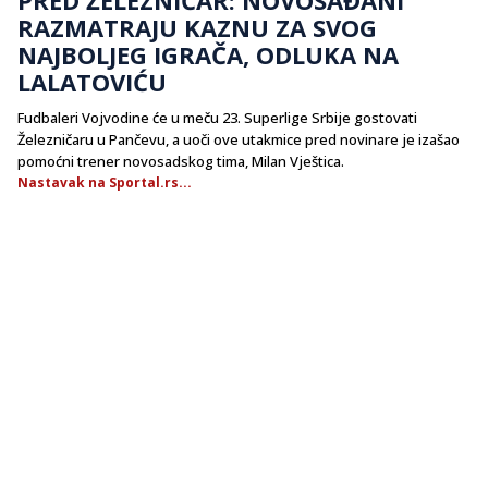
RAZMATRAJU KAZNU ZA SVOG
NAJBOLJEG IGRAČA, ODLUKA NA
LALATOVIĆU
Fudbaleri Vojvodine će u meču 23. Superlige Srbije gostovati
Železničaru u Pančevu, a uoči ove utakmice pred novinare je izašao
pomoćni trener novosadskog tima, Milan Vještica.
Nastavak na Sportal.rs...