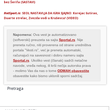
bez Šerifa (SASTAVI)
HotSport.rs
: SEOL NASTAVLJA DA IGRA SJAJNO: Korejac šutirao,
Duarte strelac, Zvezda vodi u Kruševcu! (VIDEO)
Napomena:
Ova vest je automatizovano
(softverski) preuzeta sa sajta
Sportal.rs
. Nije
preneta ručno, niti proverena od strane uredništva
portala "Vesti.rs", već je preneta automatski,
računajući na savesnost i dobru nameru sajta
Sportal.rs
. Ukoliko vest (članak) sadrži netačne
navode, vređa nekog, ili krši nečija autorska prava
- molimo Vas da nas o tome
ODMAH obavestite
obavestite kako bismo uklonili sporni sadržaj.
Pretraga