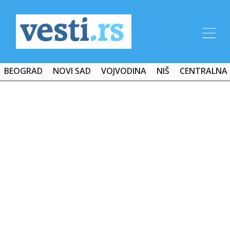
BEOGRAD
NOVI SAD
VOJVODINA
NIŠ
CENTRALNA 