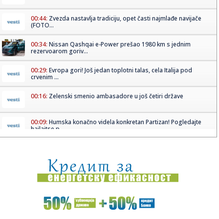
00:44:
Zvezda nastavlja tradiciju, opet časti najmlađe navijače
(FOTO...
00:34:
Nissan Qashqai e-Power prešao 1980 km s jednim
rezervoarom goriv...
00:29:
Evropa gori! Još jedan toplotni talas, cela Italija pod
crvenim ...
00:16:
Zelenski smenio ambasadore u još četiri države
00:09:
Humska konačno videla konkretan Partizan! Pogledajte
hajlajtse p...
00:05:
Roganović ne pomišlja na opuštanje: Uvek ima mesta za
napredak...
00:04:
Vukotić ne zna ko je Baba: "Vidim da ga svi hvale"
00:01:
Na današnji dan, 7. avgust