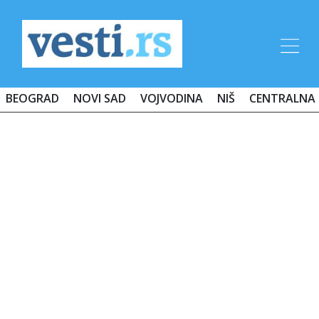
BEOGRAD
NOVI SAD
VOJVODINA
NIŠ
CENTRALNA 