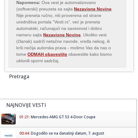
Napomena:
Ova vest je automatizovano
(softverski) preuzeta sa sajta
Nezavisne Novine
.
Nije preneta ručno, niti proverena od strane
uredništva portala "Vesti.rs", već je preneta
automatski, računajući na savesnost i dobru
nameru sajta
Nezavisne Novine
. Ukoliko vest
(članak) sadrži netačne navode, vređa nekog, ili
krši nečija autorska prava - molimo Vas da nas o
tome
ODMAH obavestite
obavestite kako bismo
uklonili sporni sadržaj.
Pretraga
NAJNOVIJE VESTI
01:21:
Mercedes-AMG GT 53 4-Door Coupe
00:44:
Dogodilo se na današnji datum, 7. avgust