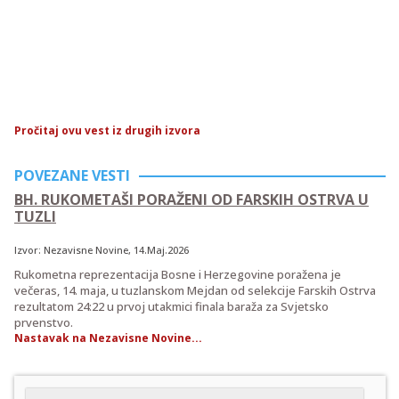
Pročitaj ovu vest iz drugih izvora
POVEZANE VESTI
BH. RUKOMETAŠI PORAŽENI OD FARSKIH OSTRVA U
TUZLI
Izvor:
Nezavisne Novine
, 14.Maj.2026
Rukometna reprezentacija Bosne i Herzegovine poražena je
večeras, 14. maja, u tuzlanskom Mejdan od selekcije Farskih Ostrva
rezultatom 24:22 u prvoj utakmici finala baraža za Svjetsko
prvenstvo.
Nastavak na Nezavisne Novine...