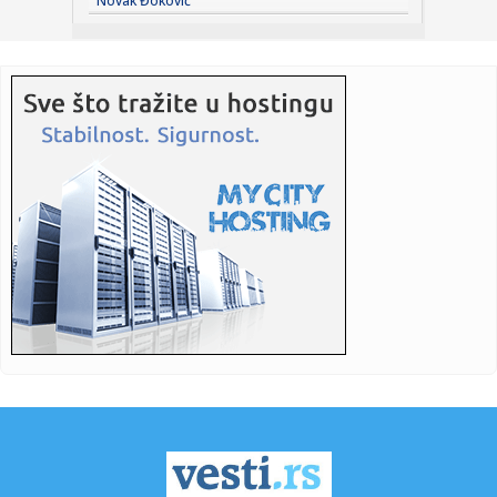
Novak Đoković
momente j...
23:36:
U Minhenu krenula serijska proizvodnja potpuno
električnog BMW-a...
23:35:
Otkriveni detalji pucnjave na američki konzulat; Iza svega
stoji...
23:34:
PRE PAR MESECI SANJALI TITULU, SADA IH SVI DEMOLIRAJU:
Benfika si...
23:33:
Težak udes žene iz BiH: Bmw-om se „zakucala“ u zid, na nju
...
23:33:
Kratak predah od vrućina: Pljuskovi noćas stižu u region,
osvj...
23:33:
Osuđen provalnik iz BiH, branio se da je krao za liječenje
ćer...
23:32:
Potresna poruka Dijane Dilajn o životu i smrti njenog brata:
"Im...
23:31:
Partizan "otkrio" reakciju posle IMT-a: Ilić imao jasnu
poruku i...