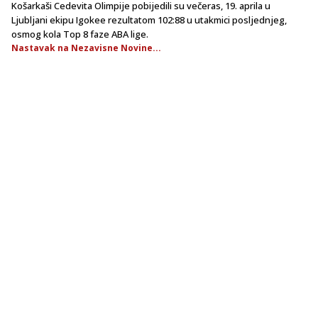
Košarkaši Cedevita Olimpije pobijedili su večeras, 19. aprila u
Ljubljani ekipu Igokee rezultatom 102:88 u utakmici posljednjeg,
osmog kola Top 8 faze ABA lige.
Nastavak na Nezavisne Novine...