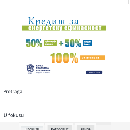
19:53:
BAŽDAR NAPUSTIO ŠPANIJU: Reprezentativac BiH ima novi
klub!
19:51:
Veliki požar kod Konjica ne posustaje: U pomoć upućeni
vatroga...
19:51:
Preminuo Vilijam Orbit: Sarađivao sa Madonom, Britni Spirs
i bro...
19:51:
Samed Baždar novi fudbaler Sent Trudena
19:51:
Nisu obični pacovi: Ove životinje otkrivaju mine i pronalaze
ob...
19:51:
Madona i Kajli Minog konačno snimile duet: Poslušajte
Pretraga
"Love Sen...
19:51:
Dunav na rekordno niskom nivou: Brodovi zapeli, pojavili
se velik...
U fokusu
19:51:
Odmor u Beogradu završio incidentom: S gošćama iz
Amerike "zar...
U FOKUSU
KATEGORIJE
ARHIVA