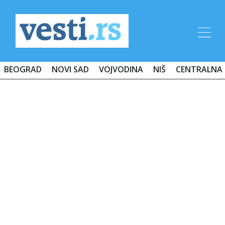
BEOGRAD
NOVI SAD
VOJVODINA
NIŠ
CENTRALNA 