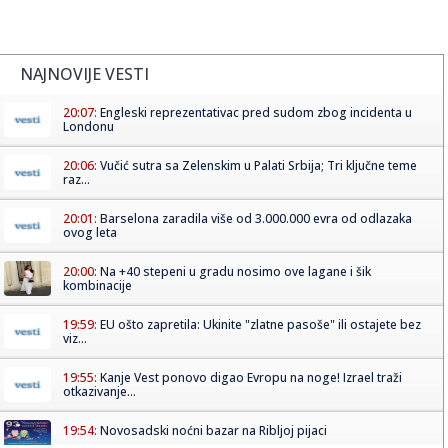
NAJNOVIJE VESTI
20:07:
Engleski reprezentativac pred sudom zbog incidenta u
Londonu
20:06:
Vučić sutra sa Zelenskim u Palati Srbija; Tri ključne teme
raz...
20:01:
Barselona zaradila više od 3.000.000 evra od odlazaka
ovog leta
20:00:
Na +40 stepeni u gradu nosimo ove lagane i šik
kombinacije
19:59:
EU ošto zapretila: Ukinite "zlatne pasoše" ili ostajete bez
viz...
19:55:
Kanje Vest ponovo digao Evropu na noge! Izrael traži
otkazivanje...
19:54:
Novosadski noćni bazar na Ribljoj pijaci