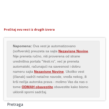
Pročitaj ovu vest iz drugih izvora
Napomena:
Ova vest je automatizovano
(softverski) preuzeta sa sajta
Nezavisne Novine
.
Nije preneta ručno, niti proverena od strane
uredništva portala "Vesti.rs", već je preneta
automatski, računajući na savesnost i dobru
nameru sajta
Nezavisne Novine
. Ukoliko vest
(članak) sadrži netačne navode, vređa nekog, ili
krši nečija autorska prava - molimo Vas da nas o
tome
ODMAH obavestite
obavestite kako bismo
uklonili sporni sadržaj.
Pretraga