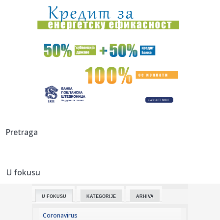
11:00:
Zatvara se put Gaj–Kajtasovo, saobraćaj se preusmerava
na alte...
10:58:
Берза винила, компакт-дискова, ...
10:59:
Javna rasprava o GUP-u Niša danas u Oficirskom domu: Šta
donosi...
10:58:
ŽELEZNIČAR VEZAO KOKOVIĆA DO 2028: Trener koji je
ispisao isto...
10:57:
Obustavljen saobraćaj između Gaja i Šumarka zbog požara
Pretraga
u Del...
10:54:
Гоф, Осака и Бенчић прошле у осмину ...
U fokusu
10:51:
У Великој Британији годишње се ...
U FOKUSU
KATEGORIJE
ARHIVA
10:53:
Dinamo doveo pojačanje iz PSŽ-a!
Coronavirus