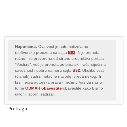
Napomena:
Ova vest je automatizovano
(softverski) preuzeta sa sajta
B92
. Nije preneta
ručno, niti proverena od strane uredništva portala
"Vesti.rs", već je preneta automatski, računajući na
savesnost i dobru nameru sajta
B92
. Ukoliko vest
(članak) sadrži netačne navode, vređa nekog, ili
krši nečija autorska prava - molimo Vas da nas o
tome
ODMAH obavestite
obavestite kako bismo
uklonili sporni sadržaj.
Pretraga