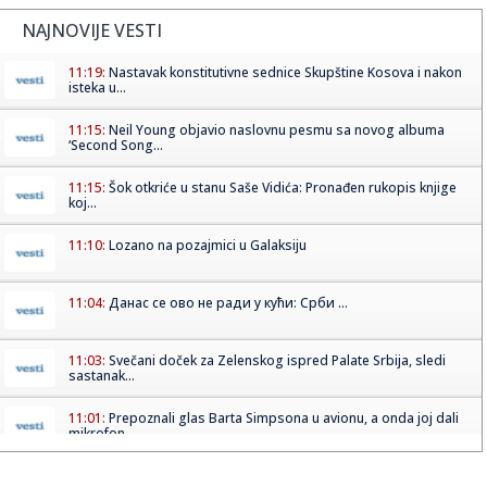
NAJNOVIJE VESTI
11:19:
Nastavak konstitutivne sednice Skupštine Kosova i nakon
isteka u...
11:15:
Neil Young objavio naslovnu pesmu sa novog albuma
‘Second Song...
11:15:
Šok otkriće u stanu Saše Vidića: Pronađen rukopis knjige
koj...
11:10:
Lozano na pozajmici u Galaksiju
11:04:
Данас се ово не ради у кући: Срби ...
11:03:
Svečani doček za Zelenskog ispred Palate Srbija, sledi
sastanak...
11:01:
Prepoznali glas Barta Simpsona u avionu, a onda joj dali
mikrofon...
11:01:
Unapređena Mahindra Scorpio-N