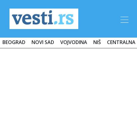
BEOGRAD
NOVI SAD
VOJVODINA
NIŠ
CENTRALNA 