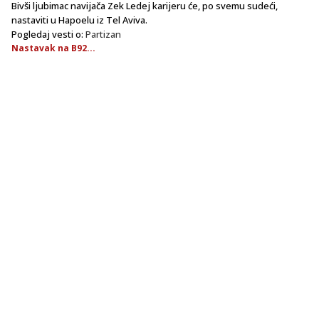
Bivši ljubimac navijača Zek Ledej karijeru će, po svemu sudeći,
nastaviti u Hapoelu iz Tel Aviva.
Pogledaj vesti o:
Partizan
Nastavak na B92...