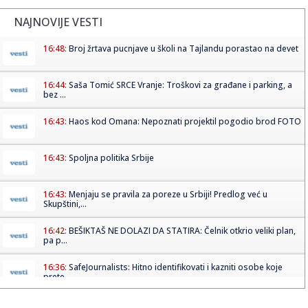
NAJNOVIJE VESTI
16:48:
Broj žrtava pucnjave u školi na Tajlandu porastao na devet
16:44:
Saša Tomić SRCE Vranje: Troškovi za građane i parking, a
bez ...
16:43:
Haos kod Omana: Nepoznati projektil pogodio brod FOTO
16:43:
Spoljna politika Srbije
16:43:
Menjaju se pravila za poreze u Srbiji! Predlog već u
Skupštini,...
16:42:
BEŠIKTAŠ NE DOLAZI DA STATIRA: Čelnik otkrio veliki plan,
pa p...
16:36:
SafeJournalists: Hitno identifikovati i kazniti osobe koje
prete ...
16:36:
Pavlović odigrao poluvreme – Stanković dobio pola sata