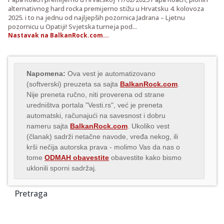
alternativnog hard rocka premijerno stižu u Hrvatsku 4. kolovoza
2025. i to na jednu od najljepših pozornica Jadrana – Ljetnu
pozornicu u Opatiji! Svjetska turneja pod...
Nastavak na BalkanRock.com...
Napomena:
Ova vest je automatizovano
(softverski) preuzeta sa sajta
BalkanRock.com
.
Nije preneta ručno, niti proverena od strane
uredništva portala "Vesti.rs", već je preneta
automatski, računajući na savesnost i dobru
nameru sajta
BalkanRock.com
. Ukoliko vest
(članak) sadrži netačne navode, vređa nekog, ili
krši nečija autorska prava - molimo Vas da nas o
tome
ODMAH obavestite
obavestite kako bismo
uklonili sporni sadržaj.
Pretraga