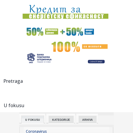
protiv...
16:32:
Fudbal: Radnik na teškom iskušenju u Novom Sadu
16:31:
Bivša Gučijeva žena hitno hospitalizovana; Pozlilo joj na
odmo...
16:30:
Mitropolit niški Arsenije na proslavi Preobraženja
Gospodnjeg u...
16:30:
„Zlatni puž“ praznik animacije u Vranju
16:29:
Preminuo William Orbit, legendarni britanski producent
Pretraga
16:27:
Grčka diže ""Apače; dva moćna helikoptera lete ka
Emiratima F...
U fokusu
16:26:
Brena i Boba izdaju luks jahtu vrednu šest miliona evra:
Ispliva...
U FOKUSU
KATEGORIJE
ARHIVA
16:25:
Cirkus – Kanter i Vajt hoće u WNBA: "Demonizacija grupe
ljudi....
Coronavirus