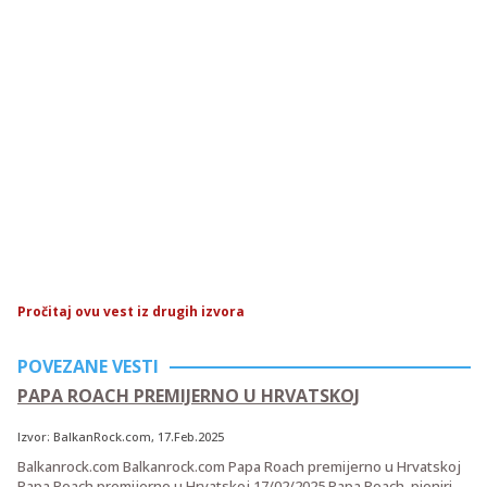
Pročitaj ovu vest iz drugih izvora
POVEZANE VESTI
PAPA ROACH PREMIJERNO U HRVATSKOJ
Izvor:
BalkanRock.com
, 17.Feb.2025
Balkanrock.com Balkanrock.com Papa Roach premijerno u Hrvatskoj
Papa Roach premijerno u Hrvatskoj 17/02/2025 Papa Roach, pioniri