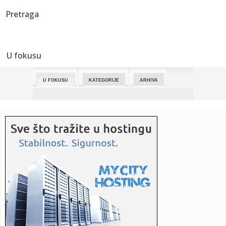
23:19:
Energetska kriza povećala potražnju za toplotnim
Pretraga
pumpama: Evo z...
23:17:
SRBIN PODIGAO PEHAR U SAUDIJI: Sergej i Al Hilal posle
preokreta ...
U fokusu
23:10:
U Splitu napadnut saradnik nedeljnika "Novosti" Siniša
Vuković
U FOKUSU
KATEGORIJE
ARHIVA
23:10:
Zelenski izdao ukaz kojim se "dozvoljava održavanje
parade u Mos...
23:10:
Košarkaši Fenerbahčea na Fajnal-foru, Valensija novim
"brejkom...
23:08:
Porodični rat Tanje Bošković! Bivši muž je optužio za haos
...
23:05:
Poznati kumovi došli prvi: Evo ko se sve pojavio na proslavi
pun...
23:00:
Opel planira novi SUV iz C segmenta, prvi model
proširenog partn...
23:00:
Narandžasta je nova crna: Zašto moda 2026. obožava ovu