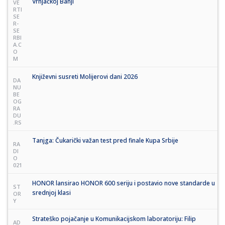
Vrnjačkoj Banji
VE
RTI
SE
R-
SE
RBI
A.C
O
M
Književni susreti Molijerovi dani 2026
DA
NU
BE
OG
RA
DU
.RS
Tanjga: Čukarički važan test pred finale Kupa Srbije
RA
DI
O
021
HONOR lansirao HONOR 600 seriju i postavio nove standarde u
ST
srednjoj klasi
OR
Y
Strateško pojačanje u Komunikacijskom laboratoriju: Filip
AD