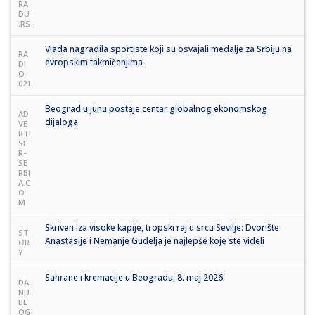
RA
DU
.RS
Vlada nagradila sportiste koji su osvajali medalje za Srbiju na
RA
evropskim takmičenjima
DI
O
021
Beograd u junu postaje centar globalnog ekonomskog
AD
dijaloga
VE
RTI
SE
R-
SE
RBI
A.C
O
M
Skriven iza visoke kapije, tropski raj u srcu Sevilje: Dvorište
ST
Anastasije i Nemanje Gudelja je najlepše koje ste videli
OR
Y
Sahrane i kremacije u Beogradu, 8. maj 2026.
DA
NU
BE
OG