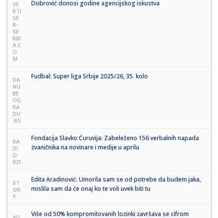
Dobrović donosi godine agencijskog iskustva
VE
RTI
SE
R-
SE
RBI
A.C
O
M
Fudbal: Super liga Srbije 2025/26, 35. kolo
DA
NU
BE
OG
RA
DU
.RS
Fondacija Slavko Ćuruvija: Zabeleženo 156 verbalnih napada
RA
zvaničnika na novinare i medije u aprilu
DI
O
021
Edita Aradinović: Umorila sam se od potrebe da budem jaka,
ST
mislila sam da će onaj ko te voli uvek biti tu
OR
Y
Više od 50% kompromitovanih lozinki završava se cifrom
AD