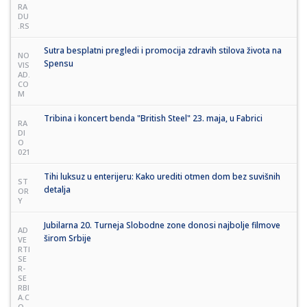
RA
DU
.RS
Sutra besplatni pregledi i promocija zdravih stilova života na
NO
Spensu
VIS
AD.
CO
M
Tribina i koncert benda "British Steel" 23. maja, u Fabrici
RA
DI
O
021
Tihi luksuz u enterijeru: Kako urediti otmen dom bez suvišnih
ST
detalja
OR
Y
Jubilarna 20. Turneja Slobodne zone donosi najbolje filmove
AD
širom Srbije
VE
RTI
SE
R-
SE
RBI
A.C
O