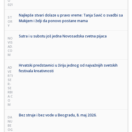
O
021
Najlepše stvari dolaze u pravo vreme: Tanja Savić o svadbi sa
ST
Mukijem i želji da ponovo postane mama
OR
Y
Sutra i u subotu još jedna Novosadska cvetna pijaca
NO
VIS
AD.
CO
M
Hrvatski predstavnici u žiriju jednog od najvažnijih svetskih
AD
festivala kreativnosti
VE
RTI
SE
R-
SE
RBI
A.C
O
M
Bez struje i bez vode u Beogradu, 8. maj 2026.
DA
NU
BE
OG