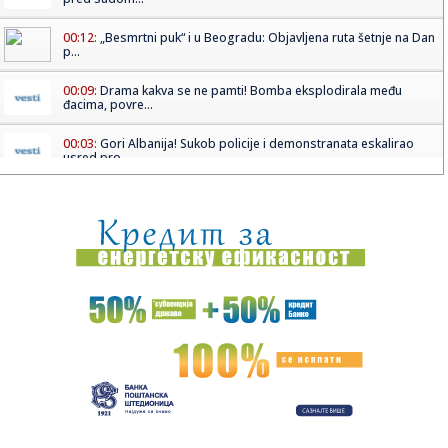
00:12:
„Besmrtni puk“ i u Beogradu: Objavljena ruta šetnje na Dan
p...
00:09:
Drama kakva se ne pamti! Bomba eksplodirala među
đacima, povre...
00:03:
Gori Albanija! Sukob policije i demonstranata eskalirao
usred pro...
23:59:
Otvoren štand NUB RS na Sajmu knjiga u Solunu
23:53:
Horor ispod Avale! Autom prešao u suprotnu traku, udario
motocik...
23:47:
SUZE, ZVIŽDUCI I HAOS U ITALIJI: Frozinone se vratio u elitu,
Pe...
23:43:
Toyota razmatra snažniju GR verziju popularnog modela
RAV4
23:20:
Otkriven mogući uzrok eksplozije u kojoj je povrijeđen
radnik i...