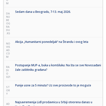
M
Sedam dana u Beogradu, 7-13. maj 2026.
DA
NU
BE
OG
RA
DU
.RS
Akcija „Humanitarni ponedeljak“ na Štrandu i ovog leta
NO
VIS
AD.
CO
M
Postupanje MUP-a, buka u komšiluku: Na šta se sve Novosađani
RA
žale zaštitniku građana?
DI
O
021
Punije usne za 5 minuta? Uz ove proizvode to je moguće
ST
OR
Y
Najsavremenija Lidl prodavnica u Srbiji otvorena danas u
AD