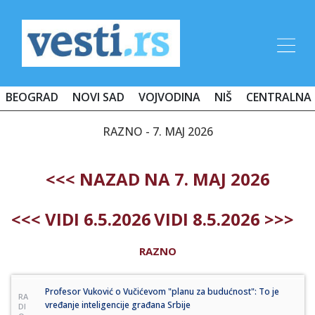
BEOGRAD
NOVI SAD
VOJVODINA
NIŠ
CENTRALNA 
RAZNO - 7. MAJ 2026
<<< NAZAD NA 7. MAJ 2026
<<< VIDI 6.5.2026
VIDI 8.5.2026 >>>
RAZNO
Profesor Vuković o Vučićevom "planu za budućnost": To je
RA
vređanje inteligencije građana Srbije
DI