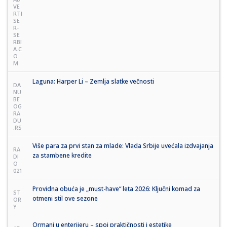
VE
RTI
SE
R-
SE
RBI
A.C
O
M
Laguna: Harper Li – Zemlja slatke večnosti
DA
NU
BE
OG
RA
DU
.RS
Više para za prvi stan za mlade: Vlada Srbije uvećala izdvajanja
RA
za stambene kredite
DI
O
021
Providna obuća je „must-have“ leta 2026: Ključni komad za
ST
otmeni stil ove sezone
OR
Y
Ormani u enterijeru – spoj praktičnosti i estetike