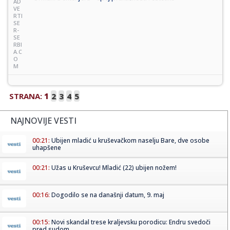
AD
VE
RTI
SE
R-
SE
RBI
A.C
O
M
STRANA:
1
2
3
4
5
NAJNOVIJE VESTI
00:21:
Ubijen mladić u kruševačkom naselju Bare, dve osobe
uhapšene
00:21:
Užas u Kruševcu! Mladić (22) ubijen nožem!
00:16:
Dogodilo se na današnji datum, 9. maj
00:15:
Novi skandal trese kraljevsku porodicu: Endru svedoči
pred sudom...